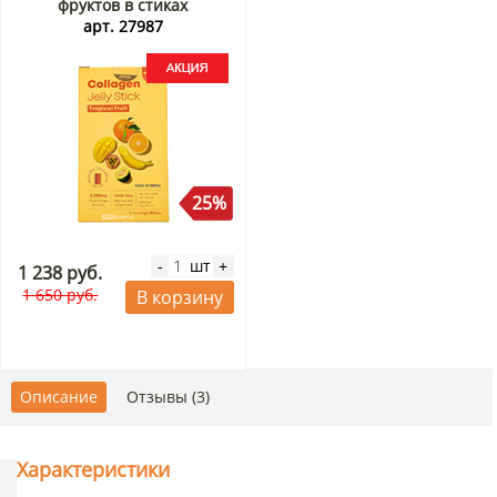
фруктов в стиках
Фрешбел/Freshbell, Корея,
арт. 27987
200 г (10 стиков по 20 г)
Акция
25%
шт
-
+
1 238 руб.
1 650 руб.
В корзину
Описание
Отзывы (3)
Характеристики