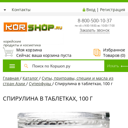
Контакты
Вход
|
Регистрация
8-800-500-10-37
пн-сб: с 9:00-18:00; вс: 10:00-17:00
Заказать звонок
корейские
продукты и косметика
Моя корзина
Избранное
Сейчас ваша корзина пуста
Товаров (
0
)
Главная
/
Каталог
/
Супы, приправы, специи и масла из
стран Азии
/
Суперфуды
/
Спирулина в таблетках, 100 г
СПИРУЛИНА В ТАБЛЕТКАХ, 100 Г