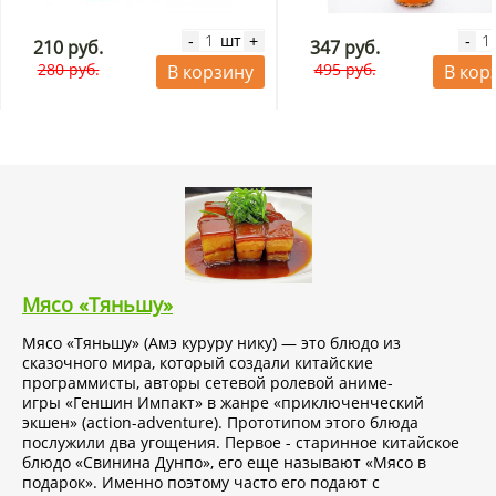
шт
-
+
-
210 руб.
347 руб.
280 руб.
495 руб.
В корзину
В кор
Мясо «Тяньшу»
Мясо «Тяньшу» (Амэ куруру нику) — это блюдо из
сказочного мира, который создали китайские
программисты, авторы сетевой ролевой аниме-
игры «Геншин Импакт» в жанре «приключенческий
экшен» (action-adventure). Прототипом этого блюда
послужили два угощения. Первое - старинное китайское
блюдо «Свинина Дунпо», его еще называют «Мясо в
подарок». Именно поэтому часто его подают с