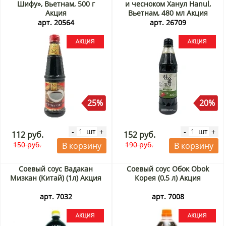
Шифу», Вьетнам, 500 г
и чесноком Ханул Hanul,
Акция
Вьетнам, 480 мл Акция
арт. 20564
арт. 26709
25%
20%
шт
шт
-
+
-
+
112 руб.
152 руб.
150 руб.
190 руб.
В корзину
В корзину
Соевый соус Вадакан
Соевый соус Обок Obok
Мизкан (Китай) (1л) Акция
Корея (0,5 л) Акция
арт. 7032
арт. 7008