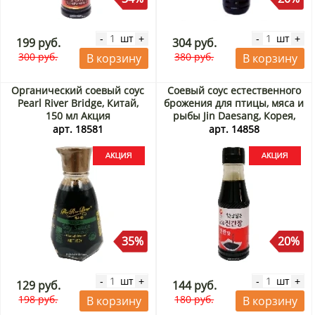
шт
шт
-
+
-
+
199 руб.
304 руб.
300 руб.
380 руб.
В корзину
В корзину
Органический соевый соус
Соевый соус естественного
Pearl River Bridge, Китай,
брожения для птицы, мяса и
150 мл Акция
рыбы Jin Daesang, Корея,
200 мл Акция
арт. 18581
арт. 14858
35%
20%
шт
шт
-
+
-
+
129 руб.
144 руб.
198 руб.
180 руб.
В корзину
В корзину