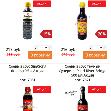
15%
20%
шт
шт
-
+
-
+
217 руб.
216 руб.
255 руб.
270 руб.
В корзину
В корзину
Соевый соус SingSong
Соевый соус темный
(Корея) 0,5 л Акция
Супериор Pearl River Bridge
500 мл Акция
арт. 7031
арт. 7321