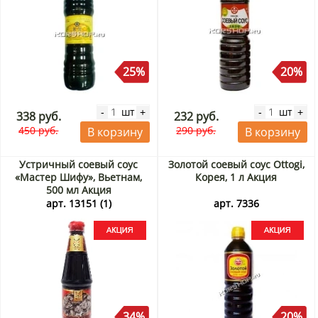
25%
20%
шт
шт
-
+
-
+
338 руб.
232 руб.
450 руб.
290 руб.
В корзину
В корзину
Устричный соевый соус
Золотой соевый соус Ottogi,
«Мастер Шифу», Вьетнам,
Корея, 1 л Акция
500 мл Акция
арт. 13151 (1)
арт. 7336
34%
20%