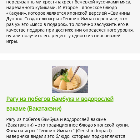
перевязанными крест-накрест бечевкой кусочками мяса,
нарезанного кубиками. И второе - японское блюдо
«Какуни», которое является японской версией «Свинины
Дунпо». Создатели игры «Геншин Импакт» решили, что
раз уж это «мясо в подарок», то логично заслужить его в
качестве подарка при достижении определенного уровня,
ну или получить его рецепт у одного из персонажей
игры.
Рагу из побегов бамбука и водорослей
вакаме (Вакатакэни)
Рагу из побегов бамбука и водорослей вакаме
(Вакатакэни) – это традиционное блюдо японской кухни.
Фанаты игры "Геншин Импакт" (Genshin Impact)
наверняка видели это блюдо, которым подкрепляются