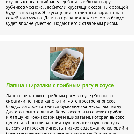
вкусовых ощущений могут добавить в блюдо пару
зубчиков чеснока. Любители хрустящих сезонных овощей
будут в восторге. Это угощение - отличный вариант для
семейного ужина. Да и на праздничном столе это блюдо
будет вполне уместно. Подают его с отварным рисом.
Лапша ширатаки с грибным рагу в соусе
Лапша ширатаки с грибным рагу в соусе (Кинокото
сиратаки но пири каното ни) – это простое японское
блюдо, которое готовится буквально за несколько минут.
Для его приготовления берут ассорти из свежих грибов
и лапшу из конжаковой муки (ширатаки), которая высоко
ценится в Японии за приятную жевательную текстуру,
высокую гигроскопичность, низкое содержание калорий и
большое количество полезной клетчатки. Эта лапша