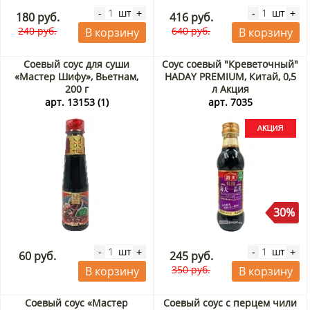
шт
шт
-
+
-
+
180 руб.
416 руб.
240 руб.
640 руб.
В корзину
В корзину
Соевый соус для суши
Соус соевый "Креветочный"
«Мастер Шифу», Вьетнам,
HADAY PREMIUM, Китай, 0,5
200 г
л Акция
арт. 13153 (1)
арт. 7035
30%
шт
шт
-
+
-
+
60 руб.
245 руб.
350 руб.
В корзину
В корзину
Соевый соус «Мастер
Соевый соус с перцем чили