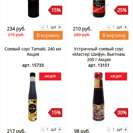
15%
25%
шт
шт
-
+
-
+
234 руб.
210 руб.
275 руб.
280 руб.
В корзину
В корзину
Соевый соус Tamaki, 240 мл
Устричный соевый соус
Акция
«Мастер Шифу», Вьетнам,
200 г Акция
арт. 15733
арт. 13151
15%
30%
шт
шт
-
+
-
+
217 руб.
98 руб.