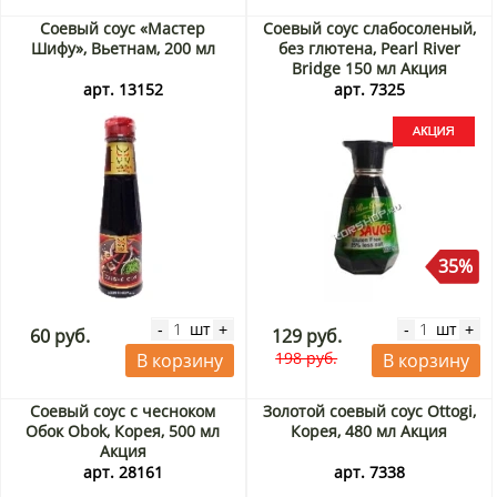
Соевый соус «Мастер
Соевый соус слабосоленый,
Шифу», Вьетнам, 200 мл
без глютена, Pearl River
Bridge 150 мл Акция
арт. 13152
арт. 7325
35%
шт
шт
-
+
-
+
60 руб.
129 руб.
198 руб.
В корзину
В корзину
Соевый соус с чесноком
Золотой соевый соус Ottogi,
Обок Obok, Корея, 500 мл
Корея, 480 мл Акция
Акция
арт. 28161
арт. 7338