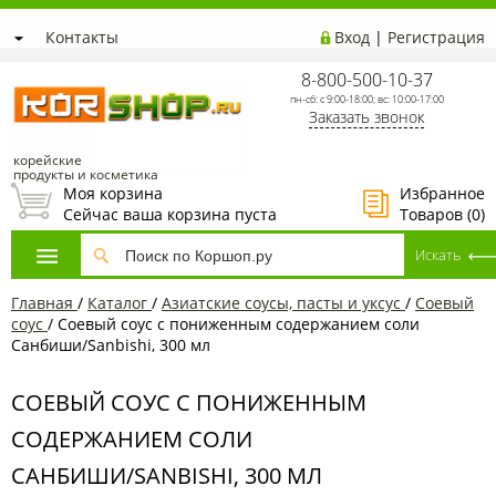
Контакты
Вход
|
Регистрация
8-800-500-10-37
пн-сб: с 9:00-18:00; вс: 10:00-17:00
Заказать звонок
корейские
продукты и косметика
Моя корзина
Избранное
Сейчас ваша корзина пуста
Товаров (
0
)
Главная
/
Каталог
/
Азиатские соусы, пасты и уксус
/
Соевый
соус
/
Соевый соус с пониженным содержанием соли
Санбиши/Sanbishi, 300 мл
СОЕВЫЙ СОУС С ПОНИЖЕННЫМ
СОДЕРЖАНИЕМ СОЛИ
САНБИШИ/SANBISHI, 300 МЛ