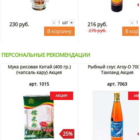
шт
-
+
-
230 руб.
216 руб.
270 руб.
В корзину
В кор
ПЕРСОНАЛЬНЫЕ РЕКОМЕНДАЦИИ
Мука рисовая Китай (400 гр.)
Рыбный соус Aroy-D 700
(чапсаль кару) Акция
Таиланд Акция
арт. 1015
арт. 7063
25%