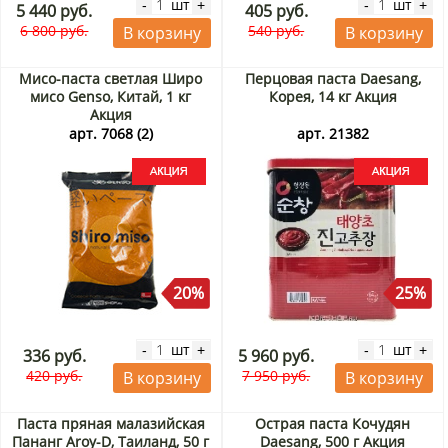
шт
шт
-
+
-
+
5 440 руб.
405 руб.
6 800 руб.
540 руб.
В корзину
В корзину
Мисо-паста светлая Широ
Перцовая паста Daesang,
мисо Genso, Китай, 1 кг
Корея, 14 кг Акция
Акция
арт. 7068 (2)
арт. 21382
20%
25%
шт
шт
-
+
-
+
336 руб.
5 960 руб.
420 руб.
7 950 руб.
В корзину
В корзину
Паста пряная малазийская
Острая паста Кочудян
Пананг Aroy-D, Таиланд, 50 г
Daesang, 500 г Акция