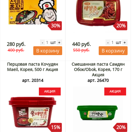
30%
20%
шт
шт
-
+
-
+
280 руб.
440 руб.
400 руб.
550 руб.
В корзину
В корзину
Перцовая паста Кочудян
Смешанная паста Самдян
Maeil, Корея, 500 г Акция
Обок/Obok, Корея, 170 г
Акция
арт. 20314
арт. 26470
15%
20%