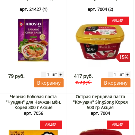
арт. 21427 (1)
арт. 7004 (2)
15%
шт
шт
-
+
-
+
79 руб.
417 руб.
490 руб.
В корзину
В корзину
Черная бобовая паста
Острая перцовая паста
"Чундян" для Чачжан мён,
"Кочудян" SingSong Корея
Корея 300 г Акция
500 гр Акция
арт. 7056
арт. 7004