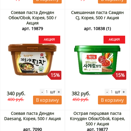
Соевая паста Дендян
Смешанная паста Самдян
Обок/Obok, Корея, 500 г
CJ, Корея, 500 г Акция
Акция
арт. 19879
арт. 10838 (1)
15%
15%
шт
шт
-
+
-
+
340 руб.
382 руб.
400 руб.
450 руб.
В корзину
В корзину
Соевая паста Дендян
Острая перцовая паста
Daesang, Корея, 500 г Акция
Кочудян Обок/Obok, Корея,
500 г Акция
арт. 7090
арт. 19877