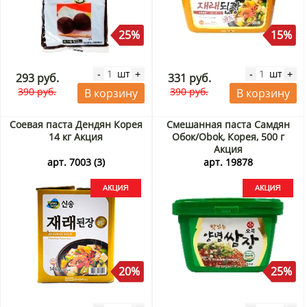
25%
15%
шт
шт
-
+
-
+
293 руб.
331 руб.
390 руб.
390 руб.
В корзину
В корзину
Соевая паста Дендян Корея
Смешанная паста Самдян
14 кг Акция
Обок/Obok, Корея, 500 г
Акция
арт. 7003 (3)
арт. 19878
20%
25%