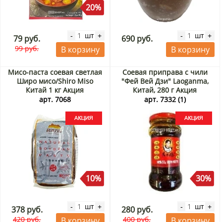
20%
шт
шт
-
+
-
+
79 руб.
690 руб.
99 руб.
В корзину
В корзину
Мисо-паста соевая светлая
Соевая приправа с чили
Широ мисо/Shiro Miso
"Фей Вей Дзи" Laoganma,
Китай 1 кг Акция
Китай, 280 г Акция
арт. 7068
арт. 7332 (1)
10%
30%
шт
шт
-
+
-
+
378 руб.
280 руб.
420 руб.
400 руб.
В корзину
В корзину