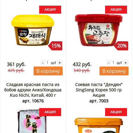
15%
20%
шт
шт
-
+
-
+
361 руб.
432 руб.
425 руб.
540 руб.
В корзину
В корзину
Сладкая красная паста из
Соевая паста "Дендян"
бобов адзуки Анко/Хондоша
SingSong Корея 500 гр
Kuo Nichi, Китай, 400 г
Акция
Акция
арт. 10676
арт. 7003