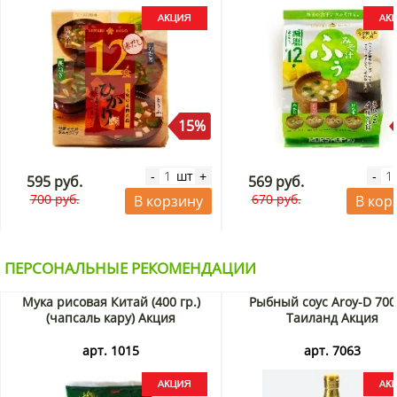
15%
шт
-
+
-
595 руб.
569 руб.
700 руб.
670 руб.
В корзину
В кор
ПЕРСОНАЛЬНЫЕ РЕКОМЕНДАЦИИ
Мука рисовая Китай (400 гр.)
Рыбный соус Aroy-D 700
(чапсаль кару) Акция
Таиланд Акция
арт. 1015
арт. 7063