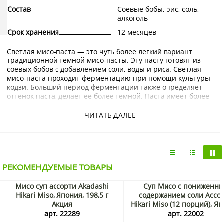
Состав
Соевые бобы, рис, соль,
алкоголь
Срок хранения
12 месяцев
Светлая мисо-паста — это чуть более легкий вариант
традиционной тёмной мисо-пасты. Эту пасту готовят из
соевых бобов с добавлением соли, воды и риса. Светлая
мисо-паста проходит ферментацию при помощи культуры
кодзи. Больший период ферментации также определяет
оттенок паста, делает ее более темной. Паста имеет более
светлый оттенок и имеет более легкий сладковатый вкус
из-за содержания риса в пасте.
ЧИТАТЬ ДАЛЕЕ
Купить Светлая мисо-паста (зелёная пачка) Марукоме
можно в интернет-магазине KorShop.ru с доставкой по
Москве и Санкт-Петербургу, также есть доставка по России
почтой или транспортной компанией.
РЕКОМЕНДУЕМЫЕ ТОВАРЫ
Мисо суп ассорти Akadashi
Cуп Мисо с пониженн
Hikari Miso, Япония, 198,5 г
содержанием соли Ассо
Акция
Hikari Miso (12 порций), Я
167,4 г Акция
арт. 22289
арт. 22002