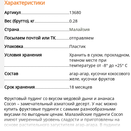
Характеристики
Артикул
13680
Вес (брутто), кг
0.28
Страна
Малайзия
Посылаем почтой или ТК
отправляем
Упаковка
Пластик
Условия хранения
Хранить в сухом, прохладном,
темном месте при
температуре от -8° до +25° С
Состав
агар-агар, кусочки кокосового
желе, кусочки фруктов
Срок хранения
18 месяцев
Фруктовый пудинг со вкусом медовой дыни и ананаса
Cocon – замечательный азиатский десерт. У нас можно
купить фруктовые пудинги с самыми разнообразными
вкусами по выгодным ценам. Малазийские пудинги Cocon
имеют умеренный уровень сладости и приготовлены на
основе растительного загустителя агар-агара. В пудинги
добавлены цельные кусочки фруктов. Десерт будет высоко