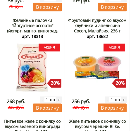
56 руб.
109 руб.
70 руб.
В корзину
В корзину
Желейные палочки
Фруктовый пудинг со вкусом
"Йогуртное ассорти"
клубники и апельсина
(йогурт, манго, виноград,
Cocon, Малайзия, 236 г
клубника) Коззо/Cozzo,
(2*118 г) Акция
арт. 18313
арт. 13682
Малайзия, 240 г Акция
20%
20%
шт
шт
-
+
-
+
268 руб.
256 руб.
335 руб.
320 руб.
В корзину
В корзину
Питьевое желе с конняку со
Желе питьевое с конняку со
вкусом зеленого винограда
вкусом черешни Blike,