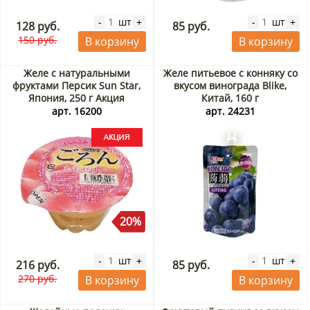
шт
шт
-
+
-
+
128 руб.
85 руб.
150 руб.
В корзину
В корзину
Желе с натуральными
Желе питьевое с конняку со
фруктами Персик Sun Star,
вкусом винограда Blike,
Япония, 250 г Акция
Китай, 160 г
арт. 16200
арт. 24231
20%
шт
шт
-
+
-
+
216 руб.
85 руб.
270 руб.
В корзину
В корзину