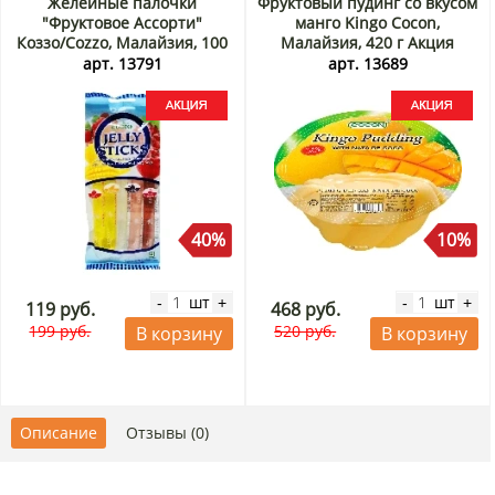
Желейные палочки
Фруктовый пудинг со вкусом
"Фруктовое Ассорти"
манго Kingo Cocon,
Коззо/Cozzo, Малайзия, 100
Малайзия, 420 г Акция
г Акция
арт. 13791
арт. 13689
40%
10%
шт
шт
-
+
-
+
119 руб.
468 руб.
199 руб.
520 руб.
В корзину
В корзину
Описание
Отзывы (0)