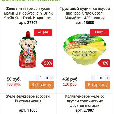
Желе питьевое со вкусом
Фруктовый пудинг со вкусом
малины и арбуза Jelly Drink
ананаса Kingo Cocon,
KioKio Star Food, Индонезия,
Малайзия, 420 г Акция
70 мл Акция
арт. 27807
арт. 13688
50%
10%
шт
шт
-
+
-
+
50 руб.
468 руб.
100 руб.
520 руб.
В корзину
В корзину
Желе фруктовое ассорти,
Коллагеновое желе со
Вьетнам Акция
вкусом тропических
фруктов в стиках
Фрешбел/Freshbell, Корея,
арт. 11005
арт. 27987