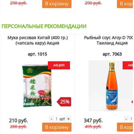
290 руб.
290 руб.
В корзину
В кор
ПЕРСОНАЛЬНЫЕ РЕКОМЕНДАЦИИ
Мука рисовая Китай (400 гр.)
Рыбный соус Aroy-D 700
(чапсаль кару) Акция
Таиланд Акция
арт. 1015
арт. 7063
25%
шт
-
+
-
210 руб.
347 руб.
280 руб.
495 руб.
В корзину
В кор