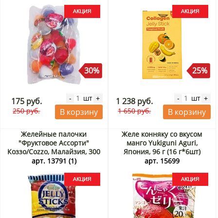
200 г (10 стиков по 20 г)
Акция
30%
25%
шт
шт
-
+
-
+
175 руб.
1 238 руб.
250 руб.
1 650 руб.
В корзину
В корзину
Желейные палочки
Желе конняку со вкусом
"Фруктовое Ассорти"
манго Yukiguni Aguri,
Коззо/Cozzo, Малайзия, 300
Япония, 96 г (16 г*6шт)
г Акция
Акция
арт. 13791 (1)
арт. 15699