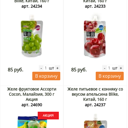
Blike, Китай, 160 г
Китай, 160 г
арт. 24234
арт. 24233
шт
шт
-
+
-
+
85 руб.
85 руб.
В корзину
В корзину
Желе фруктовое Ассорти
Желе питьевое с конняку со
Cocon, Малайзия, 300 г
вкусом апельсина Blike,
Акция
Китай, 160 г
арт. 24690
арт. 24237