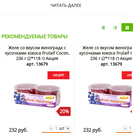
оценен любителями необычных азиатских сладостей.
ЧИТАТЬ ДАЛЕЕ
В упаковке – две порции нежного желеобразного пудинга
на основе фруктового сока и молока. Одна порция
приготовлена с соком медовой дыни, вторая – на основе
ананасового сока. Упаковка снабжена двумя ложечками,
чтобы десертом было удобно полакомиться вне дома.
РЕКОМЕНДУЕМЫЕ ТОВАРЫ
Фруктовый пудинг – замечательный выбор порадовать
себя вкусным освежающим десертом, при этом легким и
Желе со вкусом винограда с
Желе со вкусом виногра
низкокалорийным (менее 100 кКал на 100 г), который не
кусочками кокоса Frulaif Cocon,
кусочками кокоса Frulaif 
отразится на фигуре.
236 г (2*118 г) Акция
236 г (2*118 г) Акция
арт. 13679
арт. 13679
20%
шт
-
+
-
232 руб.
232 руб.