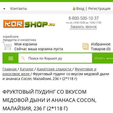
Контакты
Вход
|
Регистрация
8-800-500-10-37
пн-сб: с 9:00-18:00; вс: 10:00-17:00
Заказать звонок
корейские
продукты и косметика
Моя корзина
Избранное
Сейчас ваша корзина пуста
Товаров (
0
)
Главная
/
Каталог
/
Азиатcкие сладости
/
Фруктовое и
кокосовое желе
/
Фруктовый пудинг со вкусом медовой дыни
и ананаса Cocon, Малайзия, 236 г (2*118 г)
ФРУКТОВЫЙ ПУДИНГ СО ВКУСОМ
МЕДОВОЙ ДЫНИ И АНАНАСА COCON,
МАЛАЙЗИЯ, 236 Г (2*118 Г)