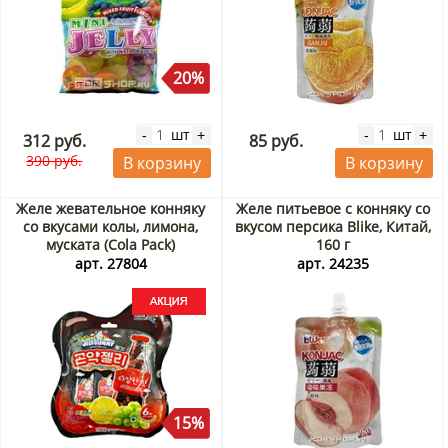
20%
шт
шт
-
+
-
+
312 руб.
85 руб.
390 руб.
В корзину
В корзину
Желе жевательное конняку
Желе питьевое с конняку со
со вкусами колы, лимона,
вкусом персика Blike, Китай,
муската (Cola Pack)
160 г
JeleGummy KioKio Star Food,
арт. 27804
арт. 24235
Индонезия, 150 г Акция
15%