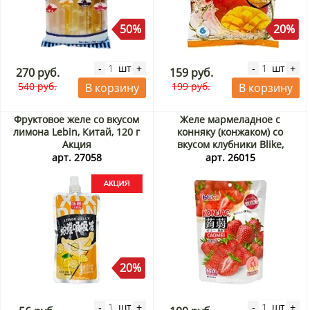
50%
20%
шт
шт
-
+
-
+
270 руб.
159 руб.
540 руб.
199 руб.
В корзину
В корзину
Фруктовое желе со вкусом
Желе мармеладное с
лимона Lebin, Китай, 120 г
конняку (конжаком) со
Акция
вкусом клубники Blike,
Китай, 160 г
арт. 27058
арт. 26015
20%
шт
шт
-
+
-
+