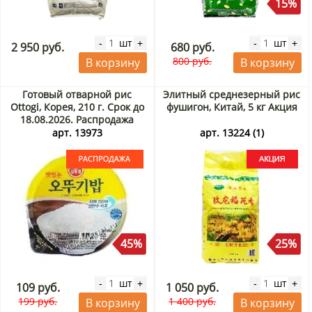
15%
шт
шт
-
+
-
+
2 950 руб.
680 руб.
800 руб.
В корзину
В корзину
Готовый отварной рис
Элитный среднезерный рис
Ottogi, Корея, 210 г. Срок до
фушигон, Китай, 5 кг Акция
18.08.2026. Распродажа
арт. 13973
арт. 13224 (1)
45%
25%
шт
шт
-
+
-
+
109 руб.
1 050 руб.
199 руб.
1 400 руб.
В корзину
В корзину