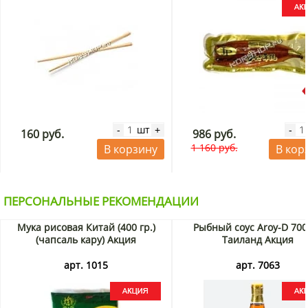
шт
-
+
-
160 руб.
986 руб.
1 160 руб.
В корзину
В кор
ПЕРСОНАЛЬНЫЕ РЕКОМЕНДАЦИИ
Мука рисовая Китай (400 гр.)
Рыбный соус Aroy-D 700
(чапсаль кару) Акция
Таиланд Акция
арт. 1015
арт. 7063