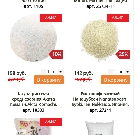
900 г Акция
Midori, Россия, 1 кг Акция
арт. 1105
арт. 25734 (1)
10%
25%
шт
шт
-
+
-
+
198 руб.
142 руб.
220 руб.
190 руб.
В корзину
В корзину
Крупа рисовая
Рис шлифованный
среднезерная Акита
Нанацубоси Nanatsuboshi
Комачи/Akita Komachi,
Syokuren Hokkaido, Япония,
Япония, 1 кг (урожай Ноябрь
5 кг
арт. 18303
арт. 27241
2025) Акция