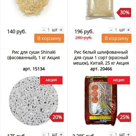
30%
шт
шт
-
+
-
+
140 руб.
196 руб.
280 руб.
В корзину
В корзину
Рис для суши Shinaki
Рис белый шлифованный
(фасованный), 1 кг Акция
для суши 1 сорт (красный
мешок), Китай, 25 кг Акция
арт. 15134
арт. 20466
20%
25%
шт
шт
-
+
-
+