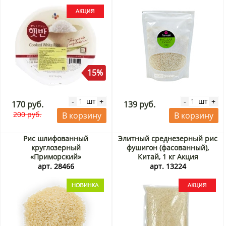
15%
шт
шт
-
+
-
+
170 руб.
139 руб.
200 руб.
В корзину
В корзину
Рис шлифованный
Элитный среднезерный рис
круглозерный
фушигон (фасованный),
«Приморский»
Китай, 1 кг Акция
(фасованный), 1 кг
арт. 28466
арт. 13224