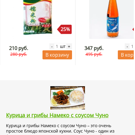
25%
шт
-
+
-
210 руб.
347 руб.
280 руб.
495 руб.
В корзину
В кор
Курица и грибы Намеко с соусом Чуно
Курица и грибы Намеко с соусом Чуно – это очень
простое блюдо японской кухни. Соус Чуно - один из