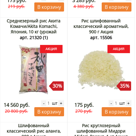
175 руб.
3 285 руб.
219 руб.
4 380 руб.
В корзину
В корзину
Среднезерный рис Акита
Рис шлифованный
Комачи/Akita Komachi,
классический ароматный,
Япония, 10 кг (урожай
900 г Акция
Ноябрь 2025) Акция
арт. 21320 (1)
арт. 15506
30%
35%
шт
шт
-
+
-
+
14 560 руб.
175 руб.
20 800 руб.
270 руб.
В корзину
В корзину
Шлифованный
Рис круглозерный
классический рис аланга,
шлифованный Мидори