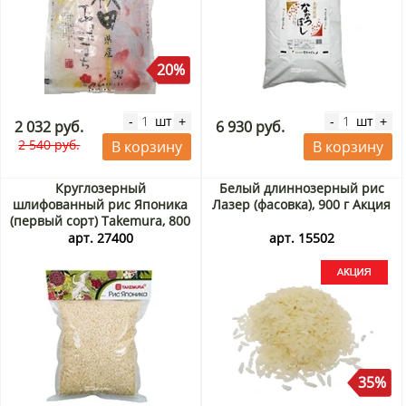
20%
шт
шт
-
+
-
+
2 032 руб.
6 930 руб.
2 540 руб.
В корзину
В корзину
Круглозерный
Белый длиннозерный рис
шлифованный рис Японика
Лазер (фасовка), 900 г Акция
(первый сорт) Takemura, 800
г
арт. 27400
арт. 15502
35%