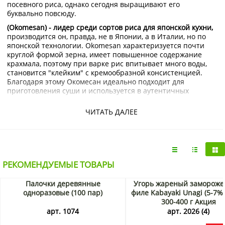
посевного риса, однако сегодня выращивают его
буквально повсюду.
(Okomesan) - лидер среди сортов риса для японской кухни,
производится он, правда, не в Японии, а в Италии, но по
японской технологии. Okomesan характеризуется почти
круглой формой зерна, имеет повышенное содержание
крахмала, поэтому при варке рис впитывает много воды,
становится "клейким" с кремообразной консистенцией.
Благодаря этому Окомесан идеально подходит для
приготовления суши и используется в аутентичных
японских ресторанах.
ЧИТАТЬ ДАЛЕЕ
Рис фасуется на складе из больших мешков изображенных
на фото.
Где купить рис для суши Окомесан/Okomesan?
Купить рис для суши
Окомесан/Okomesan с доставкой по
РЕКОМЕНДУЕМЫЕ ТОВАРЫ
Москве
и Подмосковью можно в
интернет-магазине
азиатских продуктов Korshop.ru.
Палочки деревянные
Угорь жареный заморож
Сформировать заказ вы можете прямо на сайте, а затем
одноразовые (100 пар)
филе Kabayaki Unagi (5-7% 
забрать самостоятельно или заказать доставку. Мы
300-400 г Акция
отправляем товары почтой и транспортной компанией.
арт. 1074
арт. 2026 (4)