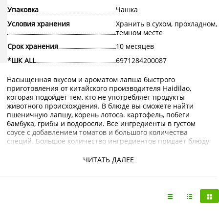
Упаковка
Чашка
Условия хранения
Хранить в сухом, прохладном,
темном месте
Срок хранения
10 месяцев
*ШК ALL
6971284200087
Насыщенная вкусом и ароматом лапша быстрого
приготовления от китайского производителя Haidilao,
которая подойдёт тем, кто не употребляет продукты
животного происхождения. В блюде вы сможете найти
пшеничную лапшу, корень лотоса. картофель, побеги
бамбука, грибы и водоросли. Все ингредиенты в густом
соусе с добавлением томатов и большого количества
специй. Большое количество ингредиентов придаёт блюду
разнообразную текстуру и яркий цвет.
ЧИТАТЬ ДАЛЕЕ
Купить Саморазогревающуюся лапшу пряную
вегетарианскую Haidilao можно в интернет-магазине
KorShop.ru с доставкой по Москве и Санкт-Петербургу, а
также по России почтой или транспортной компанией.