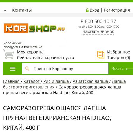
Контакты
Вход
|
Регистрация
8-800-500-10-37
пн-сб: с 9:00-18:00; вс: 10:00-17:00
Заказать звонок
корейские
продукты и косметика
Моя корзина
Избранное
Сейчас ваша корзина пуста
Товаров (
0
)
Главная
/
Каталог
/
Рис и лапша
/
Азиатская лапша
/
Лапша
быстрого приготовления
/
Саморазогревающаяся лапша
пряная вегетарианская Haidilao, Китай, 400 г
САМОРАЗОГРЕВАЮЩАЯСЯ ЛАПША
ПРЯНАЯ ВЕГЕТАРИАНСКАЯ HAIDILAO,
КИТАЙ, 400 Г