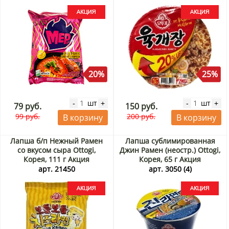
Samyang, Корея, 80 г Акция
20%
25%
шт
шт
-
+
-
+
79 руб.
150 руб.
99 руб.
200 руб.
В корзину
В корзину
Лапша б/п Нежный Рамен
Лапша сублимированная
со вкусом сыра Ottogi,
Джин Рамен (неостр.) Ottogi,
Корея, 111 г Акция
Корея, 65 г Акция
арт. 21450
арт. 3050 (4)