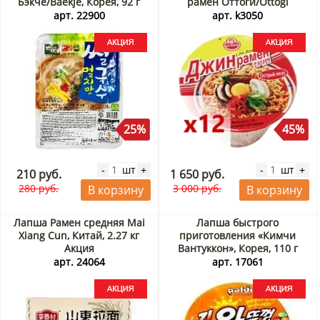
Бэкче/Baekje, Корея, 92 г
рамён Оттоги/Ottogi
Акция
(чашка), Корея, 110 г*12 шт
арт. 22900
арт. k3050
(коробка) Акция
25%
45%
шт
шт
-
+
-
+
210 руб.
1 650 руб.
280 руб.
3 000 руб.
В корзину
В корзину
Лапша Рамен средняя Mai
Лапша быстрого
Xiang Cun, Китай, 2.27 кг
приготовления «Кимчи
Акция
Вантуккон», Корея, 110 г
Акция
арт. 24064
арт. 17061