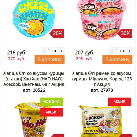
20%
30%
шт
шт
-
+
-
+
216 руб.
207 руб.
270 руб.
295 руб.
В корзину
В корзину
Лапша б/п со вкусом курицы
Лапша б/п рамен со вкусом
(стакан) Хао Хао (HAO HAO)
курицы Migawon, Корея, 125
Acecook, Вьетнам, 68 г Акция
г Акция
арт. 28526
арт. 27978