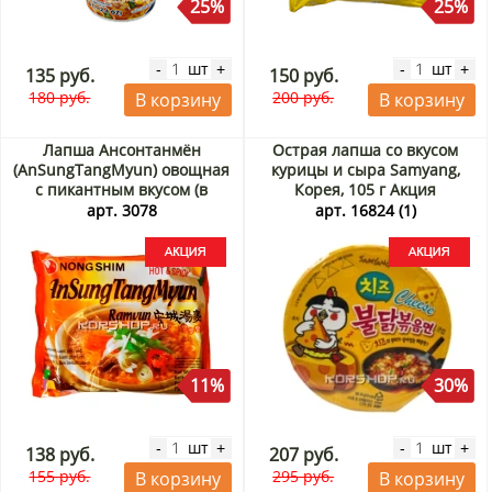
25%
25%
шт
шт
-
+
-
+
135 руб.
150 руб.
180 руб.
200 руб.
В корзину
В корзину
Лапша Ансонтанмён
Острая лапша со вкусом
(AnSungTangMyun) овощная
курицы и сыра Samyang,
с пикантным вкусом (в
Корея, 105 г Акция
пачке) Nongshim, Корея 125
арт. 3078
арт. 16824 (1)
г Акция
11%
30%
шт
шт
-
+
-
+
138 руб.
207 руб.
155 руб.
295 руб.
В корзину
В корзину