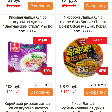
139 руб.
161 руб.
199 руб.
215 руб.
В корзину
В корзину
Рисовая лапша б/п со
1 коробка Лапша б/п с
вкусом говядины
сыром (Чиз Бокки / Сheese
"Вьетнамский стиль" Pho Bo
Bokki) Ottogi (чашка), Корея,
Vifon, Вьетнам, 60 г Акция
95 г х 12 шт Акция
арт. 10957
арт. 3503 k
10%
40%
шт
шт
-
+
-
+
108 руб.
1 872 руб.
120 руб.
3 120 руб.
В корзину
В корзину
Корейская рисовая лапша
1 кор. Лапша
б/п со вкусом анчоусов
сублимированная Джин