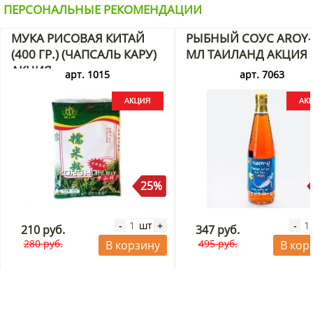
ПЕРСОНАЛЬНЫЕ РЕКОМЕНДАЦИИ
МУКА РИСОВАЯ КИТАЙ
РЫБНЫЙ СОУС AROY-
(400 ГР.) (ЧАПСАЛЬ КАРУ)
МЛ ТАИЛАНД АКЦИЯ
АКЦИЯ
арт. 1015
арт. 7063
25%
шт
-
+
-
210 руб.
347 руб.
280 руб.
495 руб.
В корзину
В кор