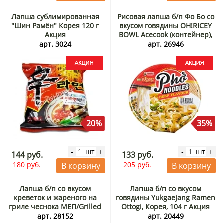
Лапша сублимированная
Рисовая лапша б/п Фо Бо со
"Шин Рамён" Корея 120 г
вкусом говядины OH!RICEY
Акция
BOWL Acecook (контейнер),
Вьетнам, 71 г Акция
арт. 3024
арт. 26946
20%
35%
шт
шт
-
+
-
+
144 руб.
133 руб.
180 руб.
205 руб.
В корзину
В корзину
Лапша б/п со вкусом
Лапша б/п со вкусом
креветок и жареного на
говядины Yukgaejang Ramen
гриле чеснока МЕП/Grilled
Ottogi, Корея, 104 г Акция
garlic shrimp ramyeon
арт. 28152
арт. 20449