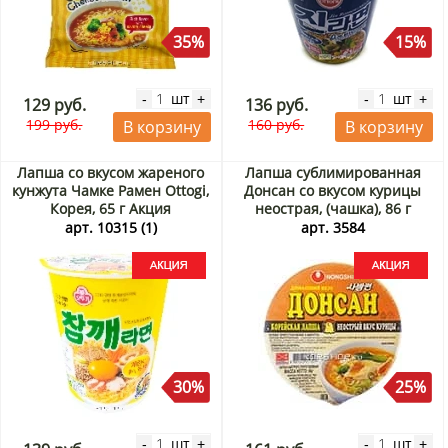
35%
15%
шт
шт
-
+
-
+
129 руб.
136 руб.
199 руб.
160 руб.
В корзину
В корзину
Лапша со вкусом жареного
Лапша сублимированная
кунжута Чамке Рамен Ottogi,
Донсан со вкусом курицы
Корея, 65 г Акция
неострая, (чашка), 86 г
Акция
арт. 10315 (1)
арт. 3584
30%
25%
шт
шт
-
+
-
+