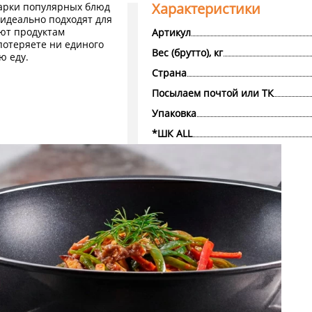
Характеристики
арки популярных блюд
 идеально подходят для
ют продуктам
Артикул
потеряете ни единого
Вес (брутто), кг
ю еду.
Страна
Посылаем почтой или ТК
Упаковка
*ШК ALL