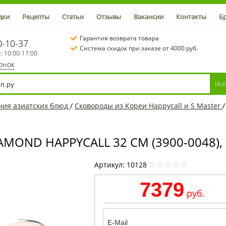
дки
Рецепты
Статьи
Отзывы
Вакансии
Контакты
Б
Гарантия возврата товара
0-10-37
Система скидок при заказе от 4000 руб.
с: 10:00-17:00
вонок
ения азиатских блюд
/
Сковороды из Кореи Happycall и S Master
OND HAPPYCALL 32 СМ (3900-0048),
Артикул:
10128
7379
руб.