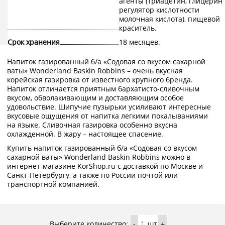
агенты (триацетин, глицерин)
регулятор кислотности
молочная кислота), пищевой
краситель.
Срок хранения
18 месяцев.
Напиток газированный б/а «Содовая со вкусом сахарной
ваты» Wonderland Baskin Robbins – очень вкусная
корейская газировка от известного крупного бренда.
Напиток отличается приятным бархатисто-сливочным
вкусом, обволакивающим и доставляющим особое
удовольствие. Шипучие пузырьки усиливают интересные
вкусовые ощущения от напитка легкими покалываниями
на языке. Сливочная газировка особенно вкусна
охлажденной. В жару – настоящее спасение.
Купить напиток газированный б/а «Содовая со вкусом
сахарной ваты» Wonderland Baskin Robbins можно в
интернет-магазине KorShop.ru с доставкой по Москве и
Санкт-Петербургу, а также по России почтой или
транспортной компанией.
Выберите количество:
шт
-
+