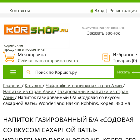
Контакты
Вход
|
Регистрация
пн-сб: с 9:00-18:00; вс: 10:00-17:00
Заказать звонок
корейские
продукты и косметика
Моя корзина
Избранное
Сейчас ваша корзина пуста
Товаров (
0
)
Главная
/
Каталог
/
Чай, кофе и напитки из стран Азии
/
Напитки из стран Азии
/
Газированные напитки из стран
Азии
/
Напиток газированный б/а «Содовая со вкусом
сахарной ваты» Wonderland Baskin Robbins, Корея, 350 мл
НАПИТОК ГАЗИРОВАННЫЙ Б/А «СОДОВАЯ
СО ВКУСОМ САХАРНОЙ ВАТЫ»