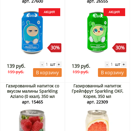
Акция
арт. 27600
арт. 26555
30%
30%
шт
шт
-
+
-
+
139 руб.
139 руб.
199 руб.
199 руб.
В корзину
В корзину
Газированный напиток со
Газированный напиток
вкусом малины Sparkling
Грейпфрут Sparkling OKF,
Aziano (0 ккал), 350 мл
Корея, 350 мл
арт. 15465
арт. 22309