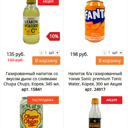
10%
шт
шт
-
+
-
+
135 руб.
198 руб.
150 руб.
В корзину
В корзину
Газированный напиток со
Напиток б/а газированный
вкусом дыни со сливками
тоник Sonic premium Tonic
Chupa Chups, Корея, 345 мл.
Water, Корея, 300 мл Акция
Срок до 19.08.2026.
арт. 15841
арт. 24917
Распродажа