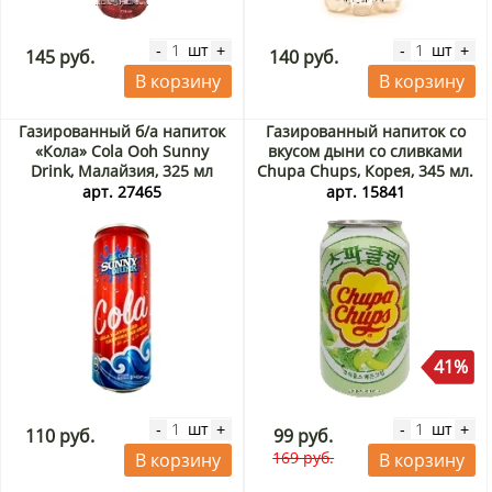
шт
шт
-
+
-
+
145 руб.
140 руб.
В корзину
В корзину
Газированный б/а напиток
Газированный напиток со
«Кола» Cola Ooh Sunny
вкусом дыни со сливками
Drink, Малайзия, 325 мл
Chupa Chups, Корея, 345 мл.
Срок до 19.08.2026.
арт. 27465
арт. 15841
Распродажа
41%
шт
шт
-
+
-
+
110 руб.
99 руб.
169 руб.
В корзину
В корзину