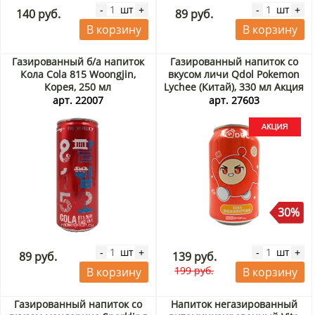
шт
шт
-
+
-
+
140 руб.
89 руб.
В корзину
В корзину
Газированный б/а напиток
Газированный напиток со
Кола Cola 815 Woongjin,
вкусом личи Qdol Pokemon
Корея, 250 мл
Lychee (Китай), 330 мл Акция
арт. 22007
арт. 27603
30%
шт
шт
-
+
-
+
89 руб.
139 руб.
199 руб.
В корзину
В корзину
Газированный напиток со
Напиток негазированный