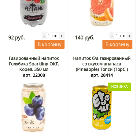
шт
шт
-
+
-
+
92 руб.
140 руб.
В корзину
В корзину
Газированный напиток
Напиток б/а газированный
Голубика Sparkling OKF,
со вкусом ананаса
Корея, 350 мл
(Pineapple) Топси (TopCi)
Ilhwa, Корея, 190 мл
арт. 22308
арт. 28414