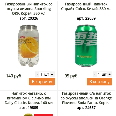
Газированный напиток со
Газированный напиток
вкусом лимона Sparkling
Спрайт Cofco, Китай, 330 мл
OKF, Корея, 350 мл
арт. 20326
арт. 22039
шт
шт
-
+
-
+
140 руб.
95 руб.
В корзину
В корзину
Напиток негазир. с
Газированный б/a напиток
витамином С с лимоном
со вкусом апельсина Orange
Daily C Lotte, Корея, 140 мл
Flavored Soda Fanta, Корея,
Акция
355 мл
арт. 19885
арт. 24657