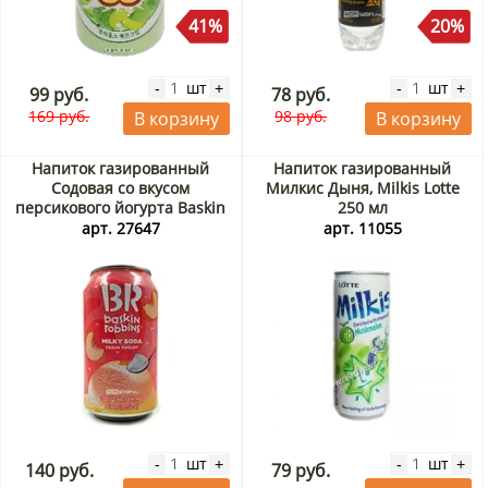
41%
20%
шт
шт
-
+
-
+
99 руб.
78 руб.
169 руб.
98 руб.
В корзину
В корзину
Напиток газированный
Напиток газированный
Содовая со вкусом
Милкис Дыня, Milkis Lotte
персикового йогурта Baskin
250 мл
Robbins Milky Soda Peach
арт. 27647
арт. 11055
Yogurt (Корея), 350 мл
шт
шт
-
+
-
+
140 руб.
79 руб.