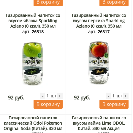
В корзину
В корзину
Газированный напиток со
Газированный напиток со
вкусом яблока Sparkling
вкусом персика Sparkling
Aziano (0 ккал), 350 мл
Aziano (0 ккал), 350 мл
арт. 26518
арт. 26517
шт
шт
-
+
-
+
92 руб.
92 руб.
В корзину
В корзину
Газированный напиток
Газированный напиток со
классический Qdol Pokemon
вкусом лайма Lime QDOL,
Original Soda (Китай), 330 мл
Китай, 330 мл Акция