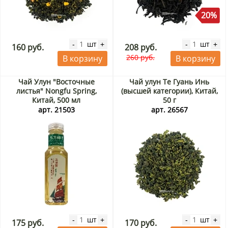
20%
шт
шт
-
+
-
+
160 руб.
208 руб.
260 руб.
В корзину
В корзину
Чай Улун "Восточные
Чай улун Те Гуань Инь
листья" Nongfu Spring,
(высшей категории), Китай,
Китай, 500 мл
50 г
арт. 21503
арт. 26567
шт
шт
-
+
-
+
175 руб.
170 руб.