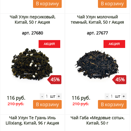
В корзину
В корзину
Чай Улун персиковый,
Чай Улун молочный
Китай, 50 г Акция
темный, Китай, 50 г Акция
арт. 27680
арт. 27677
45%
45%
шт
шт
-
+
-
+
116 руб.
116 руб.
210 руб.
210 руб.
В корзину
В корзину
Чай Улун Те Гуань Инь
Чай Габа «Медовые соты»,
Lilixiang, Китай, 96 г Акция
Китай, 50 г