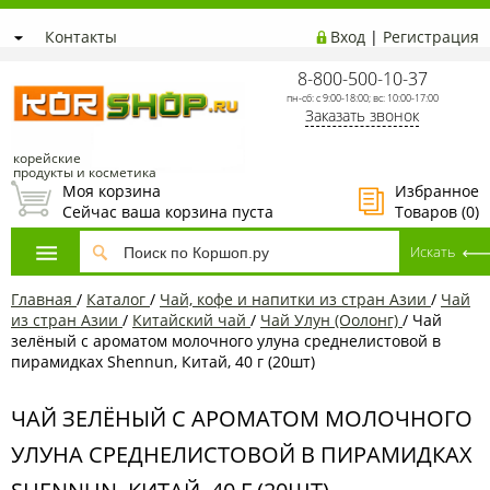
Контакты
Вход
|
Регистрация
8-800-500-10-37
пн-сб: с 9:00-18:00; вс: 10:00-17:00
Заказать звонок
корейские
продукты и косметика
Моя корзина
Избранное
Сейчас ваша корзина пуста
Товаров (
0
)
Главная
/
Каталог
/
Чай, кофе и напитки из стран Азии
/
Чай
из стран Азии
/
Китайский чай
/
Чай Улун (Оолонг)
/
Чай
зелёный с ароматом молочного улуна среднелистовой в
пирамидках Shennun, Китай, 40 г (20шт)
ЧАЙ ЗЕЛЁНЫЙ С АРОМАТОМ МОЛОЧНОГО
УЛУНА СРЕДНЕЛИСТОВОЙ В ПИРАМИДКАХ