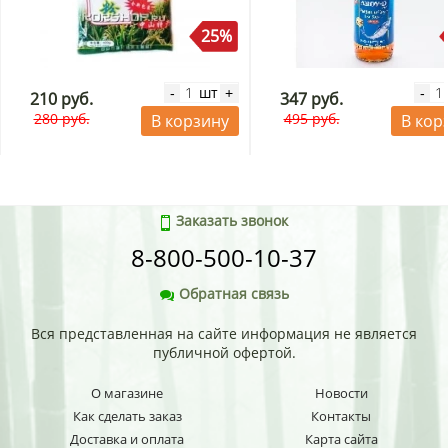
25%
шт
-
+
-
210 руб.
347 руб.
280 руб.
495 руб.
В корзину
В кор
Заказать звонок
8-800-500-10-37
Обратная связь
Вся представленная на сайте информация не является
публичной офертой.
О магазине
Новости
Как сделать заказ
Контакты
Доставка и оплата
Карта сайта