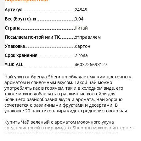
Артикул
24345
Вес (брутто), кг
0.04
Страна
Китай
Посылаем почтой или ТК
отправляем
Упаковка
Картон
Срок хранения
2 года
*ШК ALL
4603726693127
Чай улун от бренда Shennun обладает мягким цветочным
ароматом и сливочным вкусом. Такой чай можно
употреблять как в горячем, так и в холодном виде, его
также можно добавлять в различные коктейли для
большего разнообразия вкуса и аромата. Чай хорошо
сочетается с различными фруктами и десертами. В
упаковке 20 пакетиков-пирамидок среднелистового чая.
Купить Чай зелёный с ароматом молочного улуна
среднелистовой в пирамидках Shennun можно в интернет-
магазине KorShop.ru с доставкой по Москве и Санкт-
Петербургу, а также по России почтой или транспортной