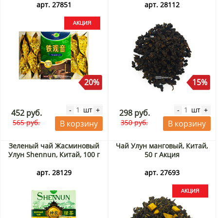
арт. 27851
арт. 28112
20%
15%
шт
шт
-
+
-
+
452 руб.
298 руб.
565 руб.
350 руб.
В корзину
В корзину
Зеленый чай Жасминовый
Чай Улун манговый, Китай,
Улун Shennun, Китай, 100 г
50 г Акция
арт. 28129
арт. 27693