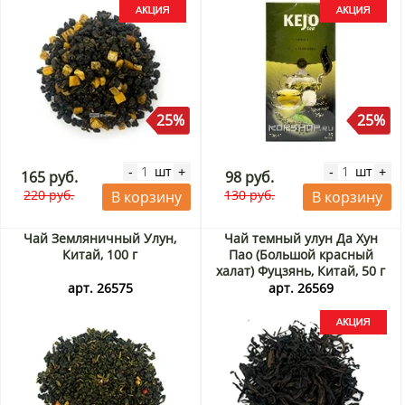
25%
25%
шт
шт
-
+
-
+
165 руб.
98 руб.
220 руб.
130 руб.
В корзину
В корзину
Чай Земляничный Улун,
Чай темный улун Да Хун
Китай, 100 г
Пао (Большой красный
халат) Фуцзянь, Китай, 50 г
Акция
арт. 26575
арт. 26569