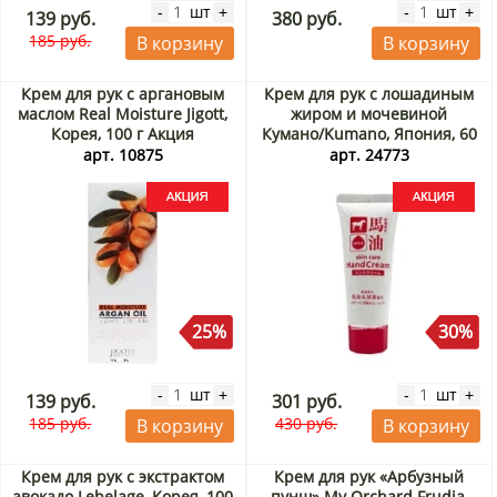
шт
шт
-
+
-
+
139 руб.
380 руб.
185 руб.
В корзину
В корзину
Крем для рук с аргановым
Крем для рук с лошадиным
маслом Real Moisture Jigott,
жиром и мочевиной
Корея, 100 г Акция
Кумано/Kumano, Япония, 60
г Акция
арт. 10875
арт. 24773
25%
30%
шт
шт
-
+
-
+
139 руб.
301 руб.
185 руб.
430 руб.
В корзину
В корзину
Крем для рук с экстрактом
Крем для рук «Арбузный
авокадо Lebelage, Корея, 100
пунш» My Orchard Frudia,