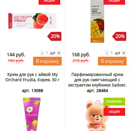
20%
20%
шт
шт
-
+
-
+
144 руб.
168 руб.
180 руб.
210 руб.
В корзину
В корзину
Крем для рук с айвой My
Парфюмированный крем
Orchard Frudia, Корея, 30 г
для рук смягчающий с
экстрактом клубники Sadoer,
Китай, 60 г Акция
арт. 13088
арт. 28484