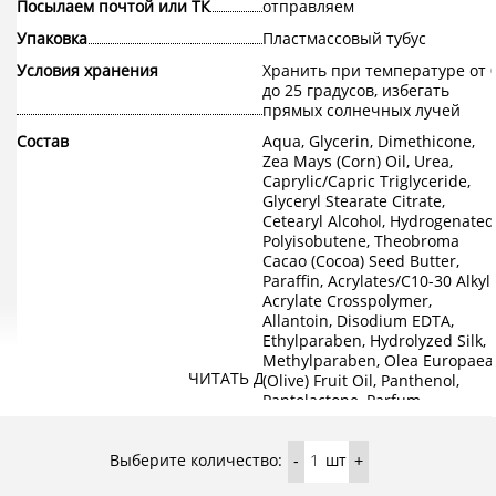
Посылаем почтой или ТК
отправляем
Упаковка
Пластмассовый тубус
Условия хранения
Хранить при температуре от 
до 25 градусов, избегать
прямых солнечных лучей
Состав
Aqua, Glycerin, Dimethicone,
Zea Mays (Corn) Oil, Urea,
Caprylic/Capric Triglyceride,
Glyceryl Stearate Citrate,
Cetearyl Alcohol, Hydrogenated
Polyisobutene, Theobroma
Cacao (Cocoa) Seed Butter,
Paraffin, Acrylates/C10-30 Alkyl
Acrylate Crosspolymer,
Allantoin, Disodium EDTA,
Ethylparaben, Hydrolyzed Silk,
Methylparaben, Olea Europaea
ЧИТАТЬ ДАЛЕЕ
(Olive) Fruit Oil, Panthenol,
Pantolactone, Parfum,
Phenoxyethanol, Potassium
Sorbate, Propylene Glycol,
Выберите количество:
Potassium Cetyl Phosphate,
шт
-
+
Triethanolamine, Hexyl