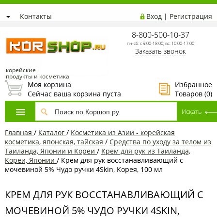
Контакты
Вход
|
Регистрация
8-800-500-10-37
пн-сб: с 9:00-18:00; вс: 10:00-17:00
Заказать звонок
корейские
продукты и косметика
Моя корзина
Избранное
Сейчас ваша корзина пуста
Товаров (
0
)
Главная
/
Каталог
/
Косметика из Азии - корейская
косметика, японская, тайская
/
Средства по уходу за телом из
Таиланда, Японии и Кореи
/
Крем для рук из Таиланда,
Кореи, Японии
/
Крем для рук восстанавливающий с
мочевиной 5% Чудо ручки 4Skin, Корея, 100 мл
КРЕМ ДЛЯ РУК ВОССТАНАВЛИВАЮЩИЙ С
МОЧЕВИНОЙ 5% ЧУДО РУЧКИ 4SKIN,