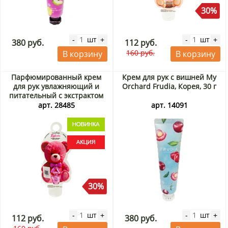
30%
шт
шт
-
+
-
+
380 руб.
112 руб.
160 руб.
В корзину
В корзину
Парфюмированный крем
Крем для рук с вишней My
для рук увлажняющий и
Orchard Frudia, Корея, 30 г
питательный с экстрактом
клубники Sadoer, Китай, 55 г
арт. 28485
арт. 14091
Акция
30%
шт
шт
-
+
-
+
112 руб.
380 руб.