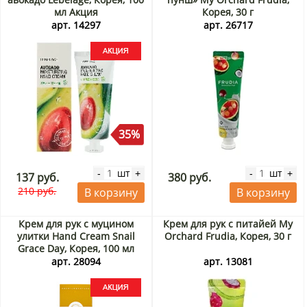
мл Акция
Корея, 30 г
арт. 14297
арт. 26717
35%
шт
шт
-
+
-
+
137 руб.
380 руб.
210 руб.
В корзину
В корзину
Крем для рук с муцином
Крем для рук с питайей My
улитки Hand Cream Snail
Orchard Frudia, Корея, 30 г
Grace Day, Корея, 100 мл
Акция
арт. 28094
арт. 13081