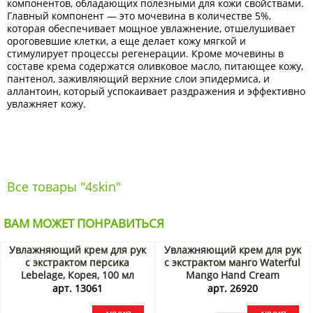
компонентов, обладающих полезными для кожи свойствами.
Главный компонент — это мочевина в количестве 5%,
которая обеспечивает мощное увлажнение, отшелушивает
ороговевшие клетки, а еще делает кожу мягкой и
стимулирует процессы регенерации. Кроме мочевины в
составе крема содержатся оливковое масло, питающее кожу,
пантенол, заживляющий верхние слои эпидермиса, и
аллантоин, который успокаивает раздражения и эффективно
увлажняет кожу.
Все товары "4skin"
ВАМ МОЖЕТ ПОНРАВИТЬСЯ
Увлажняющий крем для рук
Увлажняющий крем для рук
с экстрактом персика
с экстрактом манго Waterful
Lebelage, Корея, 100 мл
Mango Hand Cream
Акция
Lebelage, Корея, 100 мл
арт. 13061
арт. 26920
Акция