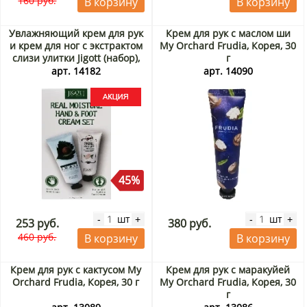
160 руб.
В корзину
В корзину
Увлажняющий крем для рук
Крем для рук с маслом ши
и крем для ног с экстрактом
My Orchard Frudia, Корея, 30
слизи улитки Jigott (набор),
г
Корея Акция
арт. 14182
арт. 14090
45%
шт
шт
-
+
-
+
253 руб.
380 руб.
460 руб.
В корзину
В корзину
Крем для рук с кактусом My
Крем для рук с маракуйей
Orchard Frudia, Корея, 30 г
My Orchard Frudia, Корея, 30
г