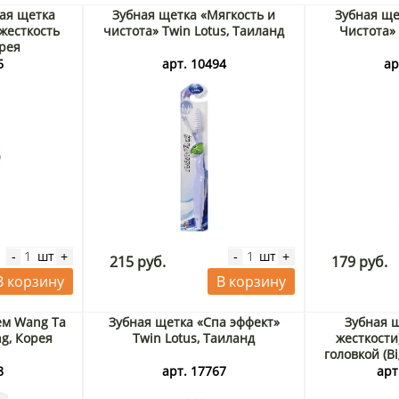
ая щетка
Зубная щетка «Мягкость и
Зубная ще
 жесткость
чистота» Twin Lotus, Таиланд
Чистота» 
рея
6
арт. 10494
ар
шт
шт
-
+
-
+
215 руб.
179 руб.
В корзину
В корзину
ем Wang Ta
Зубная щетка «Спа эффект»
Зубная щ
ng, Корея
Twin Lotus, Таиланд
жесткости
головкой (B
8
арт. 17767
арт