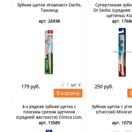
Зубная щетка «Компакт» Darlie,
Супертонкая зубн
Таиланд
Dr.Sedoc (средняя
щетины), Ко
арт. 26938
арт. 1768
шт
-
+
179 руб.
250 руб.
В корзину
4-х рядная зубная щетка с
Зубная щетка с угл
плоским срезом щетинок
(charcoal) Misora
(средней жесткости) Clinica Lion,
Япония
арт. 13589
арт. 1075