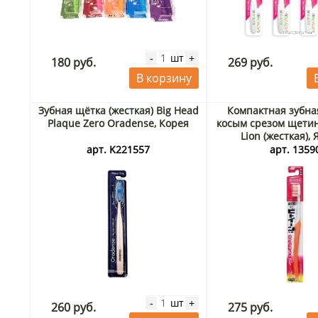
шт
-
+
180 руб.
269 руб.
В корзину
Зубная щётка (жесткая) Big Head
Компактная зубна
Plaque Zero Oradense, Корея
косым срезом щети
Lion (жесткая),
арт. K221557
арт. 1359
шт
-
+
260 руб.
275 руб.