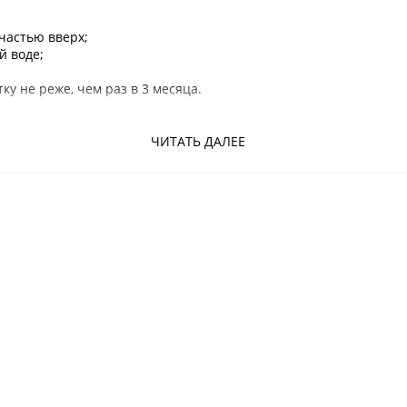
частью вверх;
й воде;
у не реже, чем раз в 3 месяца.
венные товары тайского производства Вы можете в интернет-м
ЧИТАТЬ ДАЛЕЕ
Подмосковья.
 с углем, тайские продукты, зубная щетка с бамбуком, тайская 