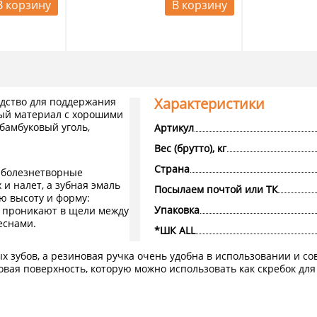
В корзину
В корзину
Характеристики
дство для поддержания
ный материал с хорошими
бамбуковый уголь,
Артикул
Вес (брутто), кг
Страна
 болезнетворные
 и налет, а зубная эмаль
Посылаем почтой или ТК
ю высоту и форму:
Упаковка
о проникают в щели между
еснами.
*ШК ALL
 зубов, а резиновая ручка очень удобна в использовании и со
ая поверхность, которую можно использовать как скребок для 