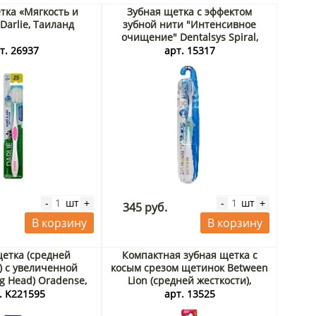
тка «Мягкость и
Зубная щетка с эффектом
Darlie, Таиланд
зубной нити "Интенсивное
очищение" Dentalsys Spiral,
Корея
т. 26937
арт. 15317
шт
шт
-
+
-
+
345 руб.
В корзину
В корзину
етка (средней
Компактная зубная щетка с
) с увеличенной
косым срезом щетинок Between
ig Head) Oradense,
Lion (средней жесткости),
Корея
Япония
. K221595
арт. 13525