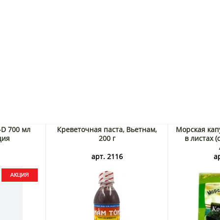
-D 700 мл
Креветочная паста, Вьетнам,
Морская кап
ция
200 г
в листах (с
3
арт. 2116
а