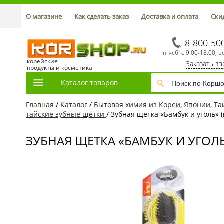
О магазине
Как сделать заказ
Доставка и оплата
Ски
8-800-50
пн-сб: с 9:00-18:00; в
корейские
Заказать з
продукты и косметика
Каталог товаров
Главная
/
Каталог
/
Бытовая химия из Кореи, Японии, Та
тайские зубные щетки
/
Зубная щетка «Бамбук и уголь» (
ЗУБНАЯ ЩЕТКА «БАМБУК И УГОЛЬ