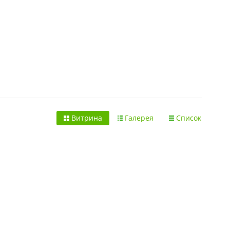
агазине
KorShop.ru
. Доставка на дом продуктов питания
зубная щетка.
Витрина
Галерея
Список