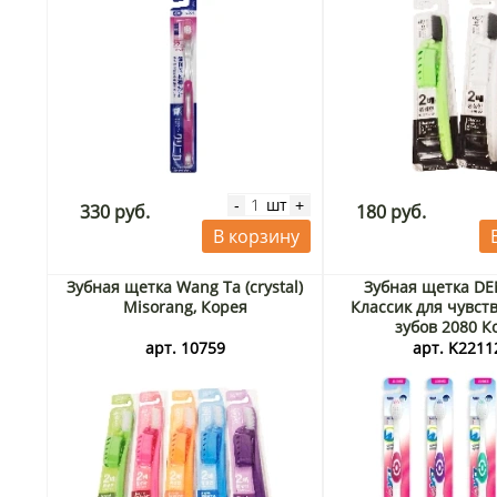
шт
-
+
330 руб.
180 руб.
В корзину
Зубная щетка Wang Ta (crystal)
Зубная щетка D
Misorang, Корея
Классик для чувст
зубов 2080 К
арт. 10759
арт. K2211