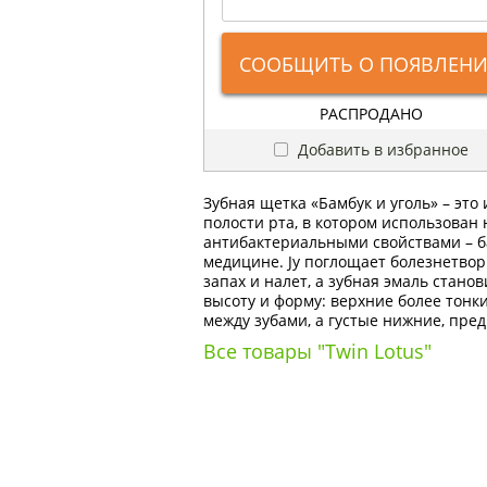
СООБЩИТЬ О ПОЯВЛЕН
РАСПРОДАНО
Добавить в избранное
Зубная щетка «Бамбук и уголь» – эт
полости рта, в котором использова
антибактериальными свойствами – б
медицине. Jy поглощает болезнетвор
запах и налет, а зубная эмаль стан
высоту и форму: верхние более тонк
между зубами, а густые нижние, пре
Все товары "Twin Lotus"