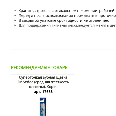
Хранить строго в вертикальном положении, рабочей 
Перед и после использования промывать в проточно
В закрытой упаковке срок годности не ограничен;
Для поддержания гигиены рекомендуется менять щетк
Купить зубную щетку «Бамбук и уголь» и другие качест
и бытовой химии осуществляется в пределах Москвы и 
Тэги:
мягкая зубная щетка, тайские товары, зубная щетка
РЕКОМЕНДУЕМЫЕ ТОВАРЫ
Супертонкая зубная щетка
Dr.Sedoc (средняя жесткость
щетины), Корея
арт. 17686