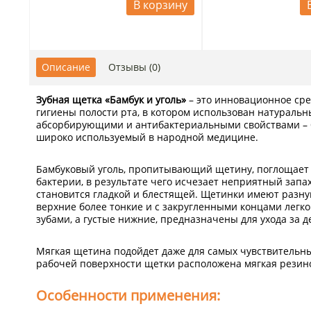
В корзину
Описание
Отзывы (0)
Зубная щетка «Бамбук и уголь»
– это инновационное сре
гигиены полости рта, в котором использован натураль
абсорбирующими и антибактериальными свойствами – 
широко используемый в народной медицине.
Бамбуковый уголь, пропитывающий щетину, поглощает
бактерии, в результате чего исчезает неприятный запах
становится гладкой и блестящей. Щетинки имеют разну
верхние более тонкие и с закругленными концами легк
зубами, а густые нижние, предназначены для ухода за д
Мягкая щетина подойдет даже для самых чувствительных
рабочей поверхности щетки расположена мягкая резинов
Особенности применения: