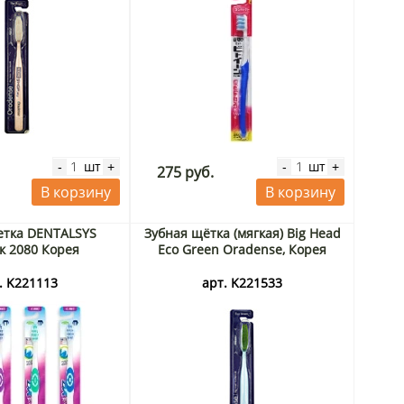
шт
шт
-
+
-
+
275 руб.
В корзину
В корзину
етка DENTALSYS
Зубная щётка (мягкая) Big Head
к 2080 Корея
Eco Green Oradense, Корея
. K221113
арт. K221533