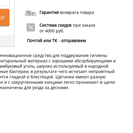
Гарантия
возврата товара
ИИ
Система скидок
при заказе
от 4000 руб.
Почтой или ТК
-
отправляем
о инновационное средство для поддержания гигиены
н натуральный материал с хорошими абсорбирующими и
амбуковый уголь, широко используемый в народной
ные бактерии, в результате чего исчезает неприятный
овится гладкой и блестящей. Щетинки имеют разную
ие и с закругленными концами легко проникают в щели
дназначены для ухода за деснами.