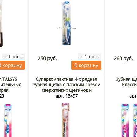
шт
шт
-
+
-
+
250 руб.
260 руб.
В корзину
В корзину
ENTALSYS
Суперкомпактная 4-х рядная
Зубная щ
вительных
зубная щетка с плоским срезом
Класси
орея
сверхтонких щетинок и
прозрачной ручкой Ebisu
20
арт. 13497
арт
(мягкая), Япония