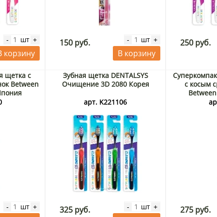
шт
шт
-
+
-
+
150 руб.
250 руб.
В корзину
В корзину
я щетка с
Зубная щетка DENTALSYS
Суперкомпак
нок Between
Очищение 3D 2080 Корея
с косым 
 Япония
Between
жестко
0
арт. K221106
ар
шт
шт
-
+
-
+
325 руб.
275 руб.