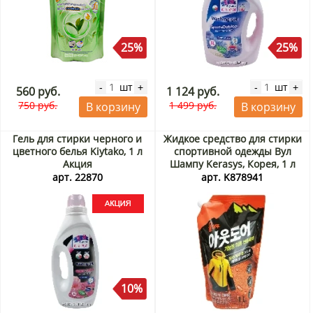
25%
25%
шт
шт
-
+
-
+
560 руб.
1 124 руб.
750 руб.
1 499 руб.
В корзину
В корзину
Гель для стирки черного и
Жидкое средство для стирки
цветного белья Kiytako, 1 л
спортивной одежды Вул
Акция
Шампу Kerasys, Корея, 1 л
арт. 22870
арт. K878941
10%