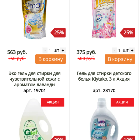
25%
25%
шт
шт
-
+
-
+
563 руб.
375 руб.
750 руб.
500 руб.
В корзину
В корзину
Эко гель для стирки для
Гель для стирки детского
чувствительной кожи с
белья Kiytako, 3 л Акция
ароматом лаванды
суперконцентрат Giel,
арт. 19701
арт. 23170
Корея, 1,3 л Акция