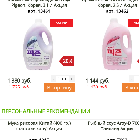
Pigeon, Корея, 3,1 л Акция
Корея, 2,5 л Акция
арт. 13461
арт. 13462
20%
шт
-
+
-
1 380 руб.
1 144 руб.
1 725 руб.
1 430 руб.
В корзину
В кор
ПЕРСОНАЛЬНЫЕ РЕКОМЕНДАЦИИ
Мука рисовая Китай (400 гр.)
Рыбный соус Aroy-D 700
(чапсаль кару) Акция
Таиланд Акция