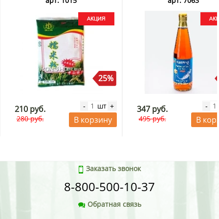
арт. 1015
арт. 7063
25%
шт
-
+
-
210 руб.
347 руб.
280 руб.
495 руб.
В корзину
В кор
Заказать звонок
8-800-500-10-37
Обратная связь