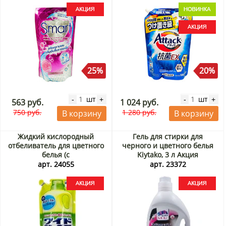
25%
20%
шт
шт
-
+
-
+
563 руб.
1 024 руб.
750 руб.
1 280 руб.
В корзину
В корзину
Жидкий кислородный
Гель для стирки для
отбеливатель для цветного
черного и цветного белья
белья (с
Kiytako, 3 л Акция
антибактериальным
арт. 24055
арт. 23372
эффектом) KAO, Япония, 720
мл Акция