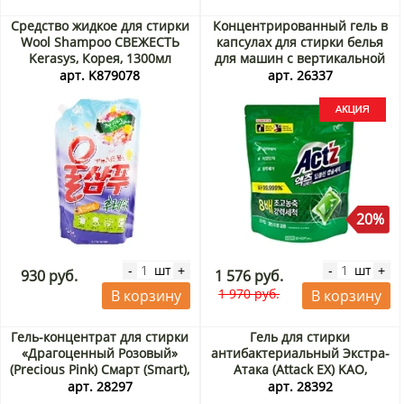
Средство жидкое для стирки
Концентрированный гель в
Wool Shampoo СВЕЖЕСТЬ
капсулах для стирки белья
Kerasys, Корея, 1300мл
для машин с вертикальной
и горизонтальной загрузкой
арт. K879078
арт. 26337
(для глубокого очищения)
Act’z Perfect Deep Clean
Capsule Pigeon, Корея, 28 шт
Акция
20%
шт
шт
-
+
-
+
930 руб.
1 576 руб.
1 970 руб.
В корзину
В корзину
Гель-концентрат для стирки
Гель для стирки
«Драгоценный Розовый»
антибактериальный Экстра-
(Precious Pink) Смарт (Smart),
Атака (Attack EX) KAO,
Таиланд, 550 мл Акция
Япония, 900 г Акция
арт. 28297
арт. 28392