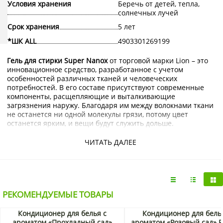
Условия хранения
Беречь от детей, тепла,
солнечных лучей
Срок хранения
5 лет
*ШК ALL
4903301269199
Гель для стирки Super Nanox
от торговой марки Lion – это
инновационное средство, разработанное с учетом
особенностей различных тканей и человеческих
потребностей. В его составе присутствуют современные
компоненты, расщепляющие и выталкивающие
загрязнения наружу. Благодаря им между волокнами ткани
не останется ни одной молекулы грязи, потому цвет
останется ярким, и вещи будут служить дольше.
Купить гель для стирки Super Nanox Lion с доставкой на
ЧИТАТЬ ДАЛЕЕ
дом по Москве и Подмосковью можно в интернет-магазине
KorShop.ru.
РЕКОМЕНДУЕМЫЕ ТОВАРЫ
Кондиционер для белья с
Кондиционер для бель
ароматом «Прохладный сад»
ароматом «Розовый сад» P