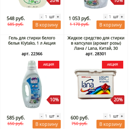
20%
10%
шт
шт
-
+
-
+
548 руб.
1 053 руб.
685 руб.
1 170 руб.
В корзину
В корзину
Гель для стирки белого
Жидкое средство для стирки
белья Kiytako, 1 л Акция
в капсулах (аромат розы)
Лана / Lana, Китай, 30
капсул Акция
арт. 22366
арт. 28301
10%
20%
шт
шт
-
+
-
+
585 руб.
600 руб.
650 руб.
750 руб.
В корзину
В корзину