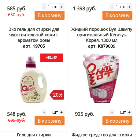
шт
шт
-
+
-
+
585 руб.
1 398 руб.
650 руб.
В корзину
В корзину
Эко гель для стирки для
Жидкий порошок Вул Шампу
чувствительной кожи с
оригинальный Kerasys,
ароматом розы
Корея, 1300 мл
концентрированный Giel,
арт. 19705
арт. K879009
Корея, 1,3 л Акция
20%
шт
шт
-
+
-
+
548 руб.
925 руб.
685 руб.
В корзину
В корзину
Гель для стирки
Жидкое средство для стирки