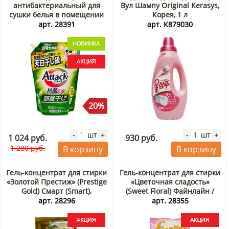
антибактериальный для
Вул Шампу Original Kerasys,
сушки белья в помещении
Корея, 1 л
Экстра-Атака (Attack EX)
арт. 28391
арт. K879030
KAO, Япония, 850 г Акция
20%
шт
шт
-
+
-
+
1 024 руб.
930 руб.
1 280 руб.
В корзину
В корзину
Гель-концентрат для стирки
Гель-концентрат для стирки
«Золотой Престиж» (Prestige
«Цветочная сладость»
Gold) Смарт (Smart),
(Sweet Floral) Файнлайн /
Таиланд, 550 мл Акция
Fineline, Таиланд, 400 мл
арт. 28296
арт. 28355
Акция