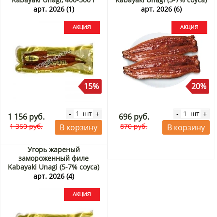
Акция
200-300 г Акция
арт. 2026 (1)
арт. 2026 (6)
15%
20%
шт
шт
-
+
-
+
1 156 руб.
696 руб.
1 360 руб.
870 руб.
В корзину
В корзину
Угорь жареный
замороженный филе
Kabayaki Unagi (5-7% соуса)
300-400 г Акция
арт. 2026 (4)