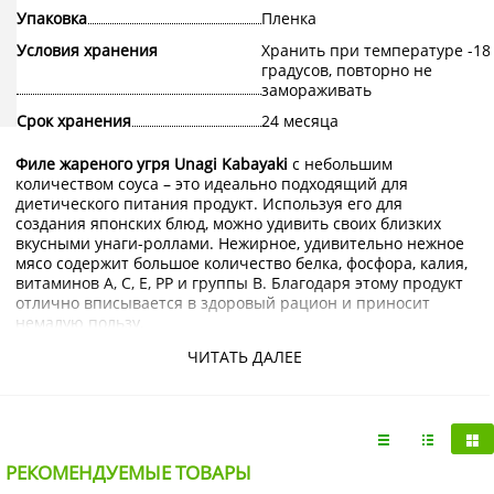
Упаковка
Пленка
Условия хранения
Хранить при температуре -18
градусов, повторно не
замораживать
Срок хранения
24 месяца
Филе жареного угря Unagi Kabayaki
с небольшим
количеством соуса – это идеально подходящий для
диетического питания продукт. Используя его для
создания японских блюд, можно удивить своих близких
вкусными унаги-роллами. Нежирное, удивительно нежное
мясо содержит большое количество белка, фосфора, калия,
витаминов А, С, Е, РР и группы В. Благодаря этому продукт
отлично вписывается в здоровый рацион и приносит
немалую пользу.
Купить филе жареного угря Unagi Kabayaki с доставкой на
ЧИТАТЬ ДАЛЕЕ
дом по Москве и области можно в интернет-магазине
KorShop.ru.
РЕКОМЕНДУЕМЫЕ ТОВАРЫ