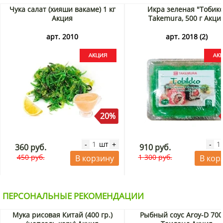
Чука салат (хияши вакаме) 1 кг
Икра зеленая "Тобико
Акция
Takemura, 500 г Акци
арт. 2010
арт. 2018 (2)
20%
шт
-
+
-
360 руб.
910 руб.
450 руб.
1 300 руб.
В корзину
В кор
ПЕРСОНАЛЬНЫЕ РЕКОМЕНДАЦИИ
Мука рисовая Китай (400 гр.)
Рыбный соус Aroy-D 700