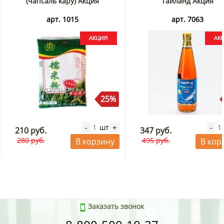
(чапсаль кару) Акция
Таиланд Акция
арт. 1015
арт. 7063
25%
шт
-
+
-
210 руб.
347 руб.
280 руб.
495 руб.
В корзину
В кор
Заказать звонок