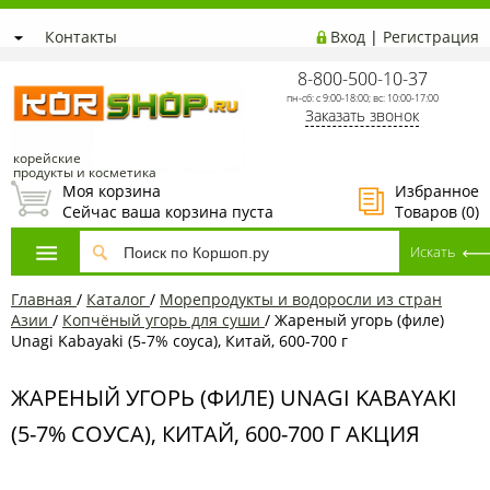
Контакты
Вход
|
Регистрация
8-800-500-10-37
пн-сб: с 9:00-18:00; вс: 10:00-17:00
Заказать звонок
корейские
продукты и косметика
Моя корзина
Избранное
Сейчас ваша корзина пуста
Товаров (
0
)
Главная
/
Каталог
/
Морепродукты и водоросли из стран
Азии
/
Копчёный угорь для суши
/
Жареный угорь (филе)
Unagi Kabayaki (5-7% соуса), Китай, 600-700 г
ЖАРЕНЫЙ УГОРЬ (ФИЛЕ) UNAGI KABAYAKI
(5-7% СОУСА), КИТАЙ, 600-700 Г АКЦИЯ