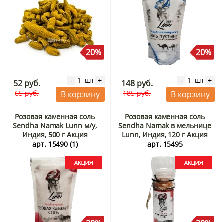
20%
20%
шт
шт
-
+
-
+
52 руб.
148 руб.
65 руб.
185 руб.
В корзину
В корзину
Розовая каменная соль
Розовая каменная соль
Sendha Namak Lunn м/у,
Sendha Namak в мельнице
Индия, 500 г Акция
Lunn, Индия, 120 г Акция
арт. 15490 (1)
арт. 15495