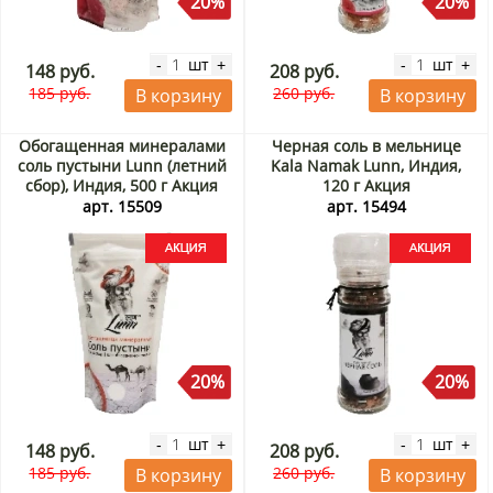
20%
20%
шт
шт
-
+
-
+
148 руб.
208 руб.
185 руб.
260 руб.
В корзину
В корзину
Обогащенная минералами
Черная соль в мельнице
соль пустыни Lunn (летний
Kala Namak Lunn, Индия,
сбор), Индия, 500 г Акция
120 г Акция
арт. 15509
арт. 15494
20%
20%
шт
шт
-
+
-
+
148 руб.
208 руб.
185 руб.
260 руб.
В корзину
В корзину