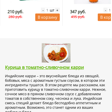
шт
-
+
-
210 руб.
347 руб.
280 руб.
495 руб.
В корзину
В кор
Курица в томатно-сливочном карри
Индийские карри – это вкуснейшие блюда из овощей,
бобовых, мяса с ароматным густым соусом, в котором эти
ингредиенты тушатся. В этом рецепте мы расскажем, как
приготовить курицу в томатно-сливочном карри. Нежное,
сочное мясо в пряном сливочном соусе с добавлением
томатов в собственном соку, чеснока и лука. Индийская
смесь специй делает блюдо бесподобно аппетитным и
ароматным. Возможно, это станет одним из ваших
любимых блюд.