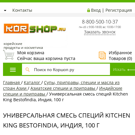
Контакты
Вход
|
Регистрация
8-800-500-10-37
пн-сб: с 9:00-18:00; вс: 10:00-17:00
Заказать звонок
корейские
продукты и косметика
Моя корзина
Избранное
Сейчас ваша корзина пуста
Товаров (
0
)
Главная
/
Каталог
/
Супы, приправы, специи и масла из
стран Азии
/
Азиатские специи и приправы
/
Индийские
специи и приправы
/
Универсальная смесь специй Kitchen
King Bestofindia, Индия, 100 г
УНИВЕРСАЛЬНАЯ СМЕСЬ СПЕЦИЙ KITCHEN
KING BESTOFINDIA, ИНДИЯ, 100 Г