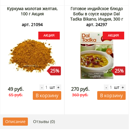
Куркума молотая желтая,
Готовое индийское блюдо
100 г Акция
Бобы в соусе карри Dal
Tadka Bikano, Индия, 300 г
Акция
арт. 21094
арт. 24297
25%
25%
шт
шт
-
+
-
+
49 руб.
270 руб.
65 руб.
360 руб.
В корзину
В корзину
Описание
Отзывы (0)