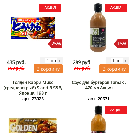
25%
15%
шт
шт
-
+
-
+
435 руб.
289 руб.
580 руб.
340 руб.
В корзину
В корзину
Голден Карри Микс
Соус для бургеров Tamaki,
(среднеострый) S and B S&B,
470 мл Акция
Япония, 198 г
арт. 23025
арт. 20671