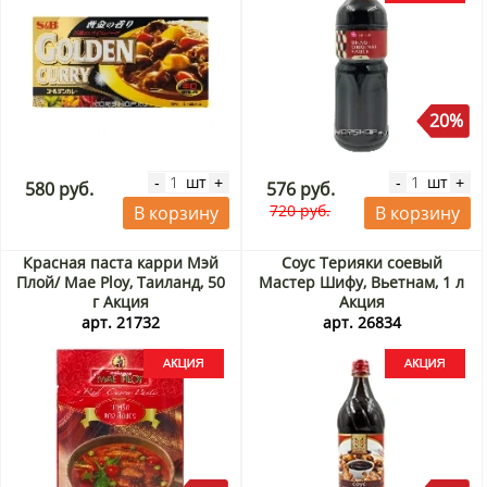
20%
шт
шт
-
+
-
+
580 руб.
576 руб.
720 руб.
В корзину
В корзину
Красная паста карри Мэй
Соус Терияки соевый
Плой/ Mae Ploy, Таиланд, 50
Мастер Шифу, Вьетнам, 1 л
г Акция
Акция
арт. 21732
арт. 26834