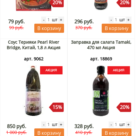
20%
20%
шт
шт
-
+
-
+
79 руб.
296 руб.
99 руб.
370 руб.
В корзину
В корзину
Соус Терияки Pearl River
Заправка для салата Tamaki,
Bridge, Китай, 1,8 л Акция
470 мл Акция
арт. 9062
арт. 18869
15%
20%
шт
шт
-
+
-
+
850 руб.
328 руб.
1 000 руб.
410 руб.
В корзину
В корзину