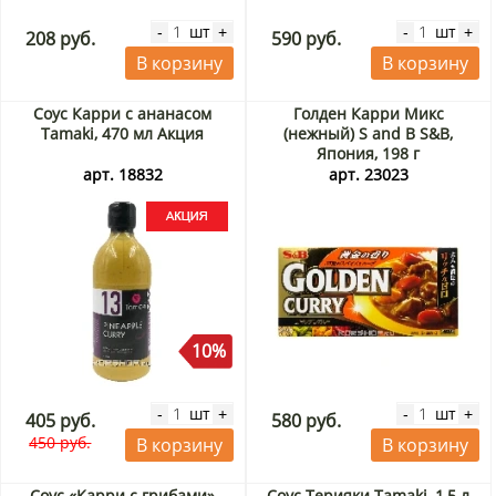
шт
шт
-
+
-
+
208 руб.
590 руб.
В корзину
В корзину
Соус Карри с ананасом
Голден Карри Микс
Tamaki, 470 мл Акция
(нежный) S and B S&B,
Япония, 198 г
арт. 18832
арт. 23023
10%
шт
шт
-
+
-
+
405 руб.
580 руб.
450 руб.
В корзину
В корзину
Соус «Карри с грибами»
Соус Терияки Tamaki, 1,5 л