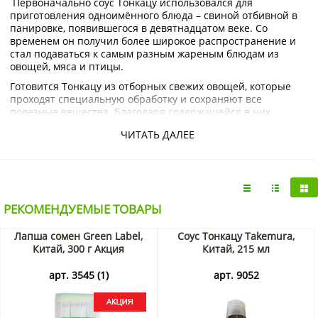
Первоначально соус Тонкацу использовался для
приготовления одноимённого блюда – свиной отбивной в
панировке, появившегося в девятнадцатом веке. Со
временем он получил более широкое распространение и
стал подаваться к самым разным жареным блюдам из
овощей, мяса и птицы.
Готовится Тонкацу из отборных свежих овощей, которые
проходят специальную обработку и сохраняют все
полезные вещества. Благодаря содержащейся в них
растительной клетчатке мясные блюда, приправленные
ЧИТАТЬ ДАЛЕЕ
этим соусом, усваиваются организмом лучше и быстрее, а
витамин C укрепляет иммунитет и повышает стойкость
организма к вирусным заболеваниям.
Купить соус Тонкацу Takemura и другие азиатские
продукты можно в интернет-магазине
KorShop.ru
. Здесь
РЕКОМЕНДУЕМЫЕ ТОВАРЫ
можно найти самые разные товары из Японии, Кореи,
Таиланда, Вьетнама и Китая по разумным ценам. По
Москве и Подмосковью мы осуществляем доставку заказов
Лапша сомен Green Label,
Соус Тонкацу Takemura,
на дом, в другие города отправляем посылки почтой и
Китай, 300 г Акция
Китай, 215 мл
транспортной компанией.
арт. 3545 (1)
арт. 9052
Содержит сорбат калия.
Тэги:
соус Тонкацу, японские продукты, соус для мяса,
японский соус, овощной соус, японская кухня.