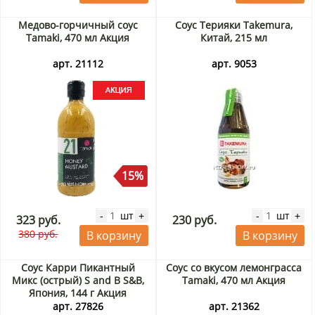
Медово-горчичный соус
Соус Терияки Takemura,
Tamaki, 470 мл Акция
Китай, 215 мл
арт. 21112
арт. 9053
15%
шт
шт
-
+
-
+
323 руб.
230 руб.
380 руб.
В корзину
В корзину
Соус Карри Пикантный
Соус со вкусом лемонграсса
Микс (острый) S and B S&B,
Tamaki, 470 мл Акция
Япония, 144 г Акция
арт. 27826
арт. 21362