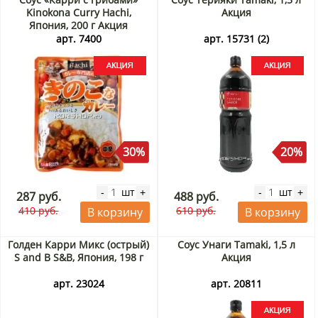
Kinokona Curry Hachi,
Акция
Япония, 200 г Акция
арт. 7400
арт. 15731 (2)
30%
20%
шт
шт
-
+
-
+
287 руб.
488 руб.
410 руб.
610 руб.
В корзину
В корзину
Голден Карри Микс (острый)
Соус Унаги Tamaki, 1,5 л
S and B S&B, Япония, 198 г
Акция
арт. 23024
арт. 20811