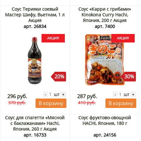
Соус Терияки соевый
Соус «Карри с грибами»
Мастер Шифу, Вьетнам, 1 л
Kinokona Curry Hachi,
Акция
Япония, 200 г Акция
арт. 26834
арт. 7400
20%
30%
шт
шт
-
+
-
+
296 руб.
287 руб.
370 руб.
410 руб.
В корзину
В корзину
Соус для спагетти «Мясной
Соус фруктово-овощной
с баклажанами» Hachi,
HACHI, Япония, 180 г
Япония, 260 г Акция
арт. 16733
арт. 24156