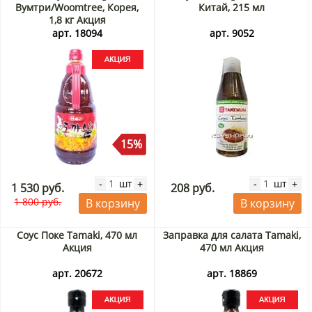
Вумтри/Woomtree, Корея,
Китай, 215 мл
1,8 кг Акция
арт. 18094
арт. 9052
15%
шт
шт
-
+
-
+
1 530 руб.
208 руб.
1 800 руб.
В корзину
В корзину
Соус Поке Tamaki, 470 мл
Заправка для салата Tamaki,
Акция
470 мл Акция
арт. 20672
арт. 18869