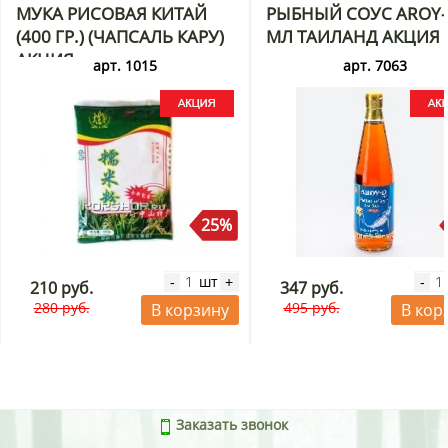
МУКА РИСОВАЯ КИТАЙ
РЫБНЫЙ СОУС AROY-
(400 ГР.) (ЧАПСАЛЬ КАРУ)
МЛ ТАИЛАНД АКЦИЯ
АКЦИЯ
арт. 1015
арт. 7063
25%
шт
-
+
-
210 руб.
347 руб.
280 руб.
495 руб.
В корзину
В кор
Заказать звонок