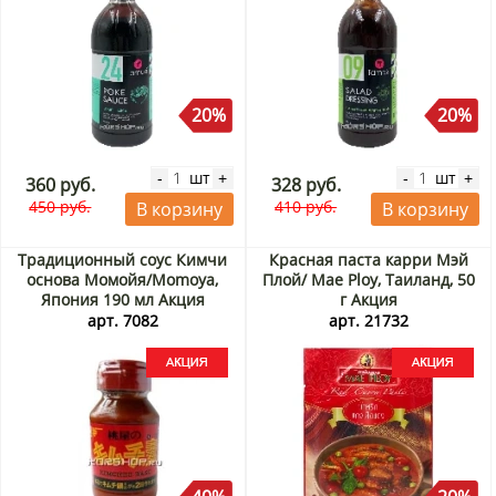
20%
20%
шт
шт
-
+
-
+
360 руб.
328 руб.
450 руб.
410 руб.
В корзину
В корзину
Традиционный соус Кимчи
Красная паста карри Мэй
основа Момойя/Momoya,
Плой/ Mae Ploy, Таиланд, 50
Япония 190 мл Акция
г Акция
арт. 7082
арт. 21732