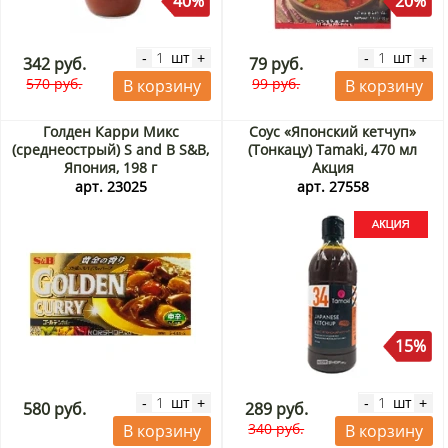
40%
20%
шт
шт
-
+
-
+
342 руб.
79 руб.
570 руб.
99 руб.
В корзину
В корзину
Голден Карри Микс
Соус «Японский кетчуп»
(среднеострый) S and B S&B,
(Тонкацу) Tamaki, 470 мл
Япония, 198 г
Акция
арт. 23025
арт. 27558
15%
шт
шт
-
+
-
+
580 руб.
289 руб.
340 руб.
В корзину
В корзину