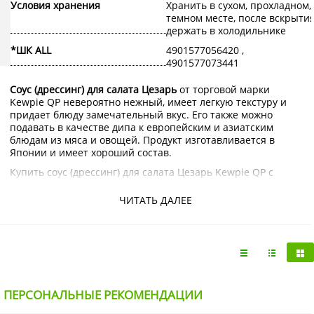
Условия хранения
Хранить в сухом, прохладном,
темном месте, после вскрыти
держать в холодильнике
*ШК ALL
4901577056420 ,
4901577073441
Соус (дрессинг) для салата Цезарь
от торговой марки
Kewpie QP невероятно нежный, имеет легкую текстуру и
придает блюду замечательный вкус. Его также можно
подавать в качестве дипа к европейским и азиатским
блюдам из мяса и овощей. Продукт изготавливается в
Японии и имеет хороший состав.
Купить соус (дрессинг) для салата Цезарь Kewpie QP с
доставкой на дом по Москве и Подмосковью можно в
интернет-магазине KorShop.ru.
ЧИТАТЬ ДАЛЕЕ
ПЕРСОНАЛЬНЫЕ РЕКОМЕНДАЦИИ