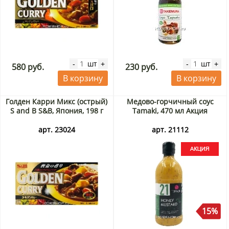
шт
шт
-
+
-
+
580 руб.
230 руб.
В корзину
В корзину
Голден Карри Микс (острый)
Медово-горчичный соус
S and B S&B, Япония, 198 г
Tamaki, 470 мл Акция
арт. 23024
арт. 21112
15%