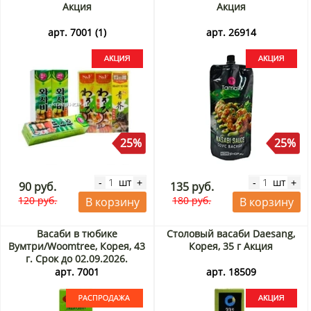
Акция
Акция
арт. 7001 (1)
арт. 26914
25%
25%
шт
шт
-
+
-
+
90 руб.
135 руб.
120 руб.
180 руб.
В корзину
В корзину
Васаби в тюбике
Столовый васаби Daesang,
Вумтри/Woomtree, Корея, 43
Корея, 35 г Акция
г. Срок до 02.09.2026.
Распродажа
арт. 7001
арт. 18509