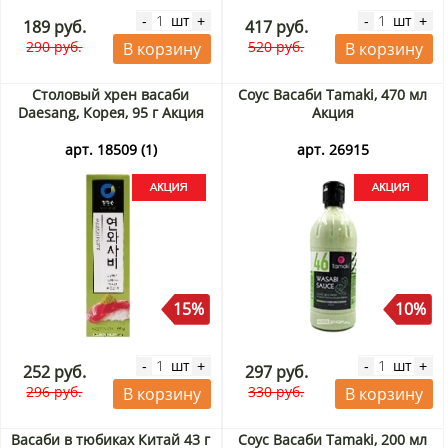
шт
шт
-
+
-
+
189 руб.
417 руб.
290 руб.
520 руб.
В корзину
В корзину
Столовый хрен васаби
Соус Васаби Tamaki, 470 мл
Daesang, Корея, 95 г Акция
Акция
арт. 18509 (1)
арт. 26915
15%
10%
шт
шт
-
+
-
+
252 руб.
297 руб.
296 руб.
330 руб.
В корзину
В корзину
Васаби в тюбиках Китай 43 г
Соус Васаби Tamaki, 200 мл