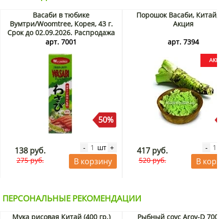
Васаби в тюбике
Порошок Васаби, Китай,
Вумтри/Woomtree, Корея, 43 г.
Акция
Срок до 02.09.2026. Распродажа
арт. 7001
арт. 7394
50%
шт
-
+
-
138 руб.
417 руб.
275 руб.
520 руб.
В корзину
В кор
ПЕРСОНАЛЬНЫЕ РЕКОМЕНДАЦИИ
Мука рисовая Китай (400 гр.)
Рыбный соус Aroy-D 700