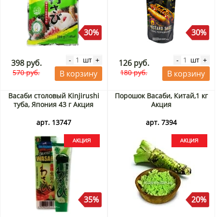
30%
30%
шт
шт
-
+
-
+
398 руб.
126 руб.
570 руб.
180 руб.
В корзину
В корзину
Васаби столовый Kinjirushi
Порошок Васаби, Китай,1 кг
туба, Япония 43 г Акция
Акция
арт. 13747
арт. 7394
35%
20%