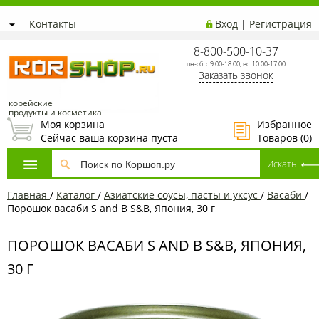
Контакты
Вход
|
Регистрация
8-800-500-10-37
пн-сб: с 9:00-18:00; вс: 10:00-17:00
Заказать звонок
корейские
продукты и косметика
Моя корзина
Избранное
Сейчас ваша корзина пуста
Товаров (
0
)
Главная
/
Каталог
/
Азиатские соусы, пасты и уксус
/
Васаби
/
Порошок васаби S and B S&B, Япония, 30 г
ПОРОШОК ВАСАБИ S AND B S&B, ЯПОНИЯ,
30 Г