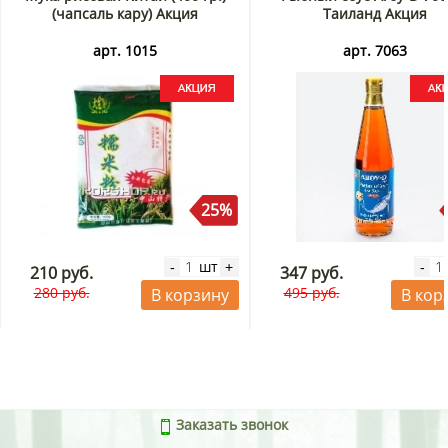
(чапсаль кару) Акция
Таиланд Акция
арт. 1015
арт. 7063
25%
шт
-
+
-
210 руб.
347 руб.
280 руб.
495 руб.
В корзину
В кор
Заказать звонок