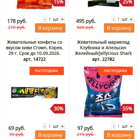
15%
25%
шт
шт
-
+
-
+
178 руб.
495 руб.
210 руб.
660 руб.
В корзину
В корзину
Жевательные конфеты со
Жевательный мармелад
вкусом киви Crown, Корея,
Клубника и Апельсин
29 г. Срок до 10.09.2026.
Желейный/Jellycious Shark
Распродажа
Lotte, Корея, 70 г. Срок до
арт. 14722
арт. 22782
07.09.2026. Распродажа
30%
55%
шт
шт
-
+
-
+
69 руб.
97 руб.
99 руб.
215 руб.
В корзину
В корзину