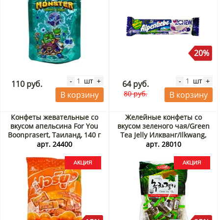
20%
шт
шт
-
+
-
+
110 руб.
64 руб.
80 руб.
В корзину
В корзину
Конфеты жевательные со
Желейные конфеты со
вкусом апельсина For You
вкусом зеленого чая/Green
Boonprasert, Таиланд, 140 г
Tea Jelly Илкванг/Ilkwang,
Акция
Корея, 280 г Акция
арт. 24400
арт. 28010