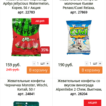
Арбуз Jellycious Watermelon,
молочные Кьюви
Корея, 56 г Акция
Релакс/Cuwi Relaxa,
Индонезия, 125 г
арт. 22783
арт. 27869
35%
шт
шт
-
+
-
+
159 руб.
190 руб.
245 руб.
В корзину
В корзину
Жевательные конфеты
Жевательные конфеты со
Черничка Monster, Wischi,
вкусом винограда
Китай, 50 г
Alpenliebe 2 Chew, Вьетнам,
24,5 г Акция
арт. 24841
арт. 28204