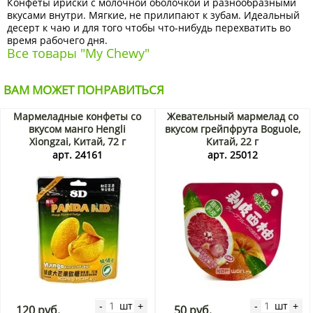
Конфеты ириски с молочной оболочкой и разнообразными
вкусами внутри. Мягкие, не прилипают к зубам. Идеальный
десерт к чаю и для того чтобы что-нибудь перехватить во
время рабочего дня.
Все товары "My Chewy"
ВАМ МОЖЕТ ПОНРАВИТЬСЯ
Мармеладные конфеты со
Жевательный мармелад со
вкусом манго Hengli
вкусом грейпфрута Boguole,
Xiongzai, Китай, 72 г
Китай, 22 г
арт. 24161
арт. 25012
шт
шт
-
+
-
+
120 руб.
50 руб.