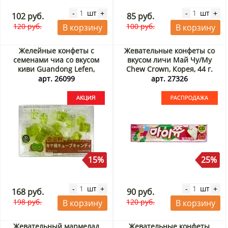
шт
шт
-
+
-
+
102 руб.
85 руб.
120 руб.
100 руб.
В корзину
В корзину
Желейные конфеты с
Жевательные конфеты со
семенами чиа со вкусом
вкусом личи Май Чу/My
киви Guandong Lefen,
Chew Crown, Корея, 44 г.
Китай, 80 г Акция
Срок до 09.09.2026.
арт. 26099
арт. 27326
Распродажа
15%
25%
шт
шт
-
+
-
+
168 руб.
90 руб.
198 руб.
120 руб.
В корзину
В корзину
Жевательный мармелад
Жевательные конфеты