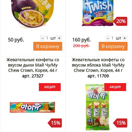
20%
шт
шт
-
+
-
+
50 руб.
160 руб.
200 руб.
В корзину
В корзину
Жевательные конфеты со
Жевательные конфеты со
вкусом дыни Май Чу/My
вкусом яблока Май Чу/My
Chew Crown, Корея, 44 г
Chew Crown, Корея, 44 г
Акция
Акция
арт. 27327
арт. 11709
15%
15%