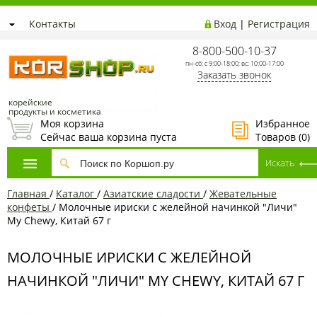
Контакты
Вход
|
Регистрация
8-800-500-10-37
пн-сб: с 9:00-18:00; вс: 10:00-17:00
Заказать звонок
корейские
продукты и косметика
Моя корзина
Избранное
Сейчас ваша корзина пуста
Товаров (
0
)
Главная
/
Каталог
/
Азиатcкие сладости
/
Жевательные
конфеты
/
Молочные ириски с желейной начинкой "Личи"
My Chewy, Китай 67 г
МОЛОЧНЫЕ ИРИСКИ С ЖЕЛЕЙНОЙ
НАЧИНКОЙ "ЛИЧИ" MY CHEWY, КИТАЙ 67 Г