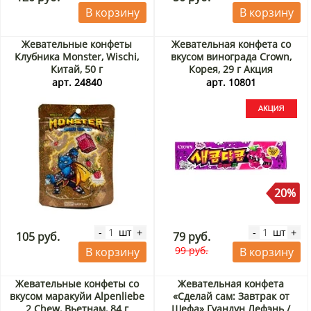
В корзину
В корзину
Жевательные конфеты
Жевательная конфета со
Клубника Monster, Wischi,
вкусом винограда Crown,
Китай, 50 г
Корея, 29 г Акция
арт. 24840
арт. 10801
20%
шт
шт
-
+
-
+
105 руб.
79 руб.
99 руб.
В корзину
В корзину
Жевательные конфеты со
Жевательная конфета
вкусом маракуйи Alpenliebe
«Сделай сам: Завтрак от
2 Chew, Вьетнам, 84 г
Шефа» Гуандун Лефэнь /