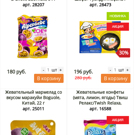
Guandong Lefen, Китай, 32 г
арт. 28207
арт. 28473
Акция
30%
шт
шт
-
+
-
+
180 руб.
196 руб.
280 руб.
В корзину
В корзину
Жевательный мармелад со
Жевательные конфеты
вкусом маракуйи Boguole,
(мята, лимон, ягоды) Твиш
Китай, 22 г
Релакс/Twish Relaxa,
Индонезия, 126 г Акция
арт. 25011
арт. 16588