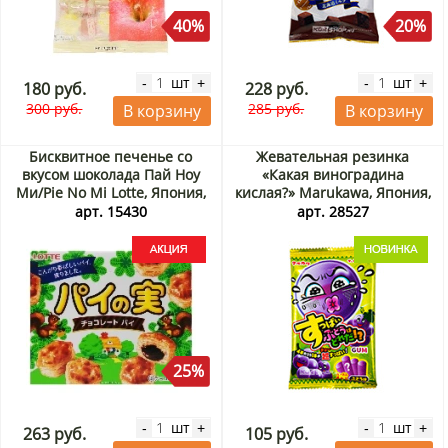
40%
20%
шт
шт
-
+
-
+
180 руб.
228 руб.
300 руб.
285 руб.
В корзину
В корзину
Бисквитное печенье со
Жевательная резинка
вкусом шоколада Пай Ноу
«Какая виноградина
Ми/Pie No Mi Lotte, Япония,
кислая?» Marukawa, Япония,
73 г Акция
12,6 г
арт. 15430
арт. 28527
25%
шт
шт
-
+
-
+
263 руб.
105 руб.