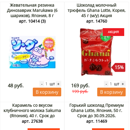
Жевательная резинка
Шоколад молочный
Динозаврик Marukawa (6
трюфель Ghana Lotte, Корея,
шариков), Япония, 8 г
45 г (м/у) Акция
арт. 10414 (3)
арт. 14760
15%
шт
шт
-
+
-
+
48 руб.
169 руб.
199 руб.
В корзину
В корзину
Карамель со вкусом
Горький шоколад Премиум
клубничного молока Sakuma
Ghana Lotte, Япония, 50 г.
(Япония), 40 г. Срок до
Срок до 30.09.2026.
31.08.2026. Распродажа
Распродажа
арт. 27638
арт. 11469