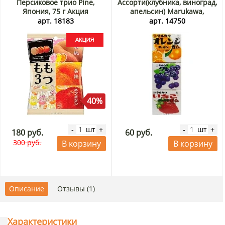
Персиковое трио Pine,
Ассорти(клубника, виноград,
Япония, 75 г Акция
апельсин) Marukawa,
Япония 3 шт
арт. 18183
арт. 14750
40%
шт
шт
-
+
-
+
180 руб.
60 руб.
300 руб.
В корзину
В корзину
Описание
Отзывы (1)
Характеристики