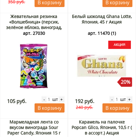
350 руб.
В корзину
В корзину
Жевательная резинка
Белый шоколад Ghana Lotte,
«Волшебница» (персик,
Япония, 45 г Акция
зелёное яблоко, виноград,
содовая) Marukawa, Япония,
арт. 27030
арт. 11470 (1)
10 г
20%
шт
шт
-
+
-
+
105 руб.
192 руб.
240 руб.
В корзину
В корзину
Мармеладная лента со
Карамель на палочке
вкусом винограда Sour
Popcan Glico, Япония, 10,5 г (
Paper Candy, Япония 15 г
в ассорт.) Акция