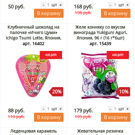
шт
шт
-
+
-
+
50 руб.
168 руб.
198 руб.
В корзину
В корзину
Клубничный шоколад на
Желе конняку со вкусом
палочке «Ичиго Цуми»
винограда Yukiguni Aguri,
Ichigo Tsumi Lotte, Япония,
Япония, 96 г (16 г*6шт)
11 г Акция
Акция
арт. 16402
арт. 15439
20%
10%
шт
шт
-
+
-
+
88 руб.
179 руб.
110 руб.
199 руб.
В корзину
В корзину
Леденцовая карамель
Жевательная резинка