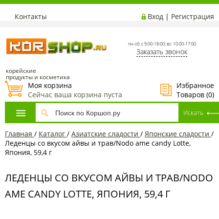
Контакты
Вход
|
Регистрация
пн-сб: с 9:00-18:00; вс: 10:00-17:00
Заказать звонок
корейские
продукты и косметика
Моя корзина
Избранное
Сейчас ваша корзина пуста
Товаров (
0
)
Главная
/
Каталог
/
Азиатcкие сладости
/
Японские сладости
/
Леденцы со вкусом айвы и трав/Nodo ame candy Lotte,
Япония, 59,4 г
ЛЕДЕНЦЫ СО ВКУСОМ АЙВЫ И ТРАВ/NODO
AME CANDY LOTTE, ЯПОНИЯ, 59,4 Г