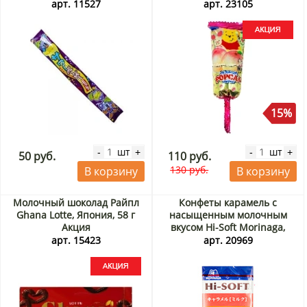
арт. 11527
арт. 23105
15%
шт
шт
-
+
-
+
50 руб.
110 руб.
130 руб.
В корзину
В корзину
Молочный шоколад Райпл
Конфеты карамель с
Ghana Lotte, Япония, 58 г
насыщенным молочным
Акция
вкусом Hi-Soft Morinaga,
Япония, 58,8 г
арт. 15423
арт. 20969