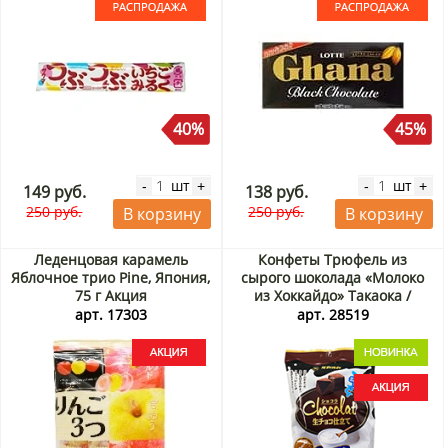
40%
45%
шт
шт
-
+
-
+
149 руб.
138 руб.
250 руб.
250 руб.
В корзину
В корзину
Леденцовая карамель
Конфеты Трюфель из
Яблочное трио Pine, Япония,
сырого шоколада «Молоко
75 г Акция
из Хоккайдо» Такаока /
Takaoka, Япония, 42 г Акция
арт. 17303
арт. 28519