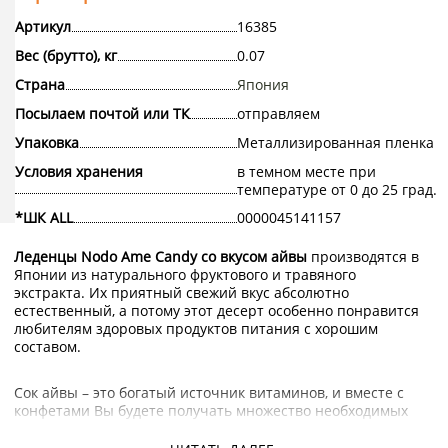
Артикул
16385
Вес (брутто), кг
0.07
Страна
Япония
Посылаем почтой или ТК
отправляем
Упаковка
Металлизированная пленка
Условия хранения
в темном месте при
температуре от 0 до 25 град.
*ШК ALL
0000045141157
Леденцы Nodo Ame Candy со вкусом айвы
производятся в
Японии из натурального фруктового и травяного
экстракта. Их приятный свежий вкус абсолютно
естественный, а потому этот десерт особенно понравится
любителям здоровых продуктов питания с хорошим
составом.
Сок айвы – это богатый источник витаминов, и вместе с
конфетами Вы будете получать множество необходимых
организму веществ и минералов. Продукты с содержанием
натурального сока айвы – это лучший способ восстановить