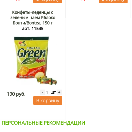
97,7 г, жиры – 0 г, белки – 0 г, 391 ккал.
Конфеты-леденцы с
Срок годности 1 год.
зеленым чаем Яблоко
Бонти/Bontea, 150 г
Тэги:
леденцы с айвой, японские продукты, фруктовые
арт. 11545
леденцы, японские товары, травяные леденцы, японские
сладости, конфеты с айвой, товары из Японии.
шт
-
+
190 руб.
В корзину
ПЕРСОНАЛЬНЫЕ РЕКОМЕНДАЦИИ