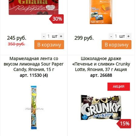
30%
шт
шт
-
+
-
+
245 руб.
299 руб.
350 руб.
В корзину
В корзину
Мармеладная лента со
Шоколадное драже
вкусом лимонада Sour Paper
«Печенье и сливки» Crunky
Candy, Япония, 15 г
Lotte, Япония, 37 г Акция
арт. 11530 (4)
арт. 26688
15%