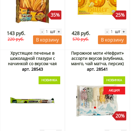
35%
25%
шт
шт
-
+
-
+
143 руб.
428 руб.
220 руб.
570 руб.
В корзину
В корзину
Хрустящее печенье в
Пирожное моти «Нефрит»
шоколадной глазури с
ассорти вкусов (клубника,
начинкой со вкусом чая
манго, чай матча, персик)
матча Яммит / Yummeet,
Цзяшунь / Jiashun, Китай,
арт. 28543
арт. 28541
Китай, 22 г
180 г Акция
20%