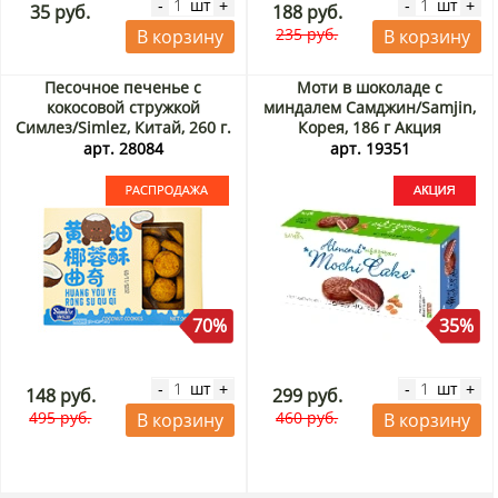
шт
шт
-
+
-
+
35 руб.
188 руб.
235 руб.
В корзину
В корзину
Песочное печенье с
Моти в шоколаде с
кокосовой стружкой
миндалем Самджин/Samjin,
Симлез/Simlez, Китай, 260 г.
Корея, 186 г Акция
Срок до 09.08.2026.
арт. 28084
арт. 19351
Распродажа
70%
35%
шт
шт
-
+
-
+
148 руб.
299 руб.
495 руб.
460 руб.
В корзину
В корзину