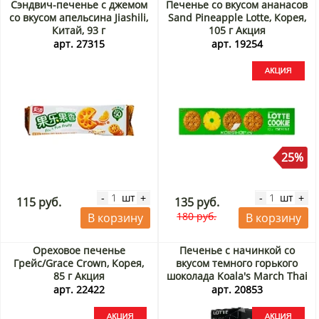
Сэндвич-печенье с джемом
Печенье со вкусом ананасов
со вкусом апельсина Jiashili,
Sand Pineapple Lotte, Корея,
Китай, 93 г
105 г Акция
арт. 27315
арт. 19254
25%
шт
шт
-
+
-
+
115 руб.
135 руб.
180 руб.
В корзину
В корзину
Ореховое печенье
Печенье с начинкой со
Грейс/Grace Crown, Корея,
вкусом темного горького
85 г Акция
шоколада Koala's March Thai
Lotte, Таиланд, 37 г Акция
арт. 22422
арт. 20853