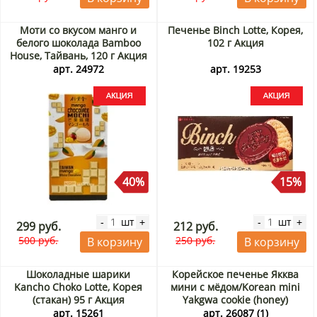
Моти со вкусом манго и
Печенье Binch Lotte, Корея,
белого шоколада Bamboo
102 г Акция
House, Тайвань, 120 г Акция
арт. 24972
арт. 19253
40%
15%
шт
шт
-
+
-
+
299 руб.
212 руб.
500 руб.
250 руб.
В корзину
В корзину
Шоколадные шарики
Корейское печенье Якква
Kancho Choko Lotte, Корея
мини с мёдом/Korean mini
(стакан) 95 г Акция
Yakgwa cookie (honey)
Самлип/Samlip, Корея, 70 г
арт. 15261
арт. 26087 (1)