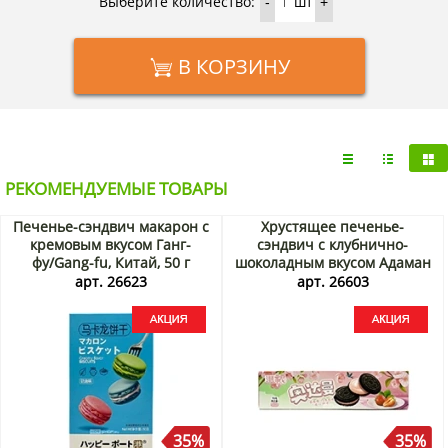
Выберите количество:
шт
-
+
В КОРЗИНУ
РЕКОМЕНДУЕМЫЕ ТОВАРЫ
Печенье-сэндвич макарон с
Хрустящее печенье-
кремовым вкусом Ганг-
сэндвич с клубнично-
фу/Gang-fu, Китай, 50 г
шоколадным вкусом Адаман
Акция
Ганг-фу/Gang-fu, Китай, 95 г
арт. 26623
арт. 26603
Акция
35%
35%