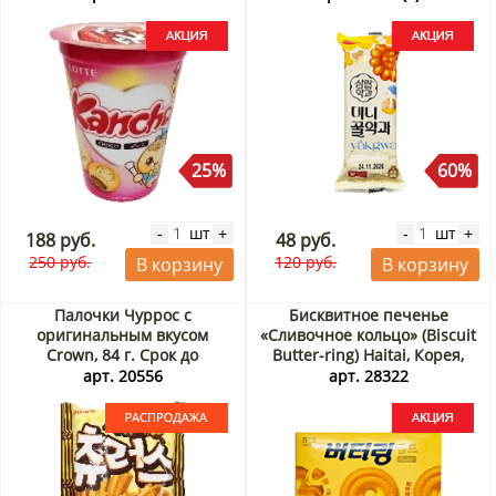
Акция
25%
60%
шт
шт
-
+
-
+
188 руб.
48 руб.
250 руб.
120 руб.
В корзину
В корзину
Палочки Чуррос с
Бисквитное печенье
оригинальным вкусом
«Сливочное кольцо» (Biscuit
Crown, 84 г. Срок до
Butter-ring) Haitai, Корея,
25.08.2026. Распродажа
194 г Акция
арт. 20556
арт. 28322