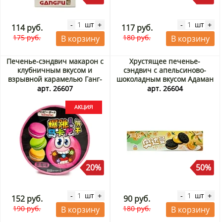
шт
шт
-
+
-
+
114 руб.
117 руб.
175 руб.
180 руб.
В корзину
В корзину
Печенье-сэндвич макарон с
Хрустящее печенье-
клубничным вкусом и
сэндвич с апельсиново-
взрывной карамелью Ганг-
шоколадным вкусом Адаман
фу/Gang-fu, Китай, 80 г
Ганг-фу/Gang-fu, Китай, 95 г.
арт. 26607
арт. 26604
ведро Акция
Срок до 01.09.2026.
Распродажа
20%
50%
шт
шт
-
+
-
+
152 руб.
90 руб.
190 руб.
180 руб.
В корзину
В корзину