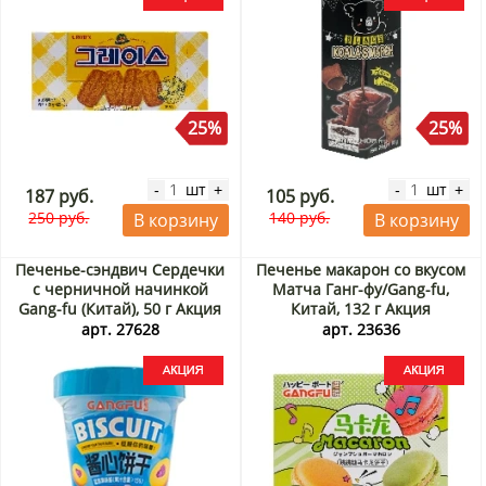
25%
25%
шт
шт
-
+
-
+
187 руб.
105 руб.
250 руб.
140 руб.
В корзину
В корзину
Печенье-сэндвич Сердечки
Печенье макарон со вкусом
с черничной начинкой
Матча Ганг-фу/Gang-fu,
Gang-fu (Китай), 50 г Акция
Китай, 132 г Акция
арт. 27628
арт. 23636