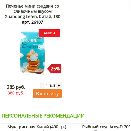
Печенье мини сэндвич со
сливочным вкусом
Guandong Lefen, Китай, 180
г Акция
арт. 26107
25%
шт
-
+
285 руб.
380 руб.
В корзину
ПЕРСОНАЛЬНЫЕ РЕКОМЕНДАЦИИ
Мука рисовая Китай (400 гр.)
Рыбный соус Aroy-D 700