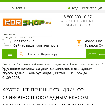
Контакты
Вход
|
Регистрация
8-800-500-10-37
пн-сб: с 9:00-18:00; вс: 10:00-17:00
Заказать звонок
корейские
продукты и косметика
Моя корзина
Избранное
Сейчас ваша корзина пуста
Товаров (
0
)
Главная
/
Каталог
/
Азиатcкие сладости
/
Азиатское печенье
/
Хрустящее печенье-сэндвич со сливочно-шоколадным
вкусом Адаман Ганг-фу/Gang-fu, Китай, 95 г. Срок до
01.09.2026.
ХРУСТЯЩЕЕ ПЕЧЕНЬЕ-СЭНДВИЧ СО
СЛИВОЧНО-ШОКОЛАДНЫМ ВКУСОМ