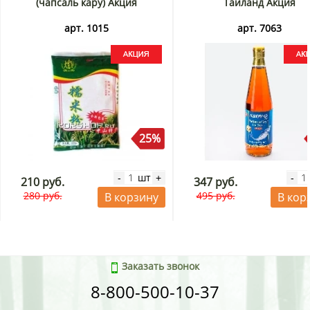
(чапсаль кару) Акция
Таиланд Акция
арт. 1015
арт. 7063
25%
шт
-
+
-
210 руб.
347 руб.
280 руб.
495 руб.
В корзину
В кор
Заказать звонок
8-800-500-10-37