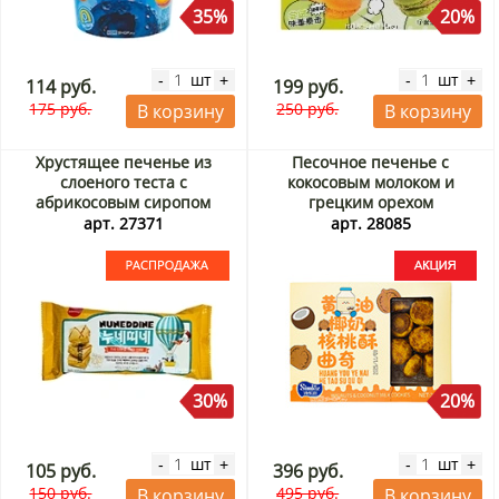
35%
20%
шт
шт
-
+
-
+
114 руб.
199 руб.
175 руб.
250 руб.
В корзину
В корзину
Хрустящее печенье из
Песочное печенье с
слоеного теста c
кокосовым молоком и
абрикосовым сиропом
грецким орехом
Нанеддин/Nuneddine
Симлез/Simlez, Китай, 260 г
арт. 27371
арт. 28085
Самлип/Samlip, Корея, 45 г.
Акция
Срок до 29.09.2026.
Распродажа
30%
20%
шт
шт
-
+
-
+
105 руб.
396 руб.
150 руб.
495 руб.
В корзину
В корзину