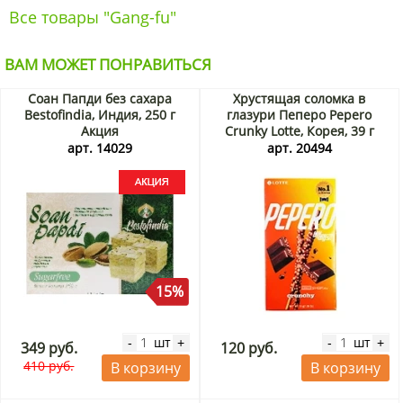
Все товары "Gang-fu"
ВАМ МОЖЕТ ПОНРАВИТЬСЯ
Соан Папди без сахара
Хрустящая соломка в
Bestofindia, Индия, 250 г
глазури Пеперо Pepero
Акция
Crunky Lotte, Корея, 39 г
арт. 14029
арт. 20494
15%
шт
шт
-
+
-
+
349 руб.
120 руб.
410 руб.
В корзину
В корзину