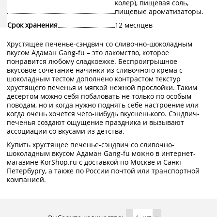
колер), пищевая соль,
пищевые ароматизаторы.
Срок хранения
12 месяцев
Хрустящее печенье-сэндвич со сливочно-шоколадным
вкусом Адаман Gang-fu – это лакомство, которое
понравится любому сладкоежке. Беспроигрышное
вкусовое сочетание начинки из сливочного крема с
шоколадным тестом дополнено контрастом текстур
хрустящего печенья и мягкой нежной прослойки. Таким
десертом можно себя побаловать не только по особым
поводам, но и когда нужно поднять себе настроение или
когда очень хочется чего-нибудь вкусненького. Сэндвич-
печенья создают ощущение праздника и вызывают
ассоциации со вкусами из детства.
Купить хрустящее печенье-сэндвич со сливочно-
шоколадным вкусом Адаман Gang-fu можно в интернет-
магазине KorShop.ru с доставкой по Москве и Санкт-
Петербургу, а также по России почтой или транспортной
компанией.