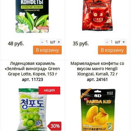
шт
шт
-
+
-
+
48 руб.
35 руб.
В корзину
В корзину
Леденцовая карамель
Мармеладные конфеты со
«Зелёный виноград» Green
вкусом манго Hengli
Grape Lotte, Корея, 153 г
Xiongzai, Китай, 72 г
Акция
арт. 11723
арт. 24161
30%