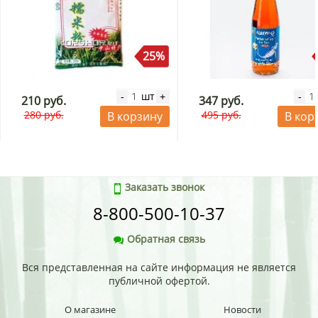
25%
шт
-
+
-
210 руб.
347 руб.
280 руб.
495 руб.
В корзину
В кор
Заказать звонок
8-800-500-10-37
Обратная связь
Вся представленная на сайте информация не является
публичной офертой.
О магазине
Новости