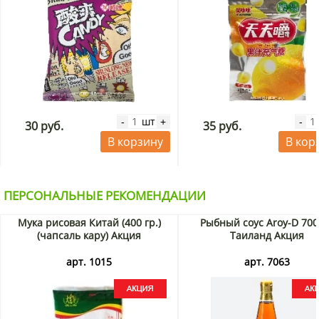
шт
-
+
-
30 руб.
35 руб.
В корзину
В кор
ПЕРСОНАЛЬНЫЕ РЕКОМЕНДАЦИИ
Мука рисовая Китай (400 гр.)
Рыбный соус Aroy-D 700
(чапсаль кару) Акция
Таиланд Акция
арт. 1015
арт. 7063