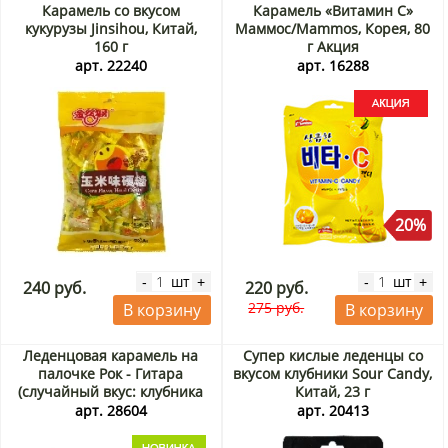
Карамель со вкусом
Карамель «Витамин C»
кукурузы Jinsihou, Китай,
Маммос/Mammos, Корея, 80
160 г
г Акция
арт. 22240
арт. 16288
20%
шт
шт
-
+
-
+
240 руб.
220 руб.
275 руб.
В корзину
В корзину
Леденцовая карамель на
Супер кислые леденцы со
палочке Рок - Гитара
вкусом клубники Sour Candy,
(случайный вкус: клубника
Китай, 23 г
или персик) Весёлые
арт. 28604
арт. 20413
Конфеты / Candy Fun, Китай,
15 г (1 шт)