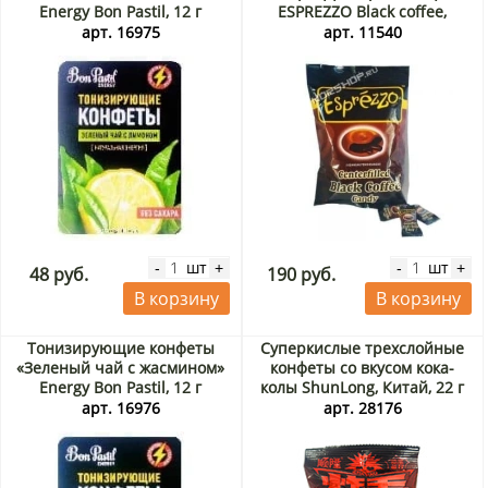
Energy Bon Pastil, 12 г
ESPREZZO Black coffee,
Индонезия 150 г
арт. 16975
арт. 11540
шт
шт
-
+
-
+
48 руб.
190 руб.
В корзину
В корзину
Тонизирующие конфеты
Суперкислые трехслойные
«Зеленый чай с жасмином»
конфеты со вкусом кока-
Energy Bon Pastil, 12 г
колы ShunLong, Китай, 22 г
арт. 16976
арт. 28176