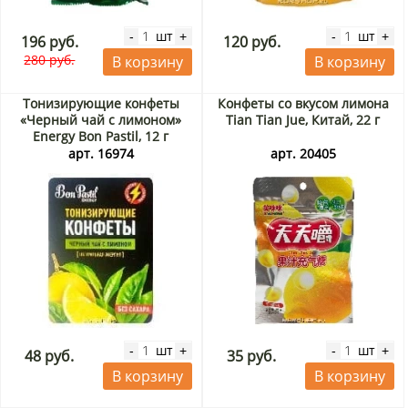
шт
шт
-
+
-
+
196 руб.
120 руб.
280 руб.
В корзину
В корзину
Тонизирующие конфеты
Конфеты со вкусом лимона
«Черный чай с лимоном»
Tian Tian Jue, Китай, 22 г
Energy Bon Pastil, 12 г
арт. 16974
арт. 20405
шт
шт
-
+
-
+
48 руб.
35 руб.
В корзину
В корзину