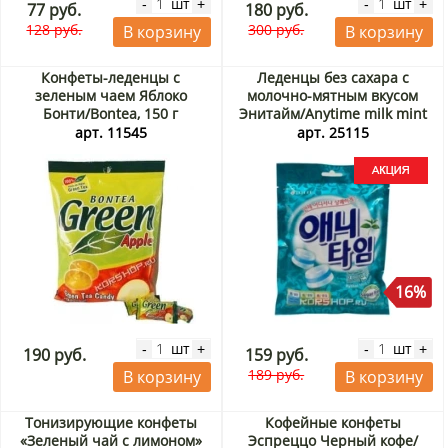
шт
шт
-
+
-
+
77 руб.
180 руб.
128 руб.
300 руб.
В корзину
В корзину
Конфеты-леденцы с
Леденцы без сахара с
зеленым чаем Яблоко
молочно-мятным вкусом
Бонти/Bontea, 150 г
Энитайм/Anytime milk mint
Xylitol Lotte, Корея, 60 г
арт. 11545
арт. 25115
Акция
16%
шт
шт
-
+
-
+
190 руб.
159 руб.
189 руб.
В корзину
В корзину
Тонизирующие конфеты
Кофейные конфеты
«Зеленый чай с лимоном»
Эспреццо Черный кофе/