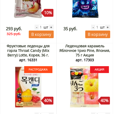
10%
шт
шт
-
+
-
+
293 руб.
35 руб.
325 руб.
В корзину
В корзину
Фруктовые леденцы для
Леденцовая карамель
горла Throat Candy (Mix
Яблочное трио Pine, Япония,
Berry) Lotte, Корея, 36 г.
75 г Акция
Срок до 11.09.2026.
арт. 16331
арт. 17303
Распродажа
40%
40%