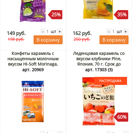
25%
35%
шт
шт
-
+
-
+
149 руб.
162 руб.
198 руб.
250 руб.
В корзину
В корзину
Конфеты карамель с
Леденцовая карамель со
насыщенным молочным
вкусом клубники Pine,
вкусом Hi-Soft Morinaga,
Япония, 70 г. Срок до
Япония, 58,8 г
31.08.2026. Распродажа
арт. 20969
арт. 17303 (3)
60%