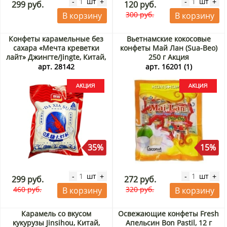
шт
шт
-
+
-
+
299 руб.
120 руб.
300 руб.
В корзину
В корзину
Конфеты карамельные без
Вьетнамские кокосовые
сахара «Мечта креветки
конфеты Май Лан (Sua-Beo)
лайт» Джингте/Jingte, Китай,
250 г Акция
308 г Акция
арт. 28142
арт. 16201 (1)
35%
15%
шт
шт
-
+
-
+
299 руб.
272 руб.
460 руб.
320 руб.
В корзину
В корзину
Карамель со вкусом
Освежающие конфеты Fresh
кукурузы Jinsihou, Китай,
Апельсин Bon Pastil, 12 г