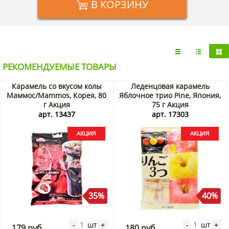
В КОРЗИНУ
РЕКОМЕНДУЕМЫЕ ТОВАРЫ
Карамель со вкусом колы
Леденцовая карамель
Маммос/Mammos, Корея, 80
Яблочное трио Pine, Япония,
г Акция
75 г Акция
арт. 13437
арт. 17303
35%
40%
шт
шт
-
+
-
+
179 руб.
180 руб.