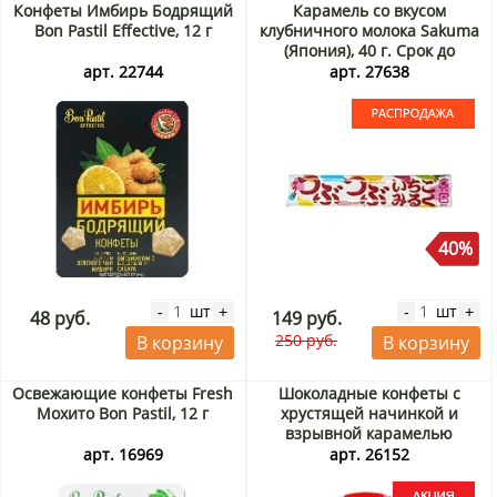
Конфеты Имбирь Бодрящий
Карамель со вкусом
Bon Pastil Effective, 12 г
клубничного молока Sakuma
(Япония), 40 г. Срок до
31.08.2026. Распродажа
арт. 22744
арт. 27638
40%
шт
шт
-
+
-
+
48 руб.
149 руб.
250 руб.
В корзину
В корзину
Освежающие конфеты Fresh
Шоколадные конфеты с
Мохито Bon Pastil, 12 г
хрустящей начинкой и
взрывной карамелью
Аолигей/Aoligei MALLORY,
арт. 16969
арт. 26152
Китай, 108 г Акция