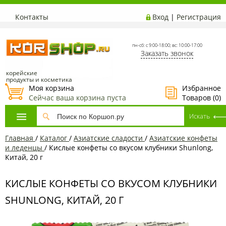
Контакты
Вход
|
Регистрация
пн-сб: с 9:00-18:00; вс: 10:00-17:00
Заказать звонок
корейские
продукты и косметика
Моя корзина
Избранное
Сейчас ваша корзина пуста
Товаров (
0
)
Главная
/
Каталог
/
Азиатcкие сладости
/
Азиатские конфеты
и леденцы
/
Кислые конфеты со вкусом клубники Shunlong,
Китай, 20 г
КИСЛЫЕ КОНФЕТЫ СО ВКУСОМ КЛУБНИКИ
SHUNLONG, КИТАЙ, 20 Г