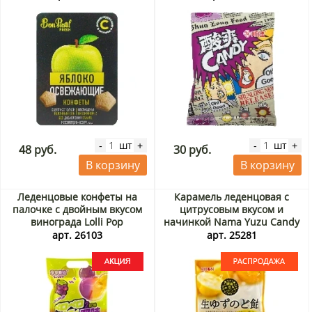
шт
шт
-
+
-
+
48 руб.
30 руб.
В корзину
В корзину
Леденцовые конфеты на
Карамель леденцовая с
палочке с двойным вкусом
цитрусовым вкусом и
винограда Lolli Pop
начинкой Nama Yuzu Candy
Guandong Lefen, Китай, 78 г
Ribon, Япония, 48 г. Срок до
арт. 26103
арт. 25281
Акция
30.09.2026. Распродажа