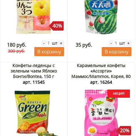
40%
шт
шт
-
+
-
+
180 руб.
35 руб.
300 руб.
В корзину
В корзину
Конфеты-леденцы с
Карамельные конфеты
зеленым чаем Яблоко
«Ассорти»
Бонти/Bontea, 150 г
Маммос/Mammos, Корея, 80
г Акция
арт. 11545
арт. 16264
20%