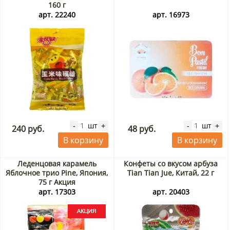
160 г
арт. 22240
арт. 16973
шт
шт
-
+
-
+
240 руб.
48 руб.
В корзину
В корзину
Леденцовая карамель
Конфеты со вкусом арбуза
Яблочное трио Pine, Япония,
Tian Tian Jue, Китай, 22 г
75 г Акция
арт. 17303
арт. 20403