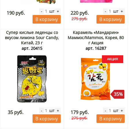
шт
шт
-
+
-
+
190 руб.
220 руб.
275 руб.
В корзину
В корзину
Супер кислые леденцы со
Карамель «Мандарин»
вкусом лимона Sour Candy,
Маммос/Mammos, Корея, 80
Китай, 23 г
г Акция
арт. 20415
арт. 16287
35%
шт
шт
-
+
-
+
35 руб.
179 руб.
275 руб.
В корзину
В корзину