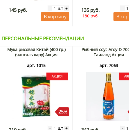
шт
-
+
-
145 руб.
135 руб.
180 руб.
В корзину
В кор
ПЕРСОНАЛЬНЫЕ РЕКОМЕНДАЦИИ
Мука рисовая Китай (400 гр.)
Рыбный соус Aroy-D 700
(чапсаль кару) Акция
Таиланд Акция
арт. 1015
арт. 7063
25%
шт
-
+
-