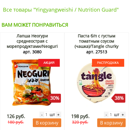
Все товары "Yingyangweishi / Nutrition Guard"
ВАМ МОЖЕТ ПОНРАВИТЬСЯ
Лапша Неогури
Паста б/п с густым
среднеострая с
томатным соусом
морепродуктами/Neoguri
(чашка)/Tangle churky
Seafood Mild (в пачке)
tomato pasta big bowl
арт. 3080
арт. 27513
Nongshim, Корея 120 г
Samyang, Корея, 105 г. Срок
Акция
до 17.09.2026. Распродажа
30%
38%
шт
шт
-
+
-
+
126 руб.
198 руб.
180 руб.
320 руб.
В корзину
В корзину