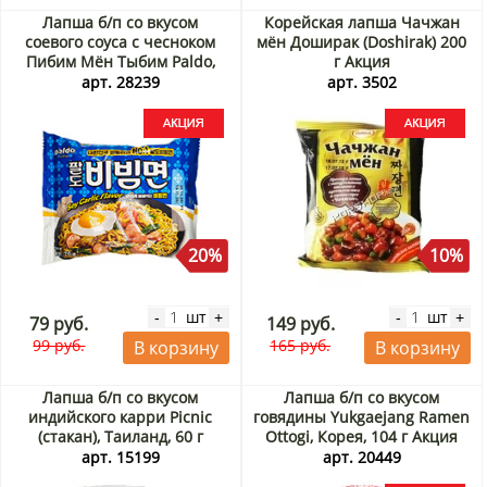
Лапша б/п со вкусом
Корейская лапша Чачжан
соевого соуса с чесноком
мён Доширак (Doshirak) 200
Пибим Мён Тыбим Paldo,
г Акция
Вьетнам, 76 г Акция
арт. 28239
арт. 3502
20%
10%
шт
шт
-
+
-
+
79 руб.
149 руб.
99 руб.
165 руб.
В корзину
В корзину
Лапша б/п со вкусом
Лапша б/п со вкусом
индийского карри Picnic
говядины Yukgaejang Ramen
(стакан), Таиланд, 60 г
Ottogi, Корея, 104 г Акция
арт. 15199
арт. 20449