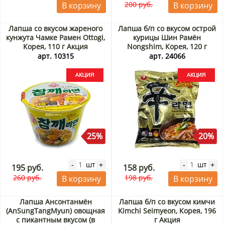
200 руб.
В корзину
В корзину
Лапша со вкусом жареного
Лапша б/п со вкусом острой
кунжута Чамке Рамен Ottogi,
курицы Шин Рамён
Корея, 110 г Акция
Nongshim, Корея, 120 г
Акция
арт. 10315
арт. 24066
25%
20%
шт
шт
-
+
-
+
195 руб.
158 руб.
260 руб.
198 руб.
В корзину
В корзину
Лапша Ансонтанмён
Лапша б/п со вкусом кимчи
(AnSungTangMyun) овощная
Kimchi Seimyeon, Корея, 196
с пикантным вкусом (в
г Акция