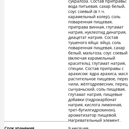
сукралоза. Состав приправы:
вода питьевая, сахар белый,
соус соевый (в т.ч.
карамельный колер), соль
поваренная пищевая,
приправа винная, глутамат
натрия, нуклеотид динатрия,
диацетат натрия. Состав
тушеного яйца: яйцо, соль
поваренная пищевая, сахар
белый, мальтоза, соус соевый
(включая карамельный
краситель), глутамат натрия,
специи. Состав приправы с
арахисом: ядра арахиса, масл
растительное пищевое, пере
чили, жёлтодревесник, перец
сычуаньский, соль пищевая,
глутамат натрия, пищевые
добавки (гидрокарбонат
натрия, кислота лимонная,
трет-бутилгидрохинон),
ароматизатор пищевой.
Нагревательный элемент.
Срок хранения
9 месяцев