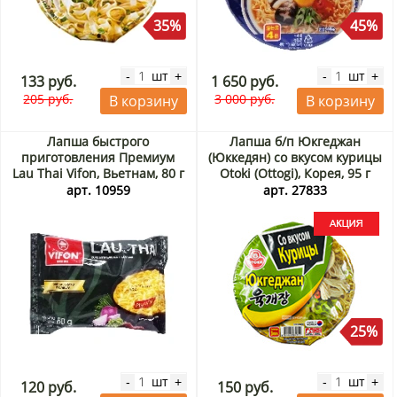
35%
45%
шт
шт
-
+
-
+
133 руб.
1 650 руб.
205 руб.
3 000 руб.
В корзину
В корзину
Лапша быстрого
Лапша б/п Юкгеджан
приготовления Премиум
(Юккедян) со вкусом курицы
Lau Thai Vifon, Вьетнам, 80 г
Otoki (Ottogi), Корея, 95 г
Акция
арт. 10959
арт. 27833
25%
шт
шт
-
+
-
+
120 руб.
150 руб.