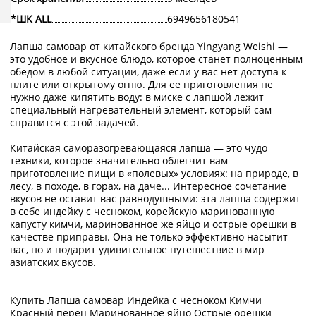
*ШК ALL
6949656180541
Лапша самовар от китайского бренда Yingyang Weishi —
это удобное и вкусное блюдо, которое станет полноценным
обедом в любой ситуации, даже если у вас нет доступа к
плите или открытому огню. Для ее приготовления не
нужно даже кипятить воду: в миске с лапшой лежит
специальный нагревательный элемент, который сам
справится с этой задачей.
Китайская саморазогревающаяся лапша — это чудо
техники, которое значительно облегчит вам
приготовление пищи в «полевых» условиях: на природе, в
лесу, в походе, в горах, на даче... Интересное сочетание
вкусов не оставит вас равнодушными: эта лапша содержит
в себе индейку с чесноком, корейскую маринованную
капусту кимчи, маринованное же яйцо и острые орешки в
качестве приправы. Она не только эффективно насытит
вас, но и подарит удивительное путешествие в мир
азиатских вкусов.
Купить Лапша самовар Индейка с чесноком Кимчи
Красный перец Маринованное яйцо Острые орешки