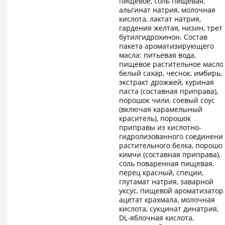
пищевое, соль пищевая,
альгинат натрия, молочная
кислота, лактат натрия,
гардения желтая, низин, трет-
бутилгидрохинон. Состав
пакета ароматизирующего
масла: питьевая вода,
пищевое растительное масло,
белый сахар, чеснок, имбирь,
экстракт дрожжей, куриная
паста (составная приправа),
порошок чили, соевый соус
(включая карамелыный
краситель), порошок
приправы из кислотно-
гидролизованного соединени
растительного белка, порошо
кимчи (составная приправа),
соль поваренная пищевая,
перец красный, специи,
глутамат натрия, заварной
уксус, пищевой ароматизатор,
ацетат крахмала, молочная
кислота, сукцинат динатрия,
DL-яблочная кислота,