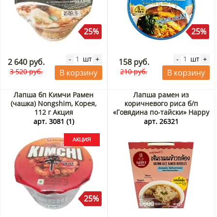
25%
25%
шт
шт
-
+
-
+
2 640 руб.
158 руб.
3 520 руб.
210 руб.
В корзину
В корзину
Лапша бп Кимчи Рамен
Лапша рамен из
(чашка) Nongshim, Корея,
коричневого риса б/п
112 г Акция
«Говядина по-тайски» Happy
Noodle (стакан), Таиланд, 65
арт. 3081 (1)
арт. 26321
г
25%