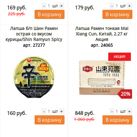
шт
шт
-
+
-
+
169 руб.
179 руб.
225 руб.
В корзину
В корзину
Лапша б/п Шин Рамен
Лапша Рамен тонкая Mai
острая со вкусом
Xiang Cun, Китай, 2.27 кг
курицы/Shin Ramyun Spicy
Акция
Chicken Nongshim, Корея, 68
арт. 27277
арт. 24065
г
20%
шт
шт
-
+
-
+
160 руб.
848 руб.
1 060 руб.
В корзину
В корзину