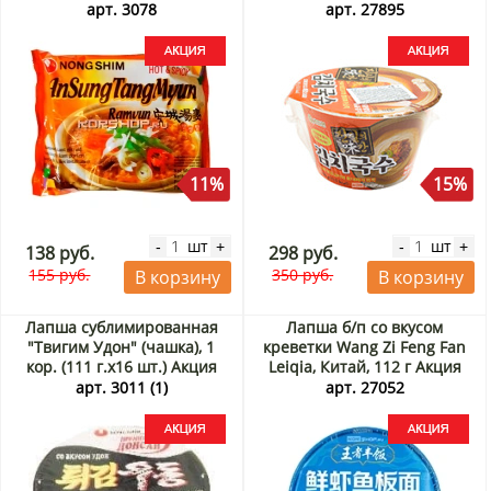
пачке) Nongshim, Корея 125
арт. 3078
арт. 27895
г Акция
11%
15%
шт
шт
-
+
-
+
138 руб.
298 руб.
155 руб.
350 руб.
В корзину
В корзину
Лапша сублимированная
Лапша б/п со вкусом
"Твигим Удон" (чашка), 1
креветки Wang Zi Feng Fan
кор. (111 г.х16 шт.) Акция
Leiqia, Китай, 112 г Акция
арт. 3011 (1)
арт. 27052