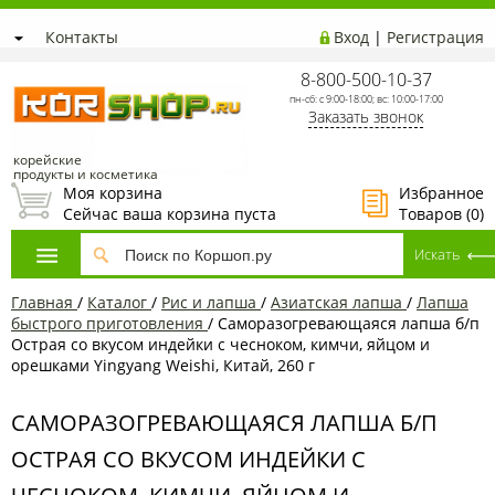
Контакты
Вход
|
Регистрация
8-800-500-10-37
пн-сб: с 9:00-18:00; вс: 10:00-17:00
Заказать звонок
корейские
продукты и косметика
Моя корзина
Избранное
Сейчас ваша корзина пуста
Товаров (
0
)
Главная
/
Каталог
/
Рис и лапша
/
Азиатская лапша
/
Лапша
быстрого приготовления
/
Саморазогревающаяся лапша б/п
Острая со вкусом индейки с чесноком, кимчи, яйцом и
орешками Yingyang Weishi, Китай, 260 г
САМОРАЗОГРЕВАЮЩАЯСЯ ЛАПША Б/П
ОСТРАЯ СО ВКУСОМ ИНДЕЙКИ С