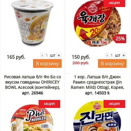
25%
шт
шт
-
+
-
+
165 руб.
150 руб.
200 руб.
В корзину
В корзину
Рисовая лапша б/п Фо Бо со
1 кор. Лапша б/п Джин
вкусом говядины OH!RICEY
Рамен среднеострая (Jin
BOWL Acecook (контейнер),
Ramen Mild) Ottogi, Корея,
Вьетнам, 71 г Акция
110 г х 12 шт. Акция
арт. 26946
арт. 14503 k