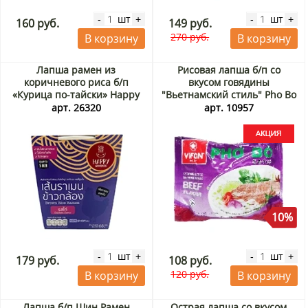
шт
шт
-
+
-
+
160 руб.
149 руб.
270 руб.
В корзину
В корзину
Лапша рамен из
Рисовая лапша б/п со
коричневого риса б/п
вкусом говядины
«Курица по-тайски» Happy
"Вьетнамский стиль" Pho Bo
Noodle (стакан), Таиланд, 65
Vifon, Вьетнам, 60 г Акция
арт. 26320
арт. 10957
г
10%
шт
шт
-
+
-
+
179 руб.
108 руб.
120 руб.
В корзину
В корзину
Лапша б/п Шин Рамен
Острая лапша со вкусом