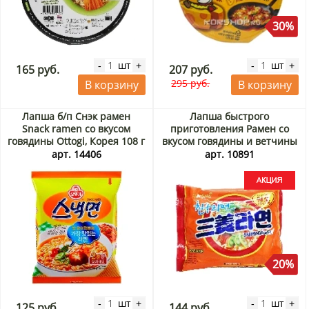
30%
шт
шт
-
+
-
+
165 руб.
207 руб.
295 руб.
В корзину
В корзину
Лапша б/п Снэк рамен
Лапша быстрого
Snack ramen со вкусом
приготовления Рамен со
говядины Ottogi, Корея 108 г
вкусом говядины и ветчины
Samyang, Корея, 120 г Акция
арт. 14406
арт. 10891
20%
шт
шт
-
+
-
+
125 руб.
144 руб.