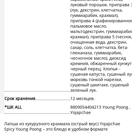
луковый порошок, приправа 3
(лук, декстрин, клетчатка,
гуммиарабик, крахмал),
приправа 4 (рафинированное
пальмовое масло,
мальтодекстрин, гуммиарабик
крахмал), приправа 5 (чеснок,
очищенная вода, декстрин,
сахар, соль, клетчатка, бета-
глюканаза, гуммиарабик,
чесночное масло), диоксид
кремния, обжаренный кунжут,
черный перец; Хлопья -
сушеная капуста, сушеный лук
морковь тонкой нарезки,
сушеный шиитаке, сушеный
зеленый лук.
Срок хранения
12 месяцев.
*ШК ALL
8809054404213 Young Poong ,
Yojapchae
Лапша из кукурузного крахмала (острый вкус) Yojapchae
Spicy Young Poong – это блюдо в удобном формате