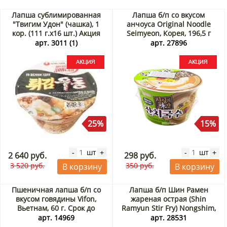
Лапша сублимированная
Лапша б/п со вкусом
"Твигим Удон" (чашка), 1
анчоуса Original Noodle
кор. (111 г.х16 шт.) Акция
Seimyeon, Корея, 196,5 г
Акция
арт. 3011 (1)
арт. 27896
25%
15%
шт
шт
-
+
-
+
2 640 руб.
298 руб.
3 520 руб.
350 руб.
В корзину
В корзину
Пшеничная лапша б/п со
Лапша б/п Шин Рамен
вкусом говядины Vifon,
жареная острая (Shin
Вьетнам, 60 г. Срок до
Ramyun Stir Fry) Nongshim,
29.08.2026. Распродажа
Корея, 105 г Акция
арт. 14969
арт. 28531