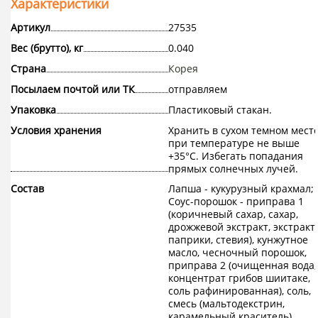
Характеристики
Артикул
27535
Вес (брутто), кг
0.040
Страна
Корея
Посылаем почтой или ТК
отправляем
Упаковка
Пластиковый стакан.
Условия хранения
Хранить в сухом темном мест
при температуре не выше
+35°С. Избегать попадания
прямых солнечных лучей.
Состав
Лапша - кукурузный крахмал;
Соус-порошок - приправа 1
(коричневый сахар, сахар,
дрожжевой экстракт, экстракт
паприки, стевия), кунжутное
масло, чесночный порошок,
приправа 2 (очищенная вода,
концентрат грибов шиитаке,
соль рафинированная), соль,
смесь (мальтодекстрин,
карамельный краситель),