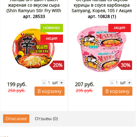
жареная со вкусом сыра
курицы в соусе карбонара
(Shin Ramyun Stir Fry With
Samyang, Корея, 105 г Акция
Cheese) Nongshim, Корея,
арт. 28533
арт. 10828 (1)
105 г Акция
20%
30%
шт
шт
-
+
-
+
199 руб.
207 руб.
250 руб.
295 руб.
В корзину
В корзину
Описание
Отзывы (0)