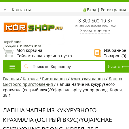
Контакты
Вход
|
Регистрация
8-800-500-10-37
пн-сб: с 9:00-18:00; вс: 10:00-17:00
Заказать звонок
корейские
продукты и косметика
Моя корзина
Избранное
Сейчас ваша корзина пуста
Товаров (
0
)
Главная
/
Каталог
/
Рис и лапша
/
Азиатская лапша
/
Лапша
быстрого приготовления
/
Лапша Чапче из кукурузного
крахмала (острый вкус)/Yojapchae spicy young poong, Корея,
38 г
ЛАПША ЧАПЧЕ ИЗ КУКУРУЗНОГО
КРАХМАЛА (ОСТРЫЙ ВКУС)/YOJAPCHAE