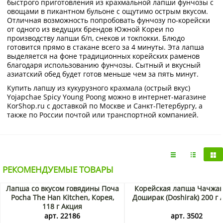
быстрого приготовления из крахмальной лапши фунчозы с
овощами в пикантном бульоне с ощутимо острым вкусом.
Отличная возможность попробовать фунчозу по-корейски
от одного из ведущих брендов Южной Кореи по
производству лапши б/п, снеков и токпокки. Блюдо
готовится прямо в стакане всего за 4 минуты. Эта лапша
выделяется на фоне традиционных корейских раменов
благодаря использованию фунчозы. Сытный и вкусный
азиатский обед будет готов меньше чем за пять минут.
Купить лапшу из кукурузного крахмала (острый вкус)
Yojapchae Spicy Young Poong можно в интернет-магазине
KorShop.ru с доставкой по Москве и Санкт-Петербургу, а
также по России почтой или транспортной компанией.
РЕКОМЕНДУЕМЫЕ ТОВАРЫ
Лапша со вкусом говядины Поча
Корейская лапша Чачжа
Pocha The Han Kitchen, Корея,
Доширак (Doshirak) 200 г 
118 г Акция
арт. 22186
арт. 3502