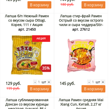
180 руб.
В корзину
В корзину
Лапша б/п Нежный Рамен
Лапша стир-фрай Рамен
со вкусом сыра Ottogi,
Острый со вкусом острого
Корея, 111 г Акция
чили и сыра чеддера/Stir-
fry Cheesy Ramen Spicy Chili
арт. 21450
арт. 27612
& Cheddar Ottogi (Корея),
120 г
35%
шт
шт
-
+
-
+
129 руб.
145 руб.
199 руб.
В корзину
В корзину
Лапша сублимированная
Лапша Рамен средняя Mai
Донсан со вкусом курицы
Xiang Cun, Китай, 2.27 кг
неострая, (чашка), 86 г
Акция