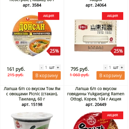
Акция
арт. 3584
арт. 24064
25%
25%
шт
шт
-
+
-
+
161 руб.
795 руб.
215 руб.
1 060 руб.
В корзину
В корзину
Лапша б/п со вкусом Том Ям
Лапша б/п со вкусом
с овощами Picnic (стакан),
говядины Yukgaejang Ramen
Таиланд, 60 г
Ottogi, Корея, 104 г Акция
арт. 15198
арт. 20449