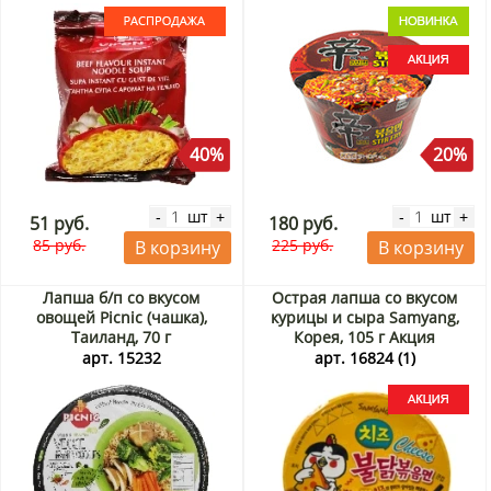
40%
20%
шт
шт
-
+
-
+
51 руб.
180 руб.
85 руб.
225 руб.
В корзину
В корзину
Лапша б/п со вкусом
Острая лапша со вкусом
овощей Picnic (чашка),
курицы и сыра Samyang,
Таиланд, 70 г
Корея, 105 г Акция
арт. 15232
арт. 16824 (1)