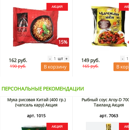
15%
шт
-
+
-
162 руб.
149 руб.
190 руб.
165 руб.
В корзину
В кор
ПЕРСОНАЛЬНЫЕ РЕКОМЕНДАЦИИ
Мука рисовая Китай (400 гр.)
Рыбный соус Aroy-D 700
(чапсаль кару) Акция
Таиланд Акция
арт. 1015
арт. 7063