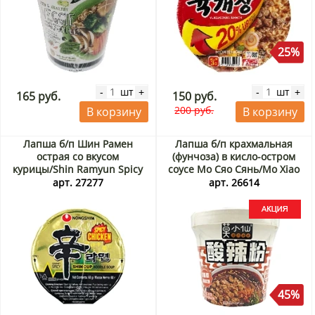
25%
шт
шт
-
+
-
+
165 руб.
150 руб.
200 руб.
В корзину
В корзину
Лапша б/п Шин Рамен
Лапша б/п крахмальная
острая со вкусом
(фунчоза) в кисло-остром
курицы/Shin Ramyun Spicy
соусе Мо Сяо Сянь/Mo Xiao
Chicken Nongshim, Корея, 68
Xian, Китай, 100 г Акция
арт. 27277
арт. 26614
г
45%