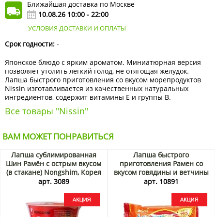
Ближайшая доставка по Москве
10.08.26 10:00 - 22:00
УСЛОВИЯ ДОСТАВКИ И ОПЛАТЫ
Срок годности:
-
Японское блюдо с ярким ароматом. Миниатюрная версия
позволяет утолить легкий голод, не отягощая желудок.
Лапша быстрого приготовления со вкусом морепродуктов
Nissin изготавливается из качественных натуральных
ингредиентов, содержит витамины Е и группы В.
Все товары "Nissin"
ВАМ МОЖЕТ ПОНРАВИТЬСЯ
Лапша сублимированная
Лапша быстрого
Шин Рамён с острым вкусом
приготовления Рамен со
(в стакане) Nongshim, Корея
вкусом говядины и ветчины
68 г Акция
Samyang, Корея, 120 г Акция
арт. 3089
арт. 10891