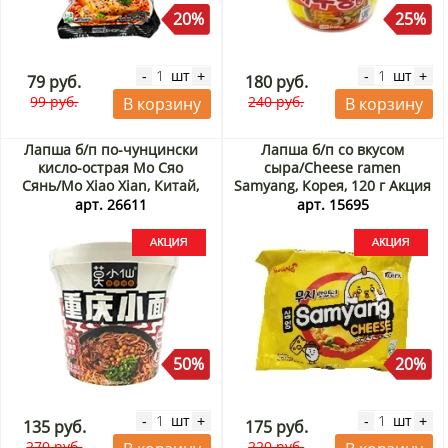
20%
25%
шт
шт
-
+
-
+
79 руб.
180 руб.
99 руб.
240 руб.
В корзину
В корзину
Лапша б/п по-чунцински
Лапша б/п со вкусом
кисло-острая Мо Сяо
сыра/Cheese ramen
Сянь/Mo Xiao Xian, Китай,
Samyang, Корея, 120 г Акция
108 г Акция
арт. 26611
арт. 15695
50%
20%
шт
шт
-
+
-
+
135 руб.
175 руб.
270 руб.
220 руб.