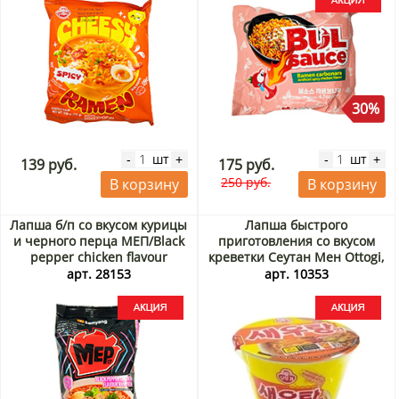
30%
шт
шт
-
+
-
+
139 руб.
175 руб.
250 руб.
В корзину
В корзину
Лапша б/п со вкусом курицы
Лапша быстрого
и черного перца МЕП/Black
приготовления со вкусом
pepper chicken flavour
креветки Сеутан Мен Ottogi,
ramyeon Samyang, Корея, 80
Корея, 110 г Акция
арт. 28153
арт. 10353
г Акция