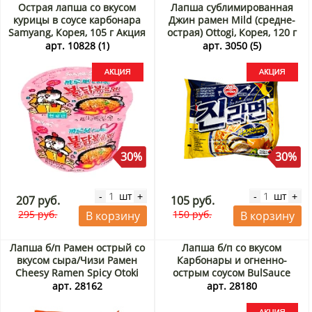
Острая лапша со вкусом
Лапша сублимированная
курицы в соусе карбонара
Джин рамен Mild (средне-
Samyang, Корея, 105 г Акция
острая) Ottogi, Корея, 120 г
Акция
арт. 10828 (1)
арт. 3050 (5)
30%
30%
шт
шт
-
+
-
+
207 руб.
105 руб.
295 руб.
150 руб.
В корзину
В корзину
Лапша б/п Рамен острый со
Лапша б/п со вкусом
вкусом сыра/Чизи Рамен
Карбонары и огненно-
Cheesy Ramen Spicy Otoki
острым соусом BulSauce
(Ottogi), Корея, 111 г
Carbonara Ramen Harim,
арт. 28162
арт. 28180
Корея, 135 г Акция