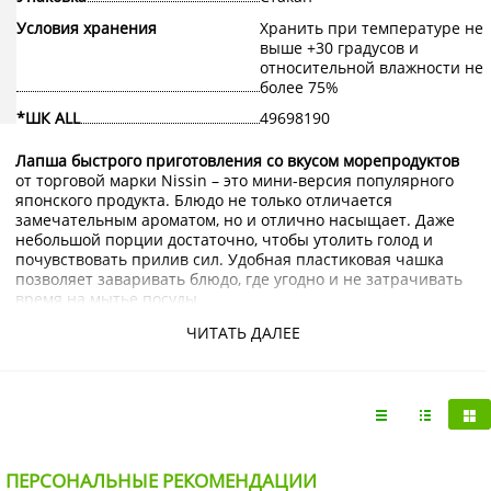
Условия хранения
Хранить при температуре не
выше +30 градусов и
относительной влажности не
более 75%
*ШК ALL
49698190
Лапша быстрого приготовления со вкусом морепродуктов
от торговой марки Nissin – это мини-версия популярного
японского продукта. Блюдо не только отличается
замечательным ароматом, но и отлично насыщает. Даже
небольшой порции достаточно, чтобы утолить голод и
почувствовать прилив сил. Удобная пластиковая чашка
позволяет заваривать блюдо, где угодно и не затрачивать
время на мытье посуды.
Купить лапшу быстрого приготовления со вкусом
ЧИТАТЬ ДАЛЕЕ
морепродуктов Nissin с доставкой на дом по Москве и
Подмосковью можно в интернет-магазине KorShop.ru.
ПЕРСОНАЛЬНЫЕ РЕКОМЕНДАЦИИ