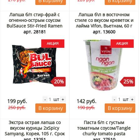
В корзину
В корзину
Лапша б/п стир-фрай с
Лапша б\п в восточном
огненно-острым соусом
стиле со вкусом креветок и
BulSauce Stir-Fried Ramen
лайма Vifon, Вьетнам, 60 г
Harim, Корея, 138 г Акция
Акция
арт. 28181
арт. 13600
20%
25%
шт
шт
-
+
-
+
199 руб.
142 руб.
250 руб.
190 руб.
В корзину
В корзину
Экстра острая лапша со
Паста б/п с густым
вкусом курицы 2хSpicy
томатным соусом/Tangle
Samyang, Корея, 105 г. Срок
churky tomato pasta
до 28.09.2026. Распродажа
Samyang, Корея, 105 г. Срок
арт. 13251
арт. 27510