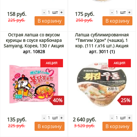
шт
шт
-
+
-
+
158 руб.
175 руб.
225 руб.
250 руб.
В корзину
В корзину
Острая лапша со вкусом
Лапша сублимированная
курицы в соусе карбонара
"Твигим Удон" (чашка), 1
Samyang, Корея, 130 г Акция
кор. (111 г.х16 шт.) Акция
арт. 10828
арт. 3011 (1)
40%
25%
шт
шт
-
+
-
+
135 руб.
2 640 руб.
225 руб.
3 520 руб.
В корзину
В корзину