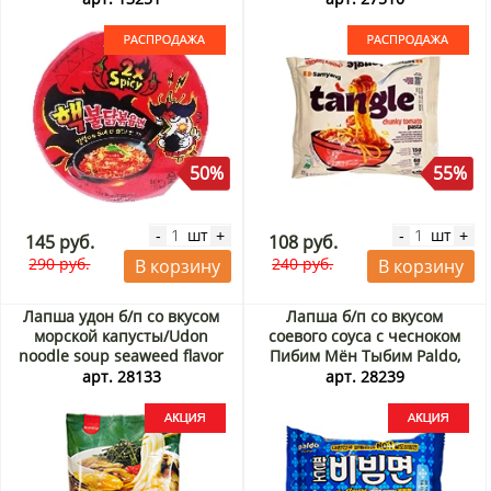
до 17.09.2026. Распродажа
50%
55%
шт
шт
-
+
-
+
145 руб.
108 руб.
290 руб.
240 руб.
В корзину
В корзину
Лапша удон б/п со вкусом
Лапша б/п со вкусом
морской капусты/Udon
соевого соуса с чесноком
noodle soup seaweed flavor
Пибим Мён Тыбим Paldo,
hi-myun Самлип/Samlip,
Вьетнам, 76 г Акция
арт. 28133
арт. 28239
Корея, 227 г Акция