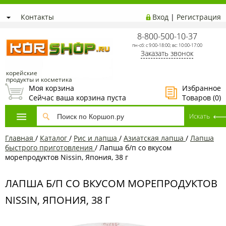
Контакты
Вход
|
Регистрация
8-800-500-10-37
пн-сб: с 9:00-18:00; вс: 10:00-17:00
Заказать звонок
корейские
продукты и косметика
Моя корзина
Избранное
Сейчас ваша корзина пуста
Товаров (
0
)
Главная
/
Каталог
/
Рис и лапша
/
Азиатская лапша
/
Лапша
быстрого приготовления
/
Лапша б/п со вкусом
морепродуктов Nissin, Япония, 38 г
ЛАПША Б/П СО ВКУСОМ МОРЕПРОДУКТОВ
NISSIN, ЯПОНИЯ, 38 Г