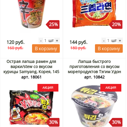
25%
20%
шт
шт
-
+
-
+
120 руб.
144 руб.
160 руб.
180 руб.
В корзину
В корзину
Острая лапша рамен для
Лапша быстрого
варки/stew со вкусом
приготовления со вкусом
курицы Samyang, Корея, 145
морепродуктов Тэгим Удон
г Акция
Ottogi, Корея, 110 г Акция
арт. 18061
арт. 10842
30%
30%