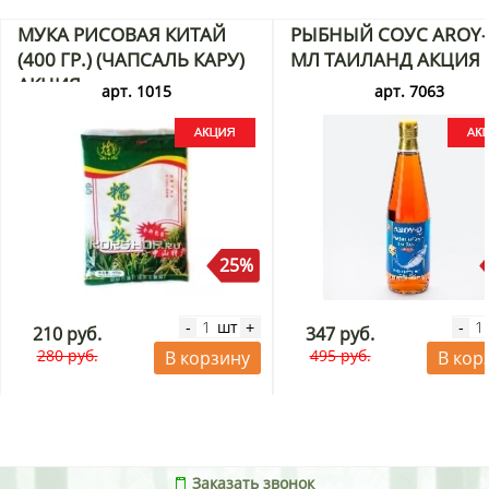
МУКА РИСОВАЯ КИТАЙ
РЫБНЫЙ СОУС AROY-
(400 ГР.) (ЧАПСАЛЬ КАРУ)
МЛ ТАИЛАНД АКЦИЯ
АКЦИЯ
арт. 1015
арт. 7063
25%
шт
-
+
-
210 руб.
347 руб.
280 руб.
495 руб.
В корзину
В кор
Заказать звонок