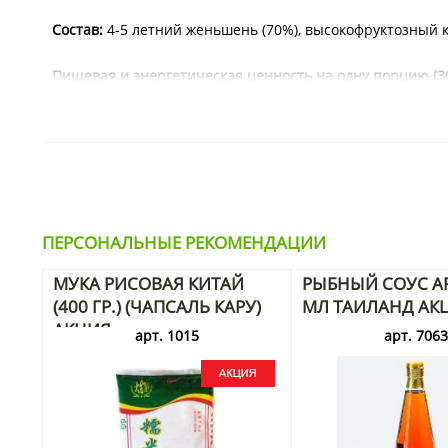
Состав:
4-5 летний женьшень (70%), высокофруктозный к
Пищевая и энергетическая ценность на одну порцию (30
Тэги:
красный корейский женьшень, корейские товары, ж
сладости.
ПЕРСОНАЛЬНЫЕ РЕКОМЕНДАЦИИ
МУКА РИСОВАЯ КИТАЙ
РЫБНЫЙ СОУС AR
(400 ГР.) (ЧАПСАЛЬ КАРУ)
МЛ ТАИЛАНД АК
АКЦИЯ
арт. 1015
арт. 706