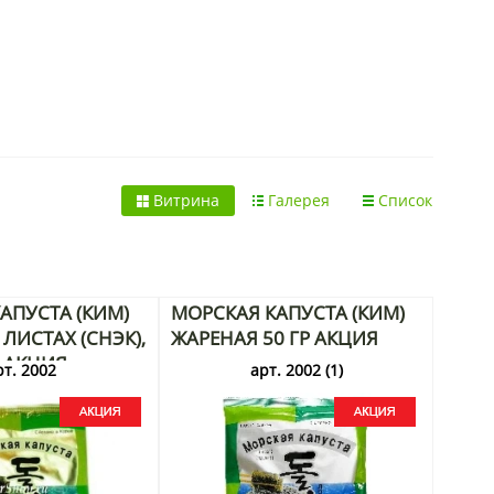
 корень женьшеня, продукты из Кореи. Корейские
Витрина
Галерея
Список
АПУСТА (КИМ)
МОРСКАЯ КАПУСТА (КИМ)
ЛИСТАХ (СНЭК),
ЖАРЕНАЯ 50 ГР АКЦИЯ
Г АКЦИЯ
рт. 2002
арт. 2002 (1)