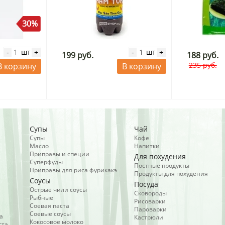
30%
шт
шт
-
+
-
+
199 руб.
188 руб.
235 руб.
В корзину
В корзину
Супы
Чай
Супы
Кофе
Масло
Напитки
Приправы и специи
Для похудения
Суперфуды
Постные продукты
Приправы для риса фурикакэ
Продукты для похудения
Соусы
Посуда
Острые чили соусы
Сковороды
Рыбные
Рисоварки
Соевая паста
Пароварки
Соевые соусы
а
Кастрюли
Кокосовое молоко
ста