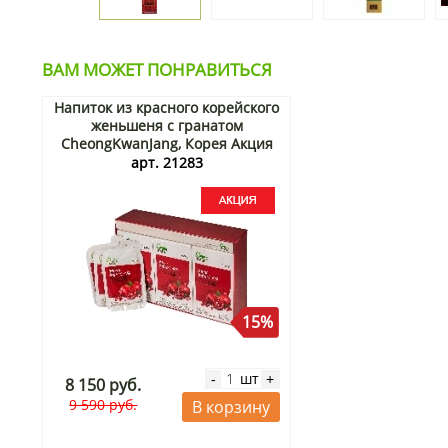
ВАМ МОЖЕТ ПОНРАВИТЬСЯ
Напиток из красного корейского
женьшеня с гранатом
CheongKwanJang, Корея Акция
арт. 21283
15%
шт
-
+
8 150 руб.
9 590 руб.
В корзину