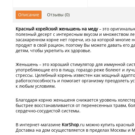
Описание
Отзывы (0)
Красный корейский женьшень на меду
– это оригиналь
полезный десерт с интересным вкусом и множеством ле
засахаренном корне нет горечи, из-за которой многие 
продукт в свой рацион, поэтому Вы можете давать его 
детям, чтобы укрепить их здоровье.
Женьшень – это хороший стимулятор для иммунной сист
употребляющие его в пищу, гораздо реже болеют и лу
стрессы. Целебный корень известен как мощный адапто
работоспособность и помогает организму преодолеть ус
к любым условиям.
Благодаря корню женьшеня снижается уровень холестер
быстрее восстанавливается от перенесенных травм, бо
сердечно-сосудистой системы.
В интернет-магазине
KorShop
.ru можно купить красный
Доставка на дом осуществляется в пределах Москвы и М