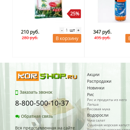
25%
шт
-
+
210 руб.
347 руб.
280 руб.
495 руб.
В корзину
Акции
Распродажи
Новинки
Заказать звонок
Рис
Рис и продукты из него
8-800-500-10-37
Лапша
Рисовая мука
Водоросли
Обратная связь
Чука салат
Сушеная морская капуст
Вся представленная на сайте
Хрустящая морская капу