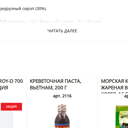
укурузный сироп (30%).
 г):
углеводы – 24 г, белки – 0 г, жиры – 0 г, 100 ккал.
ЧИТАТЬ ДАЛЕЕ
еньшень на меду, корейские продукты, сладости с женьшенем,
OY-D 700
КРЕВЕТОЧНАЯ ПАСТА,
МОРСКАЯ К
ЦИЯ
ВЬЕТНАМ, 200 Г
ЖАРЕНАЯ В 
КОРЕЯ, 16 
3
арт. 2116
а