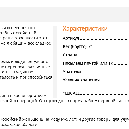
Характеристики
ный и невероятно
чебных свойств. В
не решаются ввести этот
Артикул
даже любящим всё сладкое
Вес (брутто), кг
Страна
емы, и люди, регулярно
Посылаем почтой или ТК
чше переносят различные
Упаковка
ген. Он улучшает
талость и приспособиться
Условия хранения
*ШК ALL
ина в крови, организм
лезней и операций. Он приводит в норму работу нервной систе
 корейский женьшень на меду (4-5 лет) и другие товары для у
осковской области.