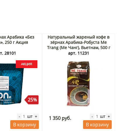
нах Арабика «Без
Натуральный жареный кофе в
», 250 г Акция
зёрнах Арабика-Робуста Me
Trang (Ме Чанг), Вьетнам, 500 г
т. 28101
арт. 11231
25%
шт
шт
-
+
-
+
1 350 руб.
В корзину
В корзину