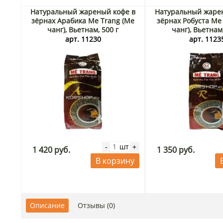
Натуральный жареный кофе в
Натуральный жаре
зёрнах Арабика Me Trang (Ме
зёрнах Робуста Me
чанг), Вьетнам, 500 г
чанг), Вьетнам,
арт. 11230
арт. 1123
шт
-
+
1 420 руб.
1 350 руб.
В корзину
Описание
Отзывы (0)