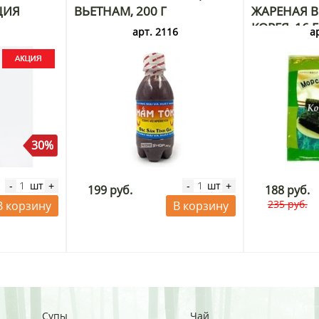
ЦИЯ
ВЬЕТНАМ, 200 Г
ЖАРЕНАЯ В 
КОРЕЯ, 16 
3
арт. 2116
а
30%
шт
шт
-
+
-
+
199 руб.
188 руб.
235 руб.
В корзину
В корзину
Супы
Чай