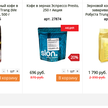
ный кофе в
Кофе в зернах Эспрессо Presto,
Зерновой ко
 Trang (Ме
250 г Акция
заварива
 500 г
Робуста Trun
к
5
арт. 27874
ар
20%
шт
шт
-
+
-
+
696 руб.
1 790 руб.
870 руб.
2 390 руб.
В корзину
В корзину