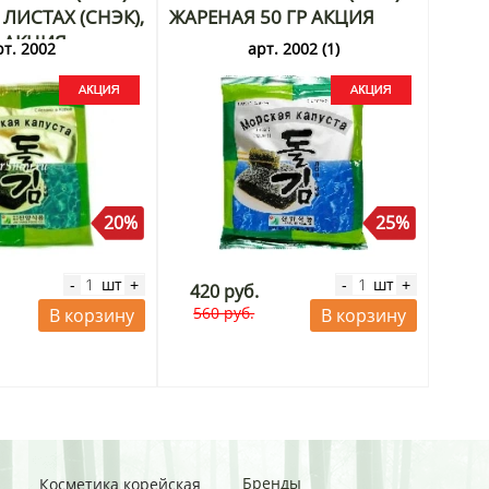
ЛИСТАХ (СНЭК),
ЖАРЕНАЯ 50 ГР АКЦИЯ
Г АКЦИЯ
рт. 2002
арт. 2002 (1)
20%
25%
шт
шт
-
+
-
+
420 руб.
560 руб.
В корзину
В корзину
Бренды
Косметика корейская