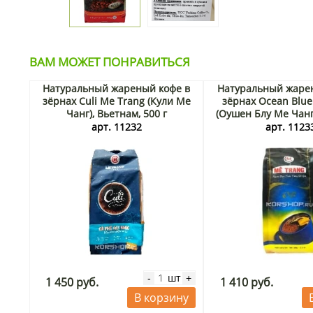
ВАМ МОЖЕТ ПОНРАВИТЬСЯ
Натуральный жареный кофе в
Натуральный жаре
зёрнах Culi Me Trang (Кули Ме
зёрнах Ocean Blue
Чанг), Вьетнам, 500 г
(Оушен Блу Ме Чанг
500 г
арт. 11232
арт. 1123
шт
-
+
1 450 руб.
1 410 руб.
В корзину