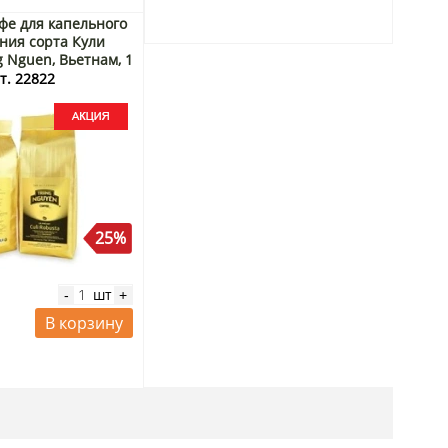
фе для капельного
ния сорта Кули
g Nguen, Вьетнам, 1
г Акция
т. 22822
25%
шт
-
+
В корзину