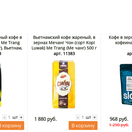
ный кофе в
Вьетнамский кофе жареный, в
Кофе в зер
 Me Trang
зернах Мечанг Чон (сорт Kopi
кофеина
), Вьетнам,
Luwak) Me Trang (Ме чанг) 500 г
3
арт. 11383
ар
шт
шт
-
+
-
+
1 880 руб.
968 руб.
1 290 руб.
В корзину
В корзину