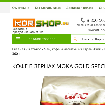
О магазине
Как сделать заказ
Доставка и оплата
Ски
8-800-50
пн-сб: с 9:00-18:00; в
корейские
Заказать з
продукты и косметика
Каталог товаров
Главная
/
Каталог
/
Чай, кофе и напитки из стран Азии
/
360 г
КОФЕ В ЗЕРНАХ МОКА GOLD SPECI