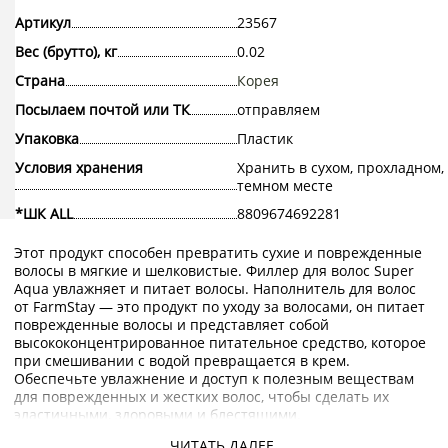
Артикул
23567
Вес (брутто), кг
0.02
Страна
Корея
Посылаем почтой или ТК
отправляем
Упаковка
Пластик
Условия хранения
Хранить в сухом, прохладном,
темном месте
*ШК ALL
8809674692281
Этот продукт способен превратить сухие и поврежденные
волосы в мягкие и шелковистые. Филлер для волос Super
Aqua увлажняет и питает волосы. Наполнитель для волос
от FarmStay — это продукт по уходу за волосами, он питает
поврежденные волосы и представляет собой
высококонцентрированное питательное средство, которое
при смешивании с водой превращается в крем.
Обеспечьте увлажнение и доступ к полезным веществам
для поврежденных и жестких волос, чтобы сделать их
эластичными, здоровыми и блестящими.
ЧИТАТЬ ДАЛЕЕ