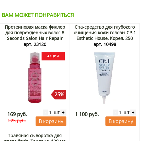
ВАМ МОЖЕТ ПОНРАВИТЬСЯ
Протеиновая маска филлер
Спа-средство для глубокого
для поврежденных волос 8
очищения кожи головы CP-1
Seconds Salon Hair Repair
Esthetic House, Корея, 250
Ampoule Масил/Masil,
мл
арт. 23120
арт. 10498
Корея, 15 мл Акция
25%
шт
шт
-
+
-
+
169 руб.
1 100 руб.
225 руб.
В корзину
В корзину
Травяная сыворотка для