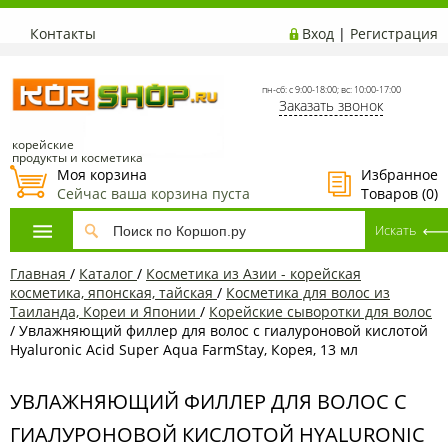
Контакты
Вход
|
Регистрация
пн-сб: с 9:00-18:00; вс: 10:00-17:00
Заказать звонок
корейские
продукты и косметика
Моя корзина
Избранное
Сейчас ваша корзина пуста
Товаров (
0
)
Главная
/
Каталог
/
Косметика из Азии - корейская
косметика, японская, тайская
/
Косметика для волос из
Таиланда, Кореи и Японии
/
Корейские сыворотки для волос
/
Увлажняющий филлер для волос с гиалуроновой кислотой
Hyaluronic Acid Super Aqua FarmStay, Корея, 13 мл
УВЛАЖНЯЮЩИЙ ФИЛЛЕР ДЛЯ ВОЛОС С
ГИАЛУРОНОВОЙ КИСЛОТОЙ HYALURONIC