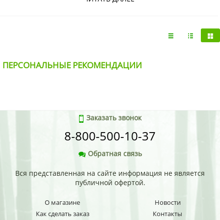
Купить Увлажняющий филлер для волос с гиалуроновой
кислотой Hyaluronic Acid Super Aqua FarmStay можно в
интернет-магазине KorShop.ru с доставкой по Москве и
Санкт-Петербургу, а также по России почтой или
транспортной компанией.
ПЕРСОНАЛЬНЫЕ РЕКОМЕНДАЦИИ
Заказать звонок
8-800-500-10-37
Обратная связь
Вся представленная на сайте информация не является
публичной офертой.
О магазине
Новости
Как сделать заказ
Контакты