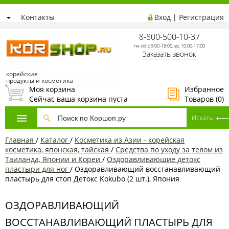
Контакты
Вход
|
Регистрация
8-800-500-10-37
пн-сб: с 9:00-18:00; вс: 10:00-17:00
Заказать звонок
корейские
продукты и косметика
Моя корзина
Избранное
Сейчас ваша корзина пуста
Товаров (
0
)
Главная
/
Каталог
/
Косметика из Азии - корейская
косметика, японская, тайская
/
Средства по уходу за телом из
Таиланда, Японии и Кореи
/
Оздоравливающие детокс
пластыри для ног
/
Оздоравливающий восстанавливающий
пластырь для стоп Детокс Kokubo (2 шт.), Япония
ОЗДОРАВЛИВАЮЩИЙ
ВОССТАНАВЛИВАЮЩИЙ ПЛАСТЫРЬ ДЛЯ