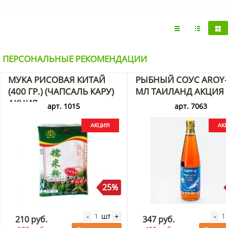
для стоп «Детокс» Kokubo с доставкой на дом по Москве и
области можно в интернет-магазине KorShop.ru.
ПЕРСОНАЛЬНЫЕ РЕКОМЕНДАЦИИ
МУКА РИСОВАЯ КИТАЙ
РЫБНЫЙ СОУС AROY-
(400 ГР.) (ЧАПСАЛЬ КАРУ)
МЛ ТАИЛАНД АКЦИЯ
АКЦИЯ
арт. 1015
арт. 7063
25%
шт
-
+
-
210 руб.
347 руб.