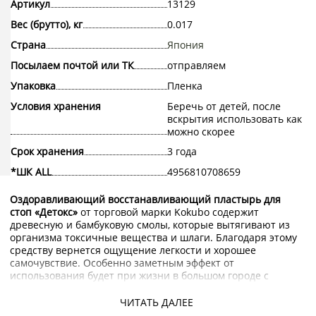
Артикул
13129
Вес (брутто), кг
0.017
Страна
Япония
Посылаем почтой или ТК
отправляем
Упаковка
Пленка
Условия хранения
Беречь от детей, после
вскрытия использовать как
можно скорее
Срок хранения
3 года
*ШК ALL
4956810708659
Оздоравливающий восстанавливающий пластырь для
стоп «Детокс»
от торговой марки Kokubo содержит
древесную и бамбуковую смолы, которые вытягивают из
организма токсичные вещества и шлаги. Благодаря этому
средству вернется ощущение легкости и хорошее
самочувствие. Особенно заметным эффект от
использования будет при жизни в большом городе с
неблагоприятной экологической обстановкой.
ЧИТАТЬ ДАЛЕЕ
Купить оздоравливающий восстанавливающий пластырь