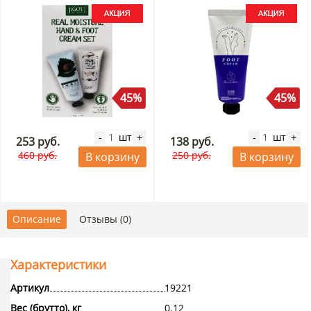
45%
45%
шт
шт
-
+
-
+
253 руб.
138 руб.
460 руб.
250 руб.
В корзину
В корзину
Описание
Отзывы (0)
Характеристики
Артикул
19221
Вес (брутто), кг
0.12