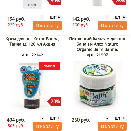
30%
25%
шт
шт
-
+
-
+
154 руб.
142 руб.
220 руб.
190 руб.
В корзину
В корзину
Крем для ног Кокос Banna,
Питающий бальзам для ног
Таиланд, 120 мл Акция
Банан и Алоэ Nature
Organic Balm Banna,
Таиланд, 25 г
арт. 22142
арт. 21997
20%
шт
шт
-
+
-
+
404 руб.
260 руб.
505 руб.
В корзину
В корзину