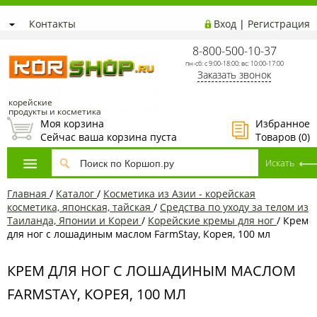
Контакты
Вход
|
Регистрация
8-800-500-10-37
пн-сб: с 9:00-18:00; вс: 10:00-17:00
Заказать звонок
корейские
продукты и косметика
Моя корзина
Избранное
Сейчас ваша корзина пуста
Товаров (
0
)
Главная
/
Каталог
/
Косметика из Азии - корейская
косметика, японская, тайская
/
Средства по уходу за телом из
Таиланда, Японии и Кореи
/
Корейские кремы для ног
/
Крем
для ног с лошадиным маслом FarmStay, Корея, 100 мл
КРЕМ ДЛЯ НОГ С ЛОШАДИНЫМ МАСЛОМ
FARMSTAY, КОРЕЯ, 100 МЛ