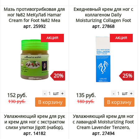
Мазь противогрибковая для
Ежедневный крем для ног с
ног №82 МеКуЛаб Hamar
коллагеном Daily
Cream for Foot №82 Mea
Moisturizing Collagen Foot
Kulub Novolife, Таиланд, 5 г
Cream Lebelage, Корея, 100
арт. 25992
арт. 27868
Акция
мл Акция
20%
25%
шт
шт
-
+
-
+
152 руб.
135 руб.
190 руб.
180 руб.
В корзину
В корзину
Увлажняющий крем для рук
Увлажняющий крем для ног
и крем для ног с экстрактом
с лавандой Moisturizing Foot
слизи улитки Jigott (набор),
Cream Lavender Tenzero,
Корея Акция
Корея, 100 г Акция
арт. 14182
арт. 27494