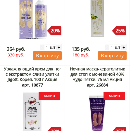
20%
25%
шт
шт
-
+
-
+
264 руб.
135 руб.
330 руб.
180 руб.
В корзину
В корзину
Увлажняющий крем для ног
Ночная маска-кератолитик
с экстрактом слизи улитки
для стоп с мочевиной 40%
Jigott, Корея, 100 г Акция
Чудо Пятки, 75 мл Акция
арт. 10877
арт. 26684