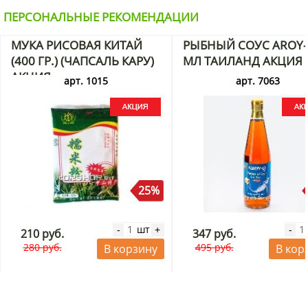
ПЕРСОНАЛЬНЫЕ РЕКОМЕНДАЦИИ
МУКА РИСОВАЯ КИТАЙ
РЫБНЫЙ СОУС AROY-
(400 ГР.) (ЧАПСАЛЬ КАРУ)
МЛ ТАИЛАНД АКЦИЯ
АКЦИЯ
арт. 1015
арт. 7063
25%
шт
-
+
-
210 руб.
347 руб.
280 руб.
495 руб.
В корзину
В кор