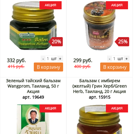
20%
25%
шт
шт
-
+
-
+
332 руб.
299 руб.
415 руб.
400 руб.
В корзину
В корзину
Зеленый тайский бальзам
Бальзам с имбирем
Wangprom, Таиланд, 50 г
(желтый) Грин Херб/Green
Акция
Herb, Таиланд, 20 г Акция
арт. 19649
арт. 15915