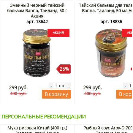
Змеиный черный тайский
Тайский бальзам для тела 
бальзам Banna, Таиланд, 50 г
Banna, Таиланд, 50 мл А
Акция
арт. 18642
арт. 18836
25%
шт
-
+
-
299 руб.
299 руб.
400 руб.
400 руб.
В корзину
В кор
ПЕРСОНАЛЬНЫЕ РЕКОМЕНДАЦИИ
Мука рисовая Китай (400 гр.)
Рыбный соус Aroy-D 700