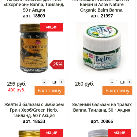
«Скорпион» Banna, Таиланд,
Банан и Алоэ Nature
50 г Акция
Organic Balm Banna,
Таиланд, 25 г
арт. 18809
арт. 21997
25%
шт
шт
-
+
-
+
299 руб.
260 руб.
400 руб.
В корзину
В корзину
Желтый бальзам с имбирем
Зеленый бальзам на травах
Грин Херб/Green Herb,
Banna, Таиланд, 50 г Акция
Таиланд, 50 г Акция
арт. 18633
арт. 20866