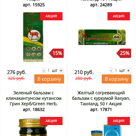
арт. 15925
арт. 24289
15%
25%
шт
шт
-
+
-
+
276 руб.
210 руб.
325 руб.
280 руб.
В корзину
В корзину
Зеленый бальзам с
Желтый согревающий
клинакантунсом нутансом
бальзам с куркумой Rasyan,
Грин Херб/Green Herb,
Таиланд, 50 г Акция
Таиланд, 50 г Акция
арт. 18632
арт. 17871