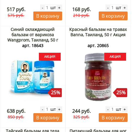
шт
шт
-
+
-
+
517 руб.
168 руб.
575 руб.
210 руб.
В корзину
В корзину
Синий охлаждающий
Красный бальзам на травах
бальзам от варикоза
Banna, Таиланд, 50 г Акция
Wangprom, Таиланд, 50 г
Акция
арт. 18643
арт. 20865
25%
25%
шт
шт
-
+
-
+
638 руб.
244 руб.
850 руб.
325 руб.
В корзину
В корзину
Тайский бальзам для тела
Питающий бальзам для ног