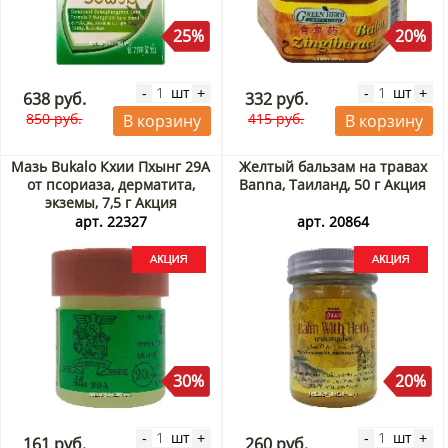
25%
20%
шт
шт
-
+
-
+
638 руб.
332 руб.
850 руб.
415 руб.
В корзину
В корзину
Мазь Bukalo Кхии Пхынг 29А
Желтый бальзам на травах
от псориаза, дерматита,
Banna, Таиланд, 50 г Акция
экземы, 7,5 г Акция
арт. 22327
арт. 20864
30%
20%
шт
шт
-
+
-
+
161 руб.
260 руб.