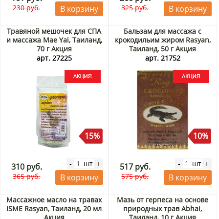
230 руб.
325 руб.
В корзину
В корзину
Травяной мешочек для СПА
Бальзам для массажа с
и массажа Mae Yai, Таиланд,
крокодильим жиром Rasyan,
70 г Акция
Таиланд, 50 г Акция
арт. 27225
арт. 21752
15%
10%
шт
шт
-
+
-
+
310 руб.
517 руб.
365 руб.
575 руб.
В корзину
В корзину
Массажное масло на травах
Мазь от герпеса на основе
ISME Rasyan, Таиланд, 20 мл
природных трав Abhai,
Акция
Таиланд, 10 г Акция