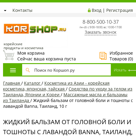
Контакты
Вход
|
Регистрация
8-800-500-10-37
пн-сб: с 9:00-18:00; вс: 10:00-17:00
Заказать звонок
корейские
продукты и косметика
Моя корзина
Избранное
Сейчас ваша корзина пуста
Товаров (
0
)
Главная
/
Каталог
/
Косметика из Азии - корейская
косметика, японская, тайская
/
Средства по уходу за телом из
Таиланда, Японии и Кореи
/
Массажные масла и бальзамы
из Таиланда
/
Жидкий бальзам от головной боли и тошноты с
лавандой Banna, Таиланд, 10 г
ЖИДКИЙ БАЛЬЗАМ ОТ ГОЛОВНОЙ БОЛИ И
ТОШНОТЫ С ЛАВАНДОЙ BANNA, ТАИЛАНД,