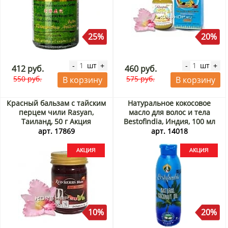
25%
20%
шт
шт
-
+
-
+
412 руб.
460 руб.
550 руб.
575 руб.
В корзину
В корзину
Красный бальзам с тайским
Натуральное кокосовое
перцем чили Rasyan,
масло для волос и тела
Таиланд, 50 г Акция
Bestofindia, Индия, 100 мл
Акция
арт. 17869
арт. 14018
10%
20%