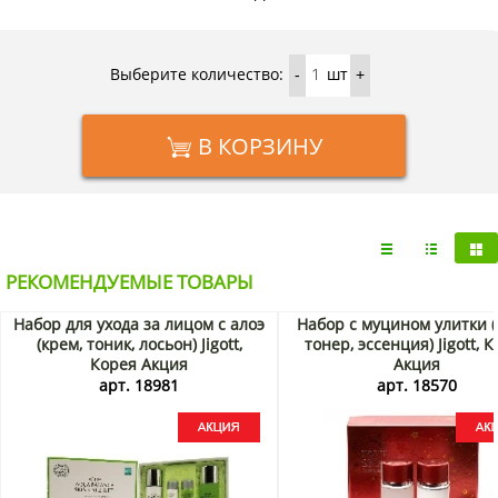
полностью впитается, нанести на кожу следующий этап
ухода.
Купить тонер для лица с коллагеном Jigott онлайн с
Выберите количество:
шт
-
+
доставкой в любой город России можно в нашем интернет-
магазине Коршоп.
В КОРЗИНУ
РЕКОМЕНДУЕМЫЕ ТОВАРЫ
Набор для ухода за лицом с алоэ
Набор с муцином улитки (
(крем, тоник, лосьон) Jigott,
тонер, эссенция) Jigott, 
Корея Акция
Акция
арт. 18981
арт. 18570