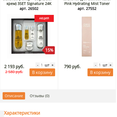
крем) 3SET Signature 24K
Pink Hydrating Mist Toner
Gold Essential Skin Care
Menomoso, Корея, 100 мл
арт. 26502
арт. 27552
Jigott, Корея Акция
15%
шт
шт
-
+
-
+
2 193 руб.
790 руб.
2 580 руб.
В корзину
В корзину
Описание
Отзывы (0)
Характеристики