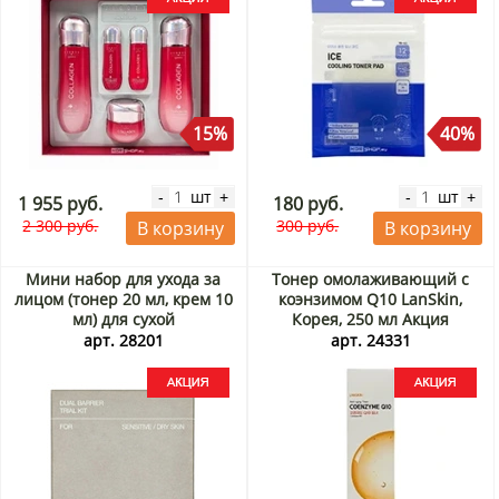
15%
40%
шт
шт
-
+
-
+
1 955 руб.
180 руб.
2 300 руб.
300 руб.
В корзину
В корзину
Мини набор для ухода за
Тонер омолаживающий с
лицом (тонер 20 мл, крем 10
коэнзимом Q10 LanSkin,
мл) для сухой
Корея, 250 мл Акция
чувствительной кожи Dual
арт. 28201
арт. 24331
Barrier Trial Kit Celimax,
Корея Акция