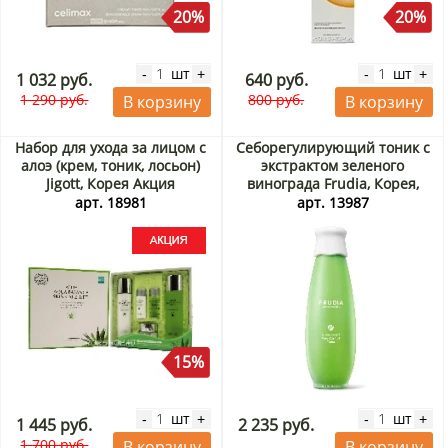
20%
20%
шт
шт
-
+
-
+
1 032 руб.
640 руб.
1 290 руб.
800 руб.
В корзину
В корзину
Набор для ухода за лицом с
Себорегулирующий тоник с
алоэ (крем, тоник, лосьон)
экстрактом зеленого
Jigott, Корея Акция
винограда Frudia, Корея,
195 мл
арт. 18981
арт. 13987
15%
шт
шт
-
+
-
+
1 445 руб.
2 235 руб.
1 700 руб.
В корзину
В корзину