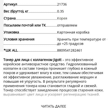
Артикул
21736
Вес (брутто), кг
0.35
Страна
Корея
Посылаем почтой или ТК
отправляем
Упаковка
Картонная коробка
Условия хранения
Хранить при температуре от 
до +25 градусов
*ШК ALL
8809541282461
Тонер для лица с коллагеном Jigott
– это эффективное
корейское антивозрастное средство. Гидролизованный
коллаген в составе тонера проникает глубоко в кожный
покров и удерживает влагу в коже, тем самым обеспечивая
её эффективное увлажнение, разглаживание морщин и
повышая её упругость. В результате регулярного
применения тонера кожа становится гладкой и свежей.
Тонер способствует замедлению процессов старения кожи,
выравнивает цвет лица и ускоряет регенерацию тканей.
Как применять: нанести немного тонера на ватный диск и
массажными движениями протереть лицо. Когда тонер
ЧИТАТЬ ДАЛЕЕ