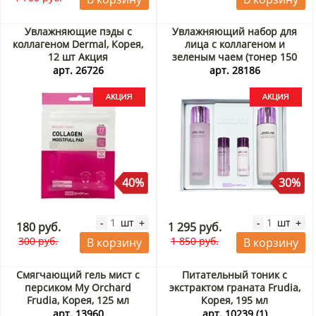
Увлажняющие пэды с
Увлажняющий набор для
коллагеном Dermal, Корея,
лица с коллагеном и
12 шт Акция
зеленым чаем (тонер 150
мл, тонер 30 мл, лосьон 150
арт. 26726
арт. 28186
мл, лосьон 30 мл) Collagen +
Green Tea Moisture 2SET
Lebelage, Корея Акция
40%
30%
шт
шт
-
+
-
+
180 руб.
1 295 руб.
300 руб.
1 850 руб.
В корзину
В корзину
Смягчающий гель мист с
Питательный тоник с
персиком My Orchard
экстрактом граната Frudia,
Frudia, Корея, 125 мл
Корея, 195 мл
арт. 13960
арт. 10239 (1)