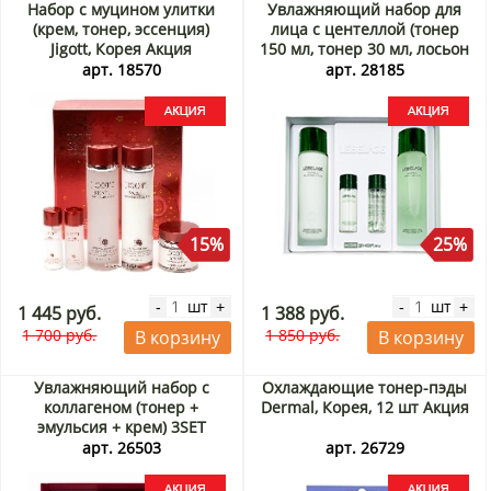
Набор с муцином улитки
Увлажняющий набор для
(крем, тонер, эссенция)
лица с центеллой (тонер
Jigott, Корея Акция
150 мл, тонер 30 мл, лосьон
150 мл, лосьон 30 мл)
арт. 18570
арт. 28185
Centella Moisture 2SET
Lebelage, Корея Акция
15%
25%
шт
шт
-
+
-
+
1 445 руб.
1 388 руб.
1 700 руб.
1 850 руб.
В корзину
В корзину
Увлажняющий набор с
Охлаждающие тонер-пэды
коллагеном (тонер +
Dermal, Корея, 12 шт Акция
эмульсия + крем) 3SET
Signature Collagen Essential
арт. 26503
арт. 26729
Skin Care Jigott, Корея Акция