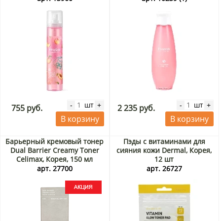
шт
шт
-
+
-
+
755 руб.
2 235 руб.
В корзину
В корзину
Барьерный кремовый тонер
Пэды с витаминами для
Dual Barrier Creamy Toner
сияния кожи Dermal, Корея,
Celimax, Корея, 150 мл
12 шт
Акция
арт. 27700
арт. 26727