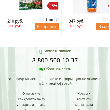
25%
шт
-
+
-
210 руб.
347 руб.
280 руб.
495 руб.
В корзину
В кор
Заказать звонок
8-800-500-10-37
Обратная связь
Вся представленная на сайте информация не является
публичной офертой.
О магазине
Новости
Как сделать заказ
Контакты
Доставка и оплата
Карта сайта