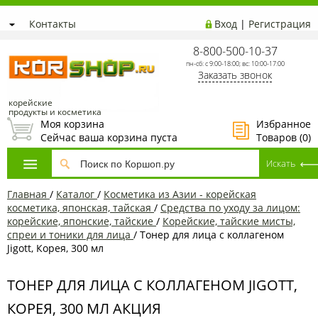
Контакты
Вход
|
Регистрация
8-800-500-10-37
пн-сб: с 9:00-18:00; вс: 10:00-17:00
Заказать звонок
корейские
продукты и косметика
Моя корзина
Избранное
Сейчас ваша корзина пуста
Товаров (
0
)
Главная
/
Каталог
/
Косметика из Азии - корейская
косметика, японская, тайская
/
Средства по уходу за лицом:
корейские, японские, тайские
/
Корейские, тайские мисты,
спреи и тоники для лица
/
Тонер для лица с коллагеном
Jigott, Корея, 300 мл
ТОНЕР ДЛЯ ЛИЦА С КОЛЛАГЕНОМ JIGOTT,
КОРЕЯ, 300 МЛ АКЦИЯ