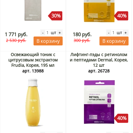
30%
40%
шт
шт
-
+
-
+
1 771 руб.
180 руб.
2 530 руб.
300 руб.
В корзину
В корзину
Освежающий тоник с
Лифтинг-пэды с ретинолом
цитрусовым экстрактом
и пептидами Dermal, Корея,
Frudia, Корея, 195 мл
12 шт
арт. 13988
арт. 26728
40%