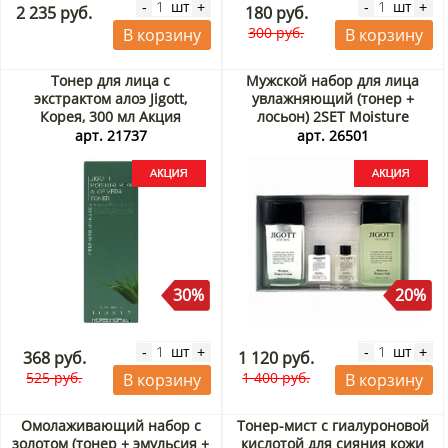
шт
шт
-
+
-
+
2 235 руб.
180 руб.
300 руб.
В корзину
В корзину
Тонер для лица с
Мужской набор для лица
экстрактом алоэ Jigott,
увлажняющий (тонер +
Корея, 300 мл Акция
лосьон) 2SET Moisture
Homme Skin Care Jigott,
арт. 21737
арт. 26501
Корея Акция
30%
20%
шт
шт
-
+
-
+
368 руб.
1 120 руб.
525 руб.
1 400 руб.
В корзину
В корзину
Омолаживающий набор с
Тонер-мист с гиалуроновой
золотом (тонер + эмульсия +
кислотой для сияния кожи