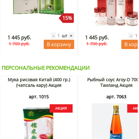
15%
шт
-
+
-
1 445 руб.
1 445 руб.
1 700 руб.
1 700 руб.
В корзину
В кор
ПЕРСОНАЛЬНЫЕ РЕКОМЕНДАЦИИ
Мука рисовая Китай (400 гр.)
Рыбный соус Aroy-D 700
(чапсаль кару) Акция
Таиланд Акция
арт. 1015
арт. 7063