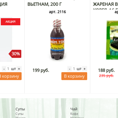
ЦИЯ
ВЬЕТНАМ, 200 Г
ЖАРЕНАЯ В 
КОРЕЯ, 16 
3
арт. 2116
а
30%
шт
шт
-
+
-
+
199 руб.
188 руб.
235 руб.
В корзину
В корзину
Супы
Чай
Супы
Кофе
Масло
Напитки