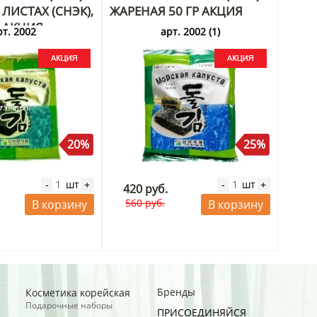
ЛИСТАХ (СНЭК),
ЖАРЕНАЯ 50 ГР АКЦИЯ
Г АКЦИЯ
рт. 2002
арт. 2002 (1)
20%
25%
шт
шт
-
+
-
+
420 руб.
560 руб.
В корзину
В корзину
Бренды
Косметика корейская
Подарочные наборы
ПРИСОЕДИНЯЙСЯ