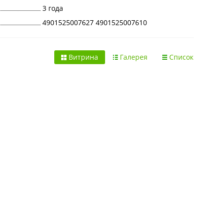
3 года
4901525007627 4901525007610
Витрина
Галерея
Список