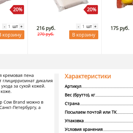
20%
20%
шт
шт
-
+
-
+
216 руб.
175 руб.
270 руб.
В корзину
В корзину
Характеристики
я кремовая пена
т глицирризинат дикалия
ухода за сухой кожей.
Артикул
 коже.
Вес (брутто), кг
ap Cow Brand можно в
Страна
Санкт-Петербургу, а
Посылаем почтой или ТК
Упаковка
Условия хранения