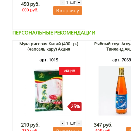
шт
-
+
450 руб.
600 руб.
В корзину
ПЕРСОНАЛЬНЫЕ РЕКОМЕНДАЦИИ
Мука рисовая Китай (400 гр.)
Рыбный соус Aroy
(чапсаль кару) Акция
Таиланд Ак
арт. 1015
арт. 706
25%
шт
-
+
210 руб.
347 руб.
280 руб.
495 руб.