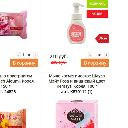
25%
шт
шт
-
+
-
+
210 руб.
280 руб.
В корзину
В корзину
ло с экстрактом
Мыло косметическое Шауэр
ch Aleumi, Корея,
Мэйт Роза и вишневый цвет
150 г
Kerasys, Корея, 100 г
т. 24826
арт. K870112 (1)