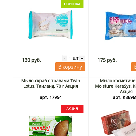
шт
-
+
130 руб.
175 руб.
В корзину
Мыло-скраб с травами Twin
Мыло косметичес
Lotus, Таиланд, 70 г Акция
Moisture KeraSys, К
Акция
арт. 17954
арт. K8696