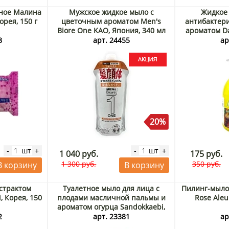
тное Малина
Мужское жидкое мыло с
Жидкое 
орея, 150 г
цветочным ароматом Men's
антибактер
Biore One KAO, Япония, 340 мл
ароматом Da
Акция
м
8
арт. 24455
ар
20%
шт
шт
-
+
-
+
1 040 руб.
175 руб.
1 300 руб.
350 руб.
В корзину
В корзину
страктом
Туалетное мыло для лица с
Пилинг-мыло 
, Корея, 150
плодами масличной пальмы и
Rose Aleu
ароматом огурца Sandokkaebi,
Корея, 3*80 г Акция
2
арт. 23381
ар