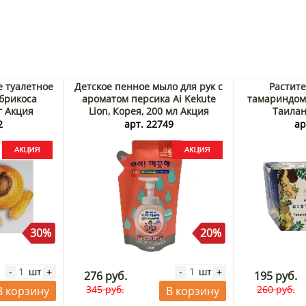
 туалетное
Детское пенное мыло для рук с
Растите
брикоса
ароматом персика Ai Kekute
тамариндом 
г Акция
Lion, Корея, 200 мл Акция
Таилан
2
арт. 22749
ар
30%
20%
шт
шт
-
+
-
+
276 руб.
195 руб.
345 руб.
260 руб.
В корзину
В корзину