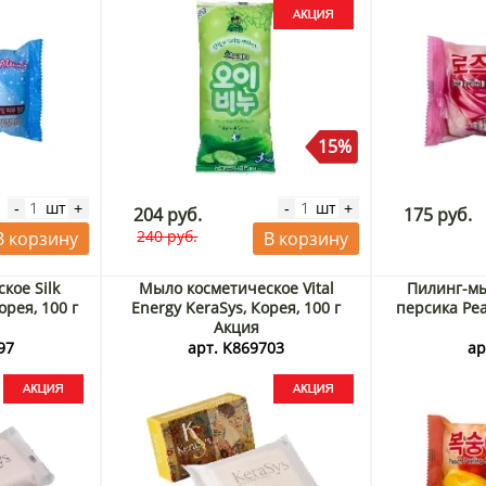
15%
шт
шт
-
+
-
+
204 руб.
175 руб.
240 руб.
В корзину
В корзину
кое Silk
Мыло косметическое Vital
Пилинг-мы
орея, 100 г
Energy KeraSys, Корея, 100 г
персика Pea
Акция
97
арт. K869703
ар