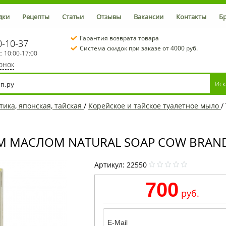
дки
Рецепты
Статьи
Отзывы
Вакансии
Контакты
Б
Гарантия возврата товара
0-10-37
Система скидок при заказе от 4000 руб.
с: 10:00-17:00
вонок
тика, японская, тайская
/
Корейское и тайское туалетное мыло
/
АСЛОМ NATURAL SOAP COW BRAND, Я
Артикул:
22550
700
руб.