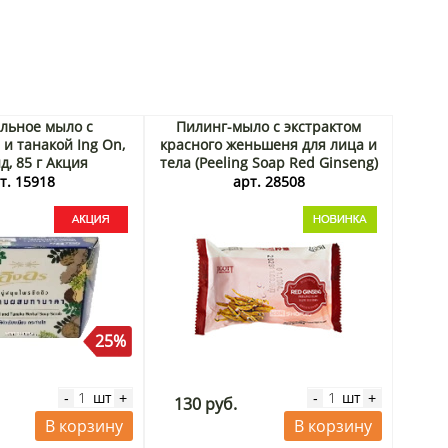
льное мыло с
Пилинг-мыло с экстрактом
и танакой Ing On,
красного женьшеня для лица и
д, 85 г Акция
тела (Peeling Soap Red Ginseng)
Jigott, Корея, 150 г
т. 15918
арт. 28508
25%
шт
шт
-
+
-
+
130 руб.
В корзину
В корзину