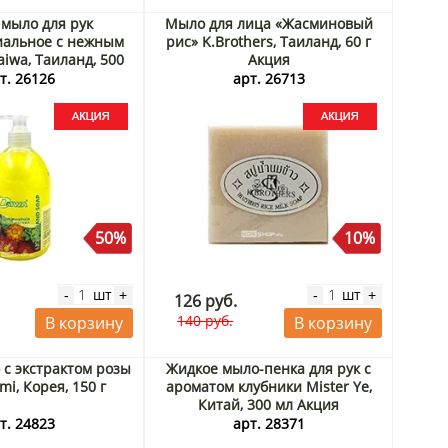
мыло для рук
Мыло для лица «Жасминовый
иальное с нежным
рис» K.Brothers, Таиланд, 60 г
iwa, Таиланд, 500
Акция
л Акция
т. 26126
арт. 26713
50%
10%
шт
шт
-
+
-
+
126 руб.
140 руб.
В корзину
В корзину
с экстрактом розы
Жидкое мыло-пенка для рук с
mi, Корея, 150 г
ароматом клубники Mister Ye,
Китай, 300 мл Акция
т. 24823
арт. 28371