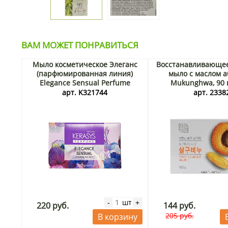
ВАМ МОЖЕТ ПОНРАВИТЬСЯ
Мыло косметическое Элеганс
Восстанавливающее
(парфюмированная линия)
мыло с маслом а
Elegance Sensual Perfume
Mukunghwa, 90 
KeraSys, Корея, 90 г
арт. K321744
арт. 2338
шт
-
+
220 руб.
144 руб.
205 руб.
В корзину