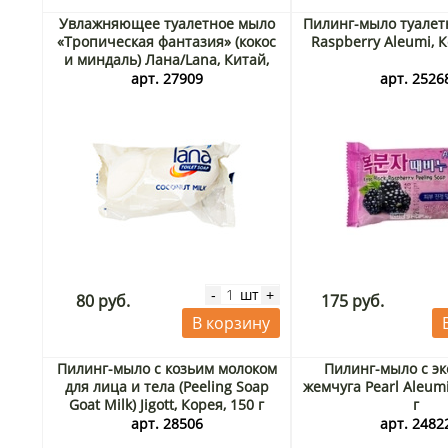
Увлажняющее туалетное мыло
Пилинг-мыло туале
«Тропическая фантазия» (кокос
Raspberry Aleumi, К
и миндаль) Лана/Lana, Китай,
150 г
арт. 27909
арт. 2526
шт
-
+
80 руб.
175 руб.
В корзину
Пилинг-мыло с козьим молоком
Пилинг-мыло с эк
для лица и тела (Peeling Soap
жемчуга Pearl Aleumi
Goat Milk) Jigott, Корея, 150 г
г
арт. 28506
арт. 2482