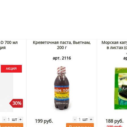
-D 700 мл
Креветочная паста, Вьетнам,
Морская кап
ция
200 г
в листах (с
3
арт. 2116
а
30%
шт
шт
-
+
-
+
199 руб.
188 руб.
235 руб.