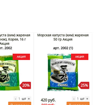
уста (ким) жареная
Морская капуста (ким) жареная
нэк), Корея, 16 г
50 гр Акция
Акция
рт. 2002
арт. 2002 (1)
20%
25%
шт
шт
-
+
-
+
420 руб.
560 руб.