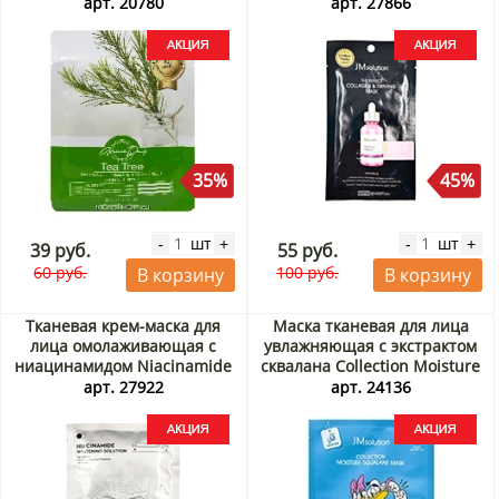
Акция
JMsolution, Корея, 24 мл
арт. 20780
арт. 27866
Акция
35%
45%
шт
шт
-
+
-
+
39 руб.
55 руб.
60 руб.
100 руб.
В корзину
В корзину
Тканевая крем-маска для
Маска тканевая для лица
лица омолаживающая с
увлажняющая с экстрактом
ниацинамидом Niacinamide
сквалана Collection Moisture
Whitening Solution Creamy
Squalane Mask JMsolution,
арт. 27922
арт. 24136
Mask Steblanc, Корея, 25 г
Корея, 30 мл Акция
Акция