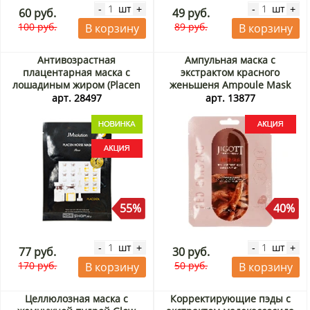
шт
шт
-
+
-
+
60 руб.
49 руб.
100 руб.
89 руб.
В корзину
В корзину
Антивозрастная
Ампульная маска с
плацентарная маска с
экстрактом красного
лошадиным жиром (Placen
женьшеня Ampoule Mask
Horse Mask) JMsolution,
Jigott, Корея, 27 мл Акция
арт. 28497
арт. 13877
Корея, 30 мл Акция
55%
40%
шт
шт
-
+
-
+
77 руб.
30 руб.
170 руб.
50 руб.
В корзину
В корзину
Целлюлозная маска с
Корректирующие пэды с