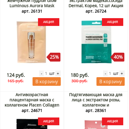
жемчужной пудрой Glow
экстрактом мадекассосида
Luminous Aurora Mask
Dermal, Корея, 12 шт Акция
JMsolution, Корея, 30 мл
арт. 26131
арт. 26724
Акция
25%
40%
шт
шт
-
+
-
+
124 руб.
180 руб.
165 руб.
300 руб.
В корзину
В корзину
Антивозрастная
Подтягивающая маска для
плацентарная маска с
лица с экстрактом розы,
коллагеном Placen Collagen
коллагеном и
Mask Pure JMSolution, Корея,
полидезоксирибонуклеотидам
арт. 24671
арт. 28361
30 мл Акция
(Collagen PDRN Firming Rose
Gold Foil Mask) JMsolution,
Корея, 28 мл Акция