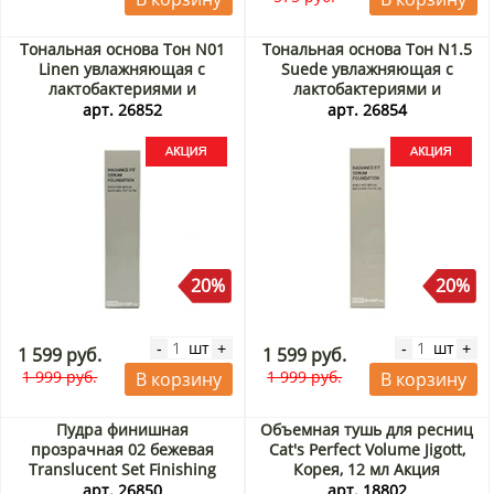
Тональная основа Тон N01
Тональная основа Тон N1.5
Linen увлажняющая с
Suede увлажняющая с
лактобактериями и
лактобактериями и
экстрактом центеллы
экстрактом центеллы
арт. 26852
арт. 26854
Radiance Fit Serum
Radiance Fit Serum
Foundation Tfit, Корея, 30 г
Foundation Tfit, Корея, 30 г
Акция
Акция
20%
20%
шт
шт
-
+
-
+
1 599 руб.
1 599 руб.
1 999 руб.
1 999 руб.
В корзину
В корзину
Пудра финишная
Объемная тушь для ресниц
прозрачная 02 бежевая
Cat's Perfect Volume Jigott,
Translucent Set Finishing
Корея, 12 мл Акция
Powder 02 Beige Tfit, Корея,
арт. 26850
арт. 18802