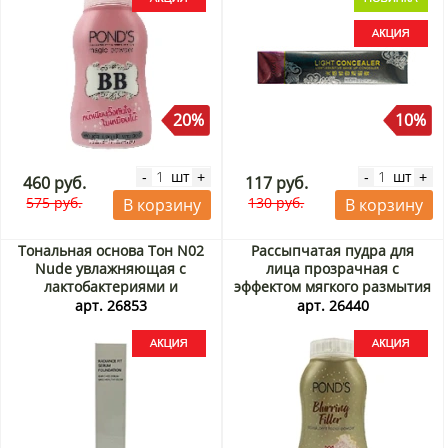
20%
10%
шт
шт
-
+
-
+
460 руб.
117 руб.
575 руб.
130 руб.
В корзину
В корзину
Тональная основа Тон N02
Рассыпчатая пудра для
Nude увлажняющая с
лица прозрачная с
лактобактериями и
эффектом мягкого размытия
экстрактом центеллы
Blurring Filler Translucent
арт. 26853
арт. 26440
Radiance Fit Serum
Facial Powder Pond's,
Foundation Tfit, Корея, 30 г
Таиланд, 50 г Акция
Акция