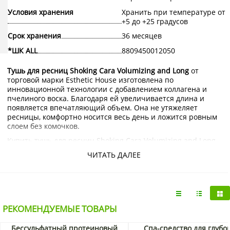
Условия хранения
Хранить при температуре от
+5 до +25 градусов
Срок хранения
36 месяцев
*ШК ALL
8809450012050
Тушь для ресниц Shoking Cara Volumizing and Long
от
торговой марки Esthetic House изготовлена по
инновационной технологии с добавлением коллагена и
пчелиного воска. Благодаря ей увеличивается длина и
появляется впечатляющий объем. Она не утяжеляет
ресницы, комфортно носится весь день и ложится ровным
слоем без комочков.
Купить тушь для ресниц Shoking Cara Volumizing and Long
Esthetic House с доставкой на дом по Москве и
ЧИТАТЬ ДАЛЕЕ
Подмосковью можно в интернет-магазине KorShop.ru.
РЕКОМЕНДУЕМЫЕ ТОВАРЫ
Бессульфатный протеиновый
Спа-средство для глубо