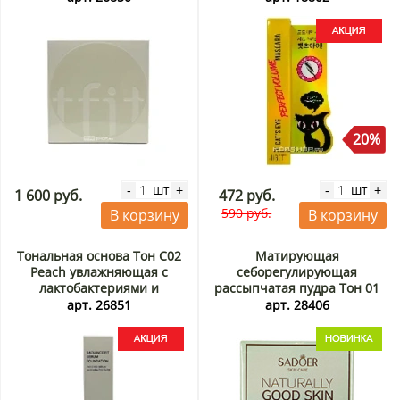
7 г
20%
шт
шт
-
+
-
+
1 600 руб.
472 руб.
590 руб.
В корзину
В корзину
Тональная основа Тон С02
Матирующая
Peach увлажняющая с
себорегулирующая
лактобактериями и
рассыпчатая пудра Тон 01
экстрактом центеллы
«Зеленый молочный
арт. 26851
арт. 28406
Radiance Fit Serum
коктейль (Milkshake Green)»
Foundation Tfit, Корея, 30 г
Sadoer, Китай, 5 г
Акция