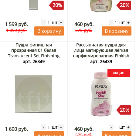
20%
20%
шт
шт
-
+
-
+
1 599 руб.
460 руб.
1 999 руб.
575 руб.
В корзину
В корзину
Пудра финишная
Рассыпчатая пудра для
прозрачная 01 белая
лица матирующая лёгкая
Translucent Set Finishing
парфюмированная Pinkish
Powder 01 White Tfit, Корея,
Glow Translucent Facial
арт. 26849
арт. 26439
7 г
Powder Pond's, Таиланд, 50 г
Акция
20%
шт
шт
-
+
-
+
1 600 руб.
460 руб.
575 руб.
В корзину
В корзину