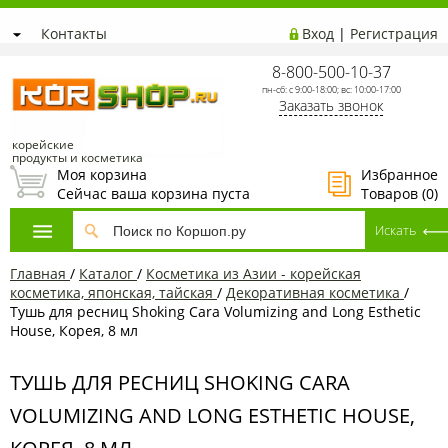
Контакты
Вход
|
Регистрация
8-800-500-10-37
пн-сб: с 9:00-18:00; вс: 10:00-17:00
Заказать звонок
корейские
продукты и косметика
Моя корзина
Избранное
Сейчас ваша корзина пуста
Товаров (
0
)
Главная
/
Каталог
/
Косметика из Азии - корейская
косметика, японская, тайская
/
Декоративная косметика
/
Тушь для ресниц Shoking Cara Volumizing and Long Esthetic
House, Корея, 8 мл
ТУШЬ ДЛЯ РЕСНИЦ SHOKING CARA
VOLUMIZING AND LONG ESTHETIC HOUSE,