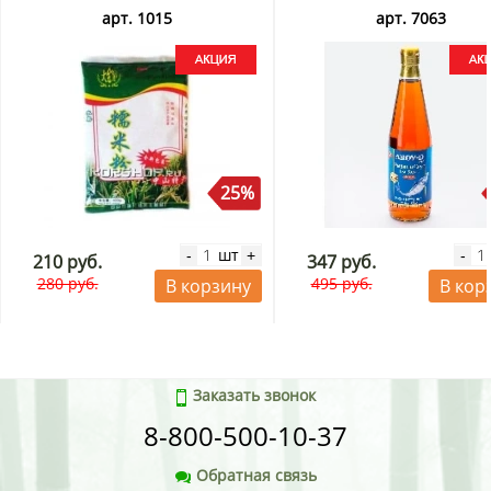
арт. 1015
арт. 7063
25%
шт
-
+
-
210 руб.
347 руб.
280 руб.
495 руб.
В корзину
В кор
Заказать звонок
8-800-500-10-37
Обратная связь