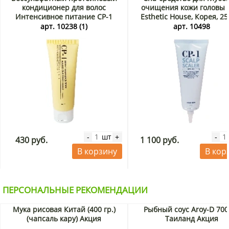
кондиционер для волос
очищения кожи головы 
Интенсивное питание CP-1
Esthetic House, Корея, 25
Bright Complex Esthetic House,
арт. 10238 (1)
арт. 10498
Корея, 100 мл
шт
-
+
-
430 руб.
1 100 руб.
В корзину
В кор
ПЕРСОНАЛЬНЫЕ РЕКОМЕНДАЦИИ
Мука рисовая Китай (400 гр.)
Рыбный соус Aroy-D 700
(чапсаль кару) Акция
Таиланд Акция