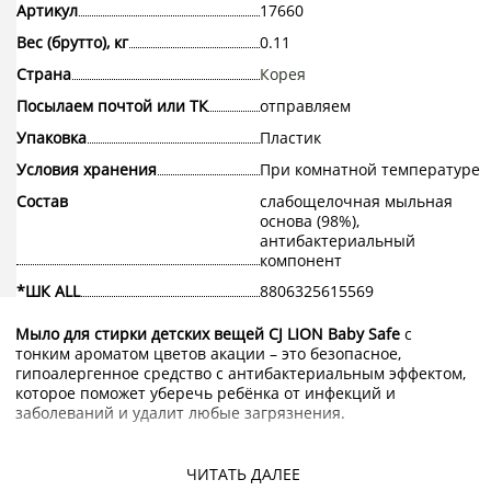
Артикул
17660
Вес (брутто), кг
0.11
Страна
Корея
Посылаем почтой или ТК
отправляем
Упаковка
Пластик
Условия хранения
При комнатной температуре
Состав
слабощелочная мыльная
основа (98%),
антибактериальный
компонент
*ШК ALL
8806325615569
Мыло для стирки детских вещей CJ LION Baby Safe
с
тонким ароматом цветов акации – это безопасное,
гипоалергенное средство с антибактериальным эффектом,
которое поможет уберечь ребёнка от инфекций и
заболеваний и удалит любые загрязнения.
Обычный стиральный порошок и хозяйственное мыло
ЧИТАТЬ ДАЛЕЕ