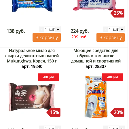
25%
шт
шт
-
+
-
+
138 руб.
224 руб.
299 руб.
В корзину
В корзину
Натуральное мыло для
Моющее средство для
стирки деликатных тканей
обуви, в том числе
Mukunghwa, Корея, 150 г
домашней и спортивной
Акция
(сменная упаковка) Эс Ти /
арт. 19240
арт. 28307
ST, Япония, 200 мл Акция
15%
20%
шт
шт
-
+
-
+