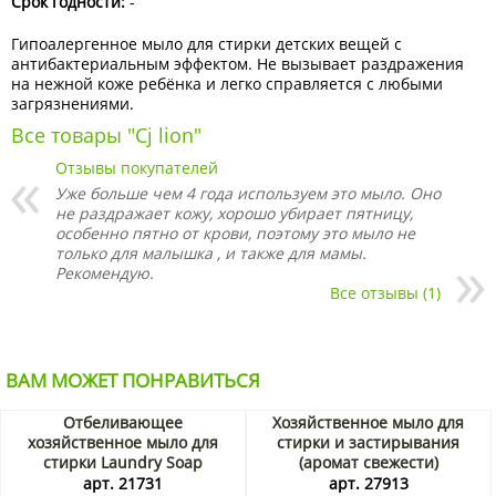
Срок годности:
-
Гипоалергенное мыло для стирки детских вещей с
антибактериальным эффектом. Не вызывает раздражения
на нежной коже ребёнка и легко справляется с любыми
загрязнениями.
Все товары "Cj lion"
Отзывы покупателей
Уже больше чем 4 года используем это мыло. Оно
не раздражает кожу, хорошо убирает пятницу,
особенно пятно от крови, поэтому это мыло не
только для малышка , и также для мамы.
Рекомендую.
Все отзывы (1)
ВАМ МОЖЕТ ПОНРАВИТЬСЯ
Отбеливающее
Хозяйственное мыло для
хозяйственное мыло для
стирки и застирывания
стирки Laundry Soap
(аромат свежести)
Mukunghwa, Корея, 230 г
Лана/Lana, Китай, 255 г
арт. 21731
арт. 27913