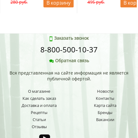
280 руб.
495 руб.
В корзину
В кор
экологичная бытовая химия, корейские товары,
хозяйственное мыло, детское мыло, товары для детей.
Заказать звонок
8-800-500-10-37
Обратная связь
Вся представленная на сайте информация не является
публичной офертой.
О магазине
Новости
Как сделать заказ
Контакты
Доставка и оплата
Карта сайта
Рецепты
Бренды
Статьи
Вакансии
Отзывы