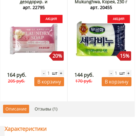
дезодорир. и
Mukunghwa, Корея, 230 г
ароматизирующ. эффектом
Акция
арт. 22795
арт. 20455
Kaneyo, Япония, 135 г Акция
20%
15%
шт
шт
-
+
-
+
164 руб.
144 руб.
205 руб.
170 руб.
В корзину
В корзину
Описание
Отзывы (1)
Характеристики