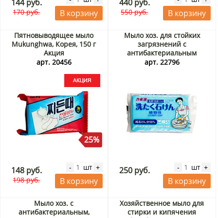
144 руб.
440 руб.
170 руб.
550 руб.
В корзину
В корзину
Пятновыводящее мыло
Мыло хоз. для стойких
Mukunghwa, Корея, 150 г
загрязнений с
Акция
антибактериальным
эффектом Kaneyo, Япония,
арт. 20456
арт. 22796
190 г
25%
шт
шт
-
+
-
+
148 руб.
250 руб.
198 руб.
В корзину
В корзину
Мыло хоз. с
Хозяйственное мыло для
антибактериальным,
стирки и кипячения