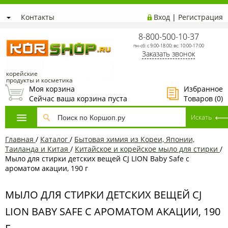
Контакты
Вход
|
Регистрация
8-800-500-10-37
пн-сб: с 9:00-18:00; вс: 10:00-17:00
Заказать звонок
корейские
продукты и косметика
Моя корзина
Избранное
Сейчас ваша корзина пуста
Товаров (
0
)
Главная
/
Каталог
/
Бытовая химия из Кореи, Японии,
Таиланда и Китая
/
Китайское и корейское мыло для стирки
/
Мыло для стирки детских вещей CJ LION Baby Safe с
ароматом акации, 190 г
МЫЛО ДЛЯ СТИРКИ ДЕТСКИХ ВЕЩЕЙ CJ
LION BABY SAFE С АРОМАТОМ АКАЦИИ, 190