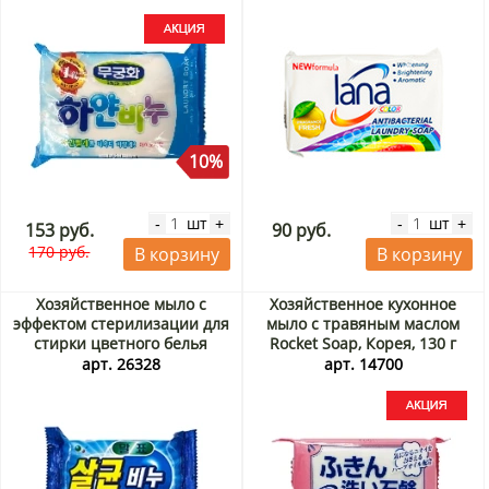
Акция
10%
шт
шт
-
+
-
+
153 руб.
90 руб.
170 руб.
В корзину
В корзину
Хозяйственное мыло с
Хозяйственное кухонное
эффектом стерилизации для
мыло с травяным маслом
стирки цветного белья
Rocket Soap, Корея, 130 г
Disinfectants 99% Laundry
Акция
арт. 26328
арт. 14700
Soap Malpyo, Корея, 160 г