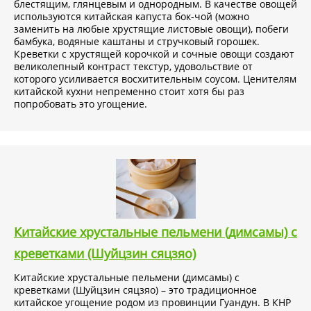
блестящим, глянцевым и однородным. В качестве овощей
используются китайская капуста бок-чой (можно
заменить на любые хрустящие листовые овощи), побеги
бамбука, водяные каштаны и стручковый горошек.
Креветки с хрустящей корочкой и сочные овощи создают
великолепный контраст текстур, удовольствие от
которого усиливается восхитительным соусом. Ценителям
китайской кухни непременно стоит хотя бы раз
попробовать это угощение.
Китайские хрустальные пельмени (димсамы) с
креветками (Шуйцзин сяцзяо)
Китайские хрустальные пельмени (димсамы) с
креветками (Шуйцзин сяцзяо) – это традиционное
китайское угощение родом из провинции Гуандун. В КНР