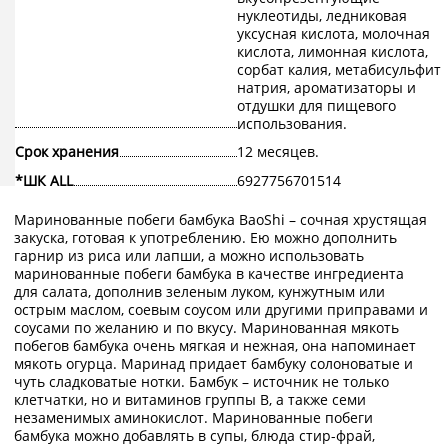
нуклеотиды, ледниковая
уксусная кислота, молочная
кислота, лимонная кислота,
сорбат калия, метабисульфит
натрия, ароматизаторы и
отдушки для пищевого
использования.
Срок хранения
12 месяцев.
*ШК ALL
6927756701514
Маринованные побеги бамбука BaoShi – сочная хрустящая
закуска, готовая к употреблению. Ею можно дополнить
гарнир из риса или лапши, а можно использовать
маринованные побеги бамбука в качестве ингредиента
для салата, дополнив зеленым луком, кунжутным или
острым маслом, соевым соусом или другими приправами и
соусами по желанию и по вкусу. Маринованная мякоть
побегов бамбука очень мягкая и нежная, она напоминает
мякоть огурца. Маринад придает бамбуку солоноватые и
чуть сладковатые нотки. Бамбук – источник не только
клетчатки, но и витаминов группы В, а также семи
незаменимых аминокислот. Маринованные побеги
бамбука можно добавлять в супы, блюда стир-фрай,