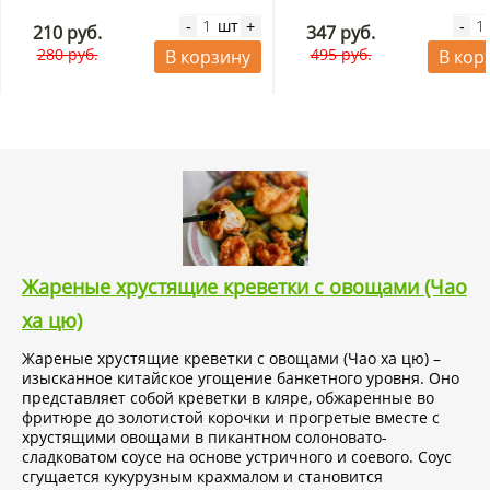
шт
-
+
-
210 руб.
347 руб.
280 руб.
495 руб.
В корзину
В кор
Жареные хрустящие креветки с овощами (Чао
ха цю)
Жареные хрустящие креветки с овощами (Чао ха цю) –
изысканное китайское угощение банкетного уровня. Оно
представляет собой креветки в кляре, обжаренные во
фритюре до золотистой корочки и прогретые вместе с
хрустящими овощами в пикантном солоновато-
сладковатом соусе на основе устричного и соевого. Соус
сгущается кукурузным крахмалом и становится