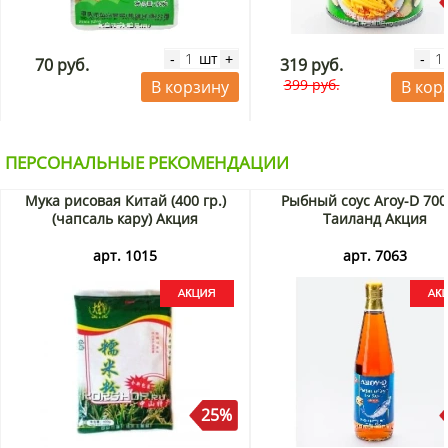
шт
-
+
-
70 руб.
319 руб.
399 руб.
В корзину
В кор
ПЕРСОНАЛЬНЫЕ РЕКОМЕНДАЦИИ
Мука рисовая Китай (400 гр.)
Рыбный соус Aroy-D 700
(чапсаль кару) Акция
Таиланд Акция
арт. 1015
арт. 7063
25%