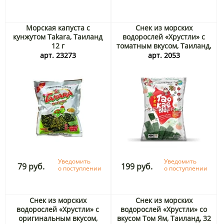
Морская капуста с
Снек из морских
кунжутом Takara, Таиланд
водорослей «Хрустли» с
12 г
томатным вкусом, Таиланд,
32 г
арт. 23273
арт. 2053
Уведомить
Уведомить
79 руб.
199 руб.
о поступлении
о поступлении
Снек из морских
Снек из морских
водорослей «Хрустли» с
водорослей «Хрустли» со
оригинальным вкусом,
вкусом Том Ям, Таиланд, 32