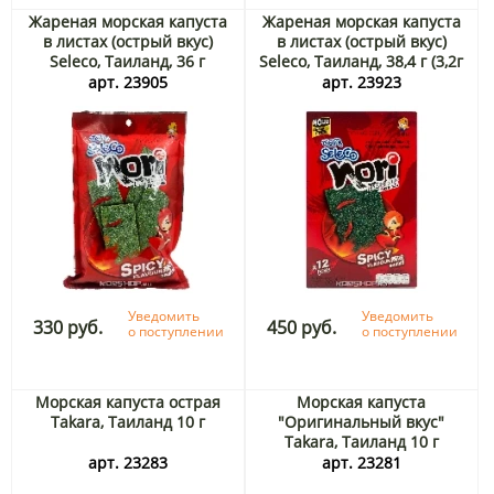
Жареная морская капуста
Жареная морская капуста
в листах (острый вкус)
в листах (острый вкус)
Seleco, Таиланд, 36 г
Seleco, Таиланд, 38,4 г (3,2г
* 12шт)
арт. 23905
арт. 23923
Уведомить
Уведомить
330 руб.
450 руб.
о поступлении
о поступлении
Морская капуста острая
Морская капуста
Takara, Таиланд 10 г
"Оригинальный вкус"
Takara, Таиланд 10 г
арт. 23283
арт. 23281