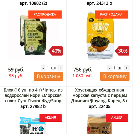
27.08.2026. Распродажа
Манджун / Laverland
арт. 10882 (2)
арт. 24313 b
Manjun, Корея, 4,5 г х 9 шт.
Срок до 19.09.2026.
Распродажа
40%
30%
шт
шт
-
+
-
+
59 руб.
756 руб.
98 руб.
1 080 руб.
В корзину
В корзину
Блок (16 уп. по 4 г) Чипсы из
Хрустящая обжаренная
водорослей нори «Морская
морская капуста с перцем
соль» Сунг Гьюнг Фуд/Sung
Джинянг/Jinyang, Корея, 8 г
Gyung Food, Корея, 4 г х 16
Акция
арт. 27982 b
арт. 22405
шт. Акция