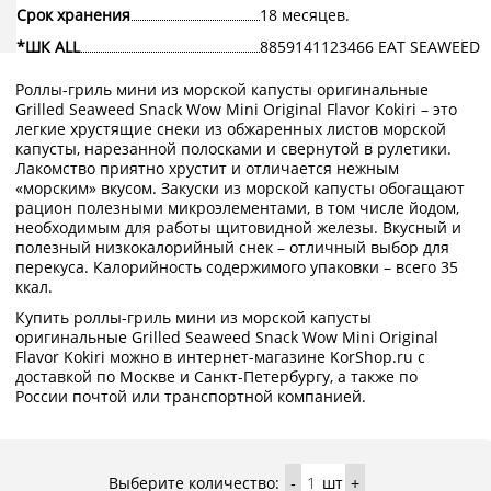
Срок хранения
18 месяцев.
*ШК ALL
8859141123466 EAT SEAWEED
Роллы-гриль мини из морской капусты оригинальные
Grilled Seaweed Snack Wow Mini Original Flavor Kokiri – это
легкие хрустящие снеки из обжаренных листов морской
капусты, нарезанной полосками и свернутой в рулетики.
Лакомство приятно хрустит и отличается нежным
«морским» вкусом. Закуски из морской капусты обогащают
рацион полезными микроэлементами, в том числе йодом,
необходимым для работы щитовидной железы. Вкусный и
полезный низкокалорийный снек – отличный выбор для
перекуса. Калорийность содержимого упаковки – всего 35
ккал.
Купить роллы-гриль мини из морской капусты
оригинальные Grilled Seaweed Snack Wow Mini Original
Flavor Kokiri можно в интернет-магазине KorShop.ru с
доставкой по Москве и Санкт-Петербургу, а также по
России почтой или транспортной компанией.
Выберите количество:
шт
-
+