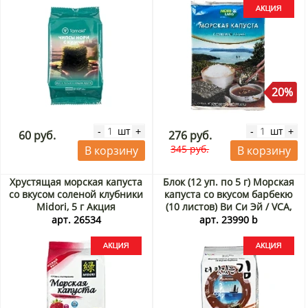
20%
шт
шт
-
+
-
+
60 руб.
276 руб.
345 руб.
В корзину
В корзину
Хрустящая морская капуста
Блок (12 уп. по 5 г) Морская
со вкусом соленой клубники
капуста со вкусом барбекю
Midori, 5 г Акция
(10 листов) Ви Си Эй / VCA,
Корея, 5 г х 12 шт. Акция
арт. 26534
арт. 23990 b