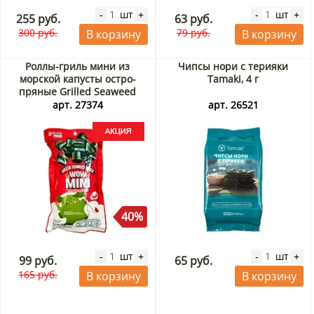
шт
шт
-
+
-
+
255 руб.
63 руб.
300 руб.
79 руб.
В корзину
В корзину
Роллы-гриль мини из
Чипсы нори с терияки
морской капусты остро-
Tamaki, 4 г
пряные Grilled Seaweed
Snack Wow Mini Hot Spicy
арт. 27374
арт. 26521
Flavor Kokiri, Таиланд, 10 г
Акция
40%
шт
шт
-
+
-
+
99 руб.
65 руб.
165 руб.
В корзину
В корзину