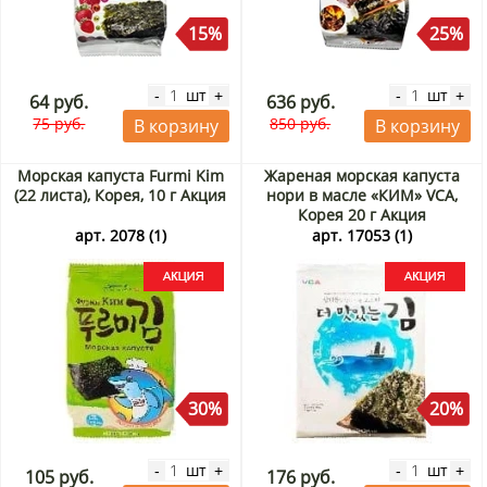
15%
25%
шт
шт
-
+
-
+
64 руб.
636 руб.
75 руб.
850 руб.
В корзину
В корзину
Морская капуста Furmi Kim
Жареная морская капуста
(22 листа), Корея, 10 г Акция
нори в масле «КИМ» VCA,
Корея 20 г Акция
арт. 2078 (1)
арт. 17053 (1)
30%
20%
шт
шт
-
+
-
+
105 руб.
176 руб.