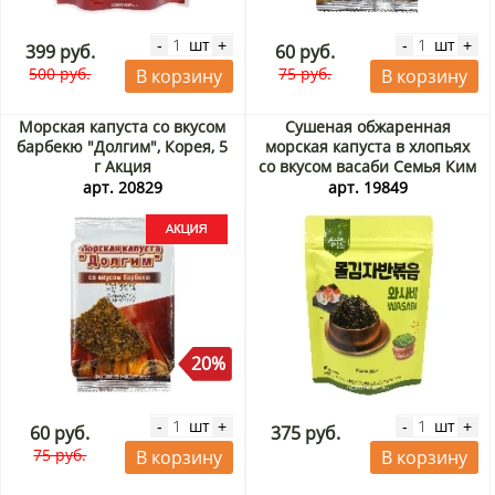
шт
шт
-
+
-
+
399 руб.
60 руб.
500 руб.
75 руб.
В корзину
В корзину
Морская капуста со вкусом
Сушеная обжаренная
барбекю "Долгим", Корея, 5
морская капуста в хлопьях
г Акция
со вкусом васаби Семья Ким
и Ли/Kim’s & Lee’s family,
арт. 20829
арт. 19849
Корея, 40 г
20%
шт
шт
-
+
-
+
60 руб.
375 руб.
75 руб.
В корзину
В корзину