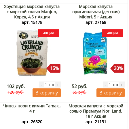
Хрустящая морская капуста
Морская капуста
с морской солью Manjun,
оригинальная (детская)
Корея, 4,5 г Акция
Midori, 5 г Акция
арт. 15178
арт. 27168
15%
20%
шт
шт
-
+
-
+
102 руб.
52 руб.
120 руб.
65 руб.
В корзину
В корзину
Чипсы нори с кимчи Tamaki,
Морская капуста с морской
4 г
солью Премиум Nori Land,
18 г Акция
арт. 26520
арт. 21131