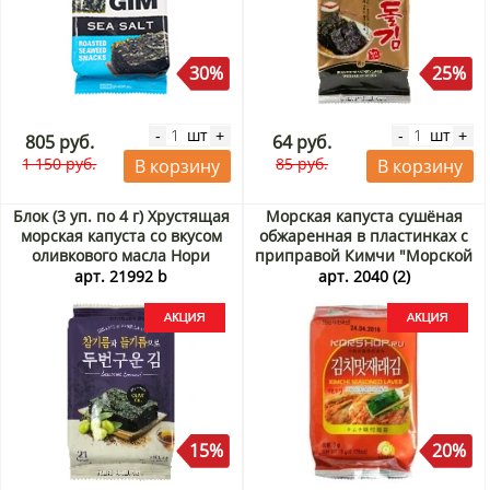
30%
25%
шт
шт
-
+
-
+
805 руб.
64 руб.
1 150 руб.
85 руб.
В корзину
В корзину
Блок (3 уп. по 4 г) Хрустящая
Морская капуста сушёная
морская капуста со вкусом
обжаренная в пластинках с
оливкового масла Нори
приправой Кимчи "Морской
Лэнд / Nori Land, Корея, 4 г х
друг", Корея, 5 г Акция
арт. 21992 b
арт. 2040 (2)
3 шт. Акция
15%
20%