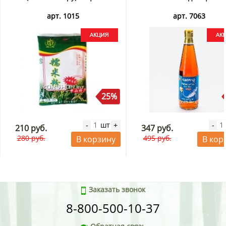
арт. 1015
арт. 7063
25%
шт
-
+
-
210 руб.
347 руб.
280 руб.
495 руб.
В корзину
В кор
Заказать звонок
8-800-500-10-37