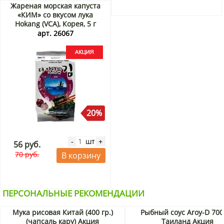
Жареная морская капуста
«КИМ» со вкусом лука
Hokang (VCA), Корея, 5 г
Акция
арт. 26067
20%
шт
-
+
56 руб.
70 руб.
В корзину
ПЕРСОНАЛЬНЫЕ РЕКОМЕНДАЦИИ
Мука рисовая Китай (400 гр.)
Рыбный соус Aroy-D 700
(чапсаль кару) Акция
Таиланд Акция