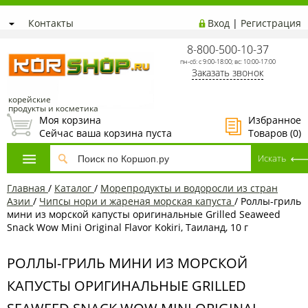
Контакты
Вход
|
Регистрация
8-800-500-10-37
пн-сб: с 9:00-18:00; вс: 10:00-17:00
Заказать звонок
корейские
продукты и косметика
Моя корзина
Избранное
Сейчас ваша корзина пуста
Товаров (
0
)
Главная
/
Каталог
/
Морепродукты и водоросли из стран
Азии
/
Чипсы нори и жареная морская капуста
/
Роллы-гриль
мини из морской капусты оригинальные Grilled Seaweed
Snack Wow Mini Original Flavor Kokiri, Таиланд, 10 г
РОЛЛЫ-ГРИЛЬ МИНИ ИЗ МОРСКОЙ
КАПУСТЫ ОРИГИНАЛЬНЫЕ GRILLED