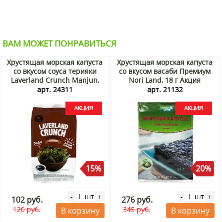
ВАМ МОЖЕТ ПОНРАВИТЬСЯ
Хрустящая морская капуста
Хрустящая морская капуста
со вкусом соуса терияки
со вкусом васаби Премиум
Laverland Crunch Manjun,
Nori Land, 18 г Акция
Корея, 4,5 г Акция
арт. 24311
арт. 21132
15%
20%
шт
шт
-
+
-
+
102 руб.
276 руб.
120 руб.
345 руб.
В корзину
В корзину