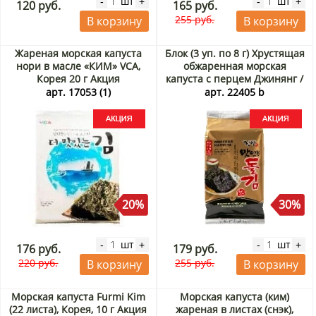
шт
шт
-
+
-
+
120 руб.
165 руб.
255 руб.
В корзину
В корзину
Жареная морская капуста
Блок (3 уп. по 8 г) Хрустящая
нори в масле «КИМ» VCA,
обжаренная морская
Корея 20 г Акция
капуста с перцем Джинянг /
Jinyang, Корея, 8 г х 3 шт.
арт. 17053 (1)
арт. 22405 b
Акция
20%
30%
шт
шт
-
+
-
+
176 руб.
179 руб.
220 руб.
255 руб.
В корзину
В корзину
Морская капуста Furmi Kim
Морская капуста (ким)
(22 листа), Корея, 10 г Акция
жареная в листах (снэк),