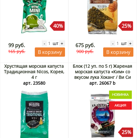
40%
25%
шт
шт
-
+
-
+
99 руб.
675 руб.
165 руб.
900 руб.
В корзину
В корзину
Хрустящая морская капуста
Блок (12 уп. по 5 г) Жареная
Традиционная Nicos, Корея,
морская капуста «Ким» со
4 г
вкусом лука Хоканг / Ви Си
Эй (Hokang / VCA), Корея, 5 г
арт. 23580
арт. 26067 b
х 12 шт. Акция
25%