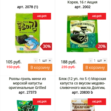
Корея, 16 г Акция
арт. 2078 (1)
арт. 2002
30%
20%
шт
шт
-
+
-
+
105 руб.
188 руб.
150 руб.
235 руб.
В корзину
В корзину
Роллы-гриль мини из
Блок (12 уп. по 5 г) Морская
морской капусты
капуста со вкусом медово-
оригинальные Grilled
сливочного масла Долгим,
Seaweed Snack Wow Mini
Корея, 5 г х 12 шт. Акция
арт. 27373
арт. 20830 b
Original Flavor Kokiri,
Таиланд, 10 г Акция