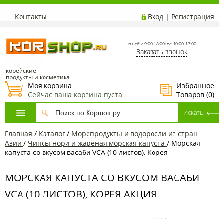
Контакты
Вход
|
Регистрация
пн-сб: с 9:00-18:00; вс: 10:00-17:00
Заказать звонок
корейские
продукты и косметика
Моя корзина
Избранное
Сейчас ваша корзина пуста
Товаров (
0
)
Главная
/
Каталог
/
Морепродукты и водоросли из стран
Азии
/
Чипсы нори и жареная морская капуста
/
Морская
капуста со вкусом васаби VCA (10 листов), Корея
МОРСКАЯ КАПУСТА СО ВКУСОМ ВАСАБИ
VCA (10 ЛИСТОВ), КОРЕЯ АКЦИЯ