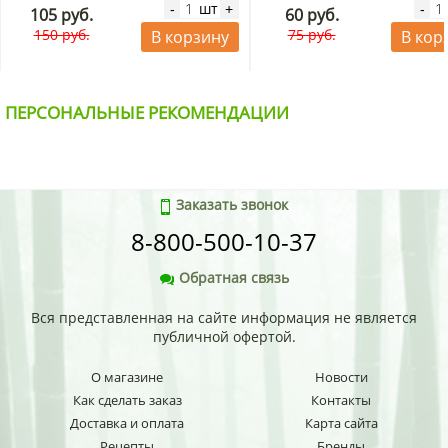
шт
-
+
-
105 руб.
60 руб.
150 руб.
75 руб.
В корзину
В кор
ПЕРСОНАЛЬНЫЕ РЕКОМЕНДАЦИИ
Заказать звонок
8-800-500-10-37
Обратная связь
Вся представленная на сайте информация не является
публичной офертой.
О магазине
Новости
Как сделать заказ
Контакты
Доставка и оплата
Карта сайта
Рецепты
Бренды