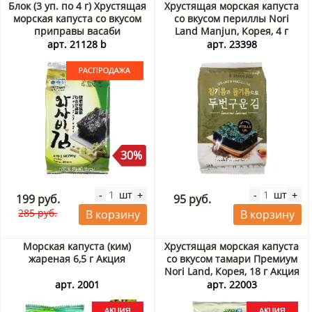
Блок (3 уп. по 4 г) Хрустящая
Хрустящая морская капуста
морская капуста со вкусом
со вкусом периллы Nori
приправы васаби
Land Manjun, Корея, 4 г
Хьюменвелл (Humanwell)
арт. 21128 b
арт. 23398
Манджун / Manjun, Корея, 4
г х 3 шт. Срок до 12.09.2026.
Распродажа
30%
шт
шт
-
+
-
+
199 руб.
95 руб.
285 руб.
В корзину
В корзину
Морская капуста (ким)
Хрустящая морская капуста
жареная 6,5 г Акция
со вкусом тамари Премиум
Nori Land, Корея, 18 г Акция
арт. 2001
арт. 22003