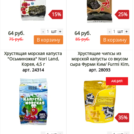
15%
25%
шт
шт
-
+
-
+
64 руб.
64 руб.
75 руб.
85 руб.
В корзину
В корзину
Хрустящая морская капуста
Хрустящие чипсы из
"Осьминожка" Nori Land,
морской капусты со вкусом
Корея, 4,5 г
сыра Фурми Ким/ Furmi Kim,
Корея, 30 г Акция
арт. 24314
арт. 28093
35%