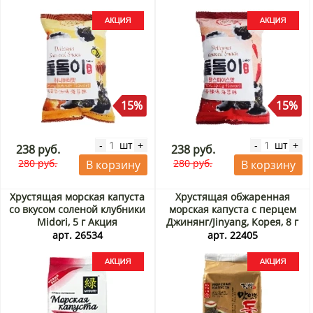
15%
15%
шт
шт
-
+
-
+
238 руб.
238 руб.
280 руб.
280 руб.
В корзину
В корзину
Хрустящая морская капуста
Хрустящая обжаренная
со вкусом соленой клубники
морская капуста с перцем
Midori, 5 г Акция
Джинянг/Jinyang, Корея, 8 г
Акция
арт. 26534
арт. 22405