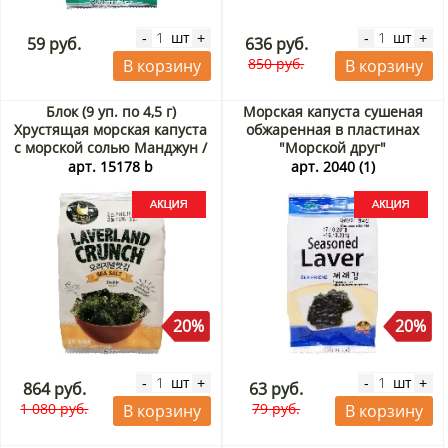
шт
шт
-
+
-
+
59 руб.
636 руб.
850 руб.
В корзину
В корзину
Блок (9 уп. по 4,5 г)
Морская капуста сушеная
Хрустящая морская капуста
обжаренная в пластинах
с морской солью Манджун /
"Морской друг"
Manjun, Корея, 4,5 г х 9 шт.
оригинальный вкус Корея, 5
арт. 15178 b
арт. 2040 (1)
Акция
г Акция
20%
20%
шт
шт
-
+
-
+
864 руб.
63 руб.
1 080 руб.
79 руб.
В корзину
В корзину