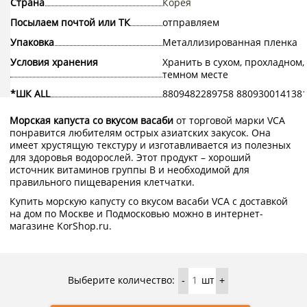
Страна
Корея
Посылаем почтой или ТК
отправляем
Упаковка
Металлизированная пленка
Условия хранения
Хранить в сухом, прохладном,
темном месте
*ШК ALL
8809482289758 880930014138
Морская капуста со вкусом васаби
от торговой марки VCA
понравится любителям острых азиатских закусок. Она
имеет хрустящую текстуру и изготавливается из полезных
для здоровья водорослей. Этот продукт – хороший
источник витаминов группы В и необходимой для
правильного пищеварения клетчатки.
Купить морскую капусту со вкусом васаби VCA с доставкой
на дом по Москве и Подмосковью можно в интернет-
магазине KorShop.ru.
Выберите количество:
шт
-
+