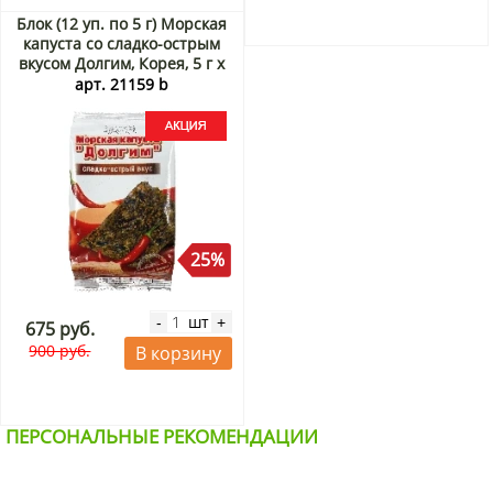
Блок (12 уп. по 5 г) Морская
капуста со сладко-острым
вкусом Долгим, Корея, 5 г х
12 шт. Акция
арт. 21159 b
25%
шт
-
+
675 руб.
900 руб.
В корзину
ПЕРСОНАЛЬНЫЕ РЕКОМЕНДАЦИИ