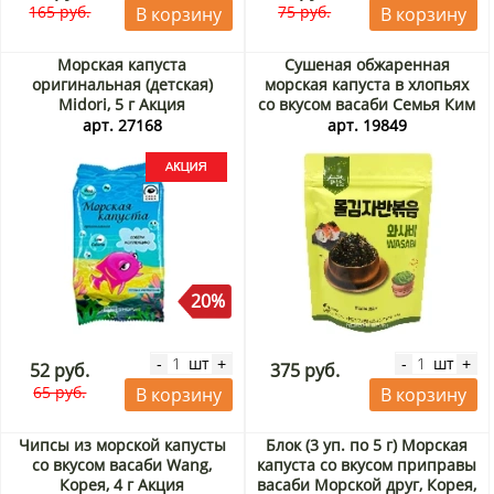
165 руб.
75 руб.
В корзину
В корзину
Морская капуста
Сушеная обжаренная
оригинальная (детская)
морская капуста в хлопьях
Midori, 5 г Акция
со вкусом васаби Семья Ким
и Ли/Kim’s & Lee’s family,
арт. 27168
арт. 19849
Корея, 40 г
20%
шт
шт
-
+
-
+
52 руб.
375 руб.
65 руб.
В корзину
В корзину
Чипсы из морской капусты
Блок (3 уп. по 5 г) Морская
со вкусом васаби Wang,
капуста со вкусом приправы
Корея, 4 г Акция
васаби Морской друг, Корея,