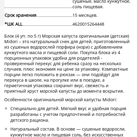
сушеные, масло кунжутное,
соль пищевая.
Срок хранения
15 месяцев.
*ШК ALL
4620015264448
Блок (4 уп. по 5 г) Морская капуста оригинальная (детская)
Midori – это натуральный снек для детей, приготовленный
из сушеных водорослей порфира (нори) с добавлением
кунжутного масла и пищевой соли. Покупка блока из 4
порционных упаковок удобна для родителей -
проверенный перекус для ребенка сразу на несколько
случаев, плюс экономия на цене за упаковку. Компактные
порции легко положить в рюкзак — они подойдут для
перекуса в школе, на прогулке или в поездке, а
герметичная упаковка сохранит вкус, свежесть и
приятный хруст морской капусты до момента вскрытия.
Особенности оригинальной морской капусты Midori:
Специально для детей. Мягкий вкус и удобная порция
разработаны с учетом предпочтений и потребностей
детского рациона.
Натуральный состав. В основе — сушеные водоросли,
кунжутное масло и пищевая соль, без искусственных