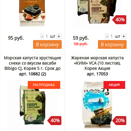
40%
шт
шт
-
+
-
+
95 руб.
59 руб.
98 руб.
В корзину
В корзину
Морская капуста хрустящие
Жареная морская капуста
снеки со вкусом васаби
«КИМ» VCA (10 листов),
Bibigo CJ, Корея 5 г. Срок до
Корея Акция
27.08.2026. Распродажа
арт. 10882 (2)
арт. 17053
40%
20%