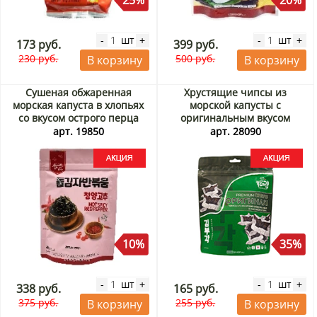
25%
20%
шт
шт
-
+
-
+
173 руб.
399 руб.
230 руб.
500 руб.
В корзину
В корзину
Сушеная обжаренная
Хрустящие чипсы из
морская капуста в хлопьях
морской капусты с
со вкусом острого перца
оригинальным вкусом
Семья Ким и Ли/Kim’s &
Фурми Ким/ Furmi Kim,
арт. 19850
арт. 28090
Lee’s family, Корея, 40 г
Корея, 30 г Акция
Акция
10%
35%
шт
шт
-
+
-
+
338 руб.
165 руб.
375 руб.
255 руб.
В корзину
В корзину