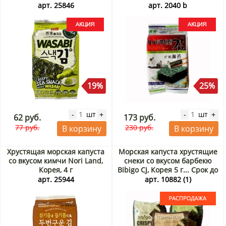
5 г х 3 шт. Акция
арт. 25846
арт. 2040 b
19%
25%
шт
шт
-
+
-
+
62 руб.
173 руб.
77 руб.
230 руб.
В корзину
В корзину
Хрустящая морская капуста
Морская капуста хрустящие
со вкусом кимчи Nori Land,
снеки со вкусом барбекю
Корея, 4 г
Bibigo CJ, Корея 5 г... Срок до
26.08.2026. Распродажа
арт. 25944
арт. 10882 (1)