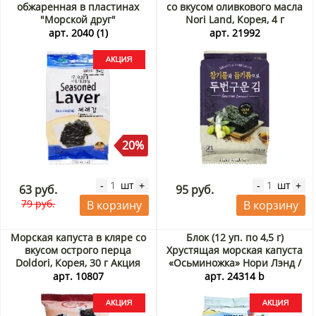
обжаренная в пластинах
со вкусом оливкового масла
"Морской друг"
Nori Land, Корея, 4 г
оригинальный вкус Корея, 5
арт. 2040 (1)
арт. 21992
г Акция
20%
шт
шт
-
+
-
+
63 руб.
95 руб.
79 руб.
В корзину
В корзину
Морская капуста в кляре со
Блок (12 уп. по 4,5 г)
вкусом острого перца
Хрустящая морская капуста
Doldori, Корея, 30 г Акция
«Осьминожка» Нори Лэнд /
Nori Land, Корея, 4,5 г х 12
арт. 10807
арт. 24314 b
шт. Акция