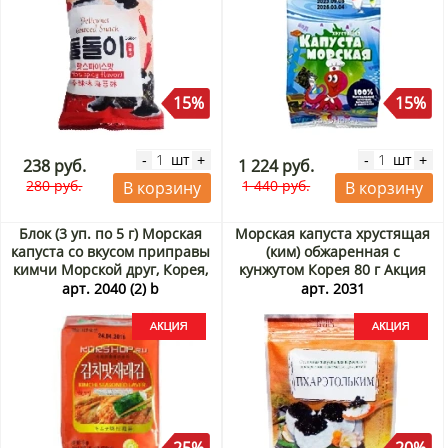
15%
15%
шт
шт
-
+
-
+
238 руб.
1 224 руб.
280 руб.
1 440 руб.
В корзину
В корзину
Блок (3 уп. по 5 г) Морская
Морская капуста хрустящая
капуста со вкусом приправы
(ким) обжаренная с
кимчи Морской друг, Корея,
кунжутом Корея 80 г Акция
5 г х 3 шт. Акция
арт. 2040 (2) b
арт. 2031