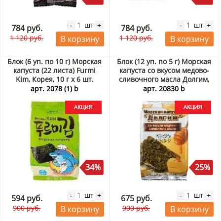
шт
шт
-
+
-
+
784 руб.
784 руб.
1 120 руб.
1 120 руб.
В корзину
В корзину
Блок (6 уп. по 10 г) Морская
Блок (12 уп. по 5 г) Морская
капуста (22 листа) Furmi
капуста со вкусом медово-
Kim, Корея, 10 г х 6 шт.
сливочного масла Долгим,
Акция
Корея, 5 г х 12 шт. Акция
арт. 2078 (1) b
арт. 20830 b
34%
25%
шт
шт
-
+
-
+
594 руб.
675 руб.
900 руб.
900 руб.
В корзину
В корзину