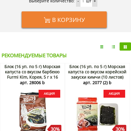
Выберите количество:
шт
-
+
В КОРЗИНУ
РЕКОМЕНДУЕМЫЕ ТОВАРЫ
Блок (16 уп. по 5 г) Морская
Блок (16 уп. по 5 г) Морская
капуста со вкусом барбекю
капуста со вкусом корейской
Furmi Kim, Корея, 5 г х 16
закуски кимчи (10 листов)
шт. Акция
Фурми Ким (Furmi Kim),
арт. 28006 b
арт. 2077 (2) b
Корея, 5 г х 16 шт. Акция
30%
30%