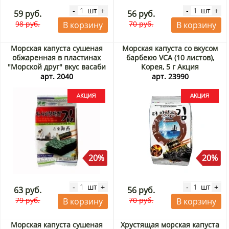
шт
шт
-
+
-
+
59 руб.
56 руб.
98 руб.
70 руб.
В корзину
В корзину
Морская капуста сушеная
Морская капуста со вкусом
обжаренная в пластинах
барбекю VCA (10 листов),
"Морской друг" вкус васаби
Корея, 5 г Акция
Корея, 5 г Акция
арт. 2040
арт. 23990
20%
20%
шт
шт
-
+
-
+
63 руб.
56 руб.
79 руб.
70 руб.
В корзину
В корзину
Морская капуста сушеная
Хрустящая морская капуста