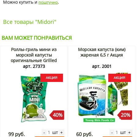
поштучно
Можно купить и
.
Все товары "Midori"
ВАМ МОЖЕТ ПОНРАВИТЬСЯ
Роллы-гриль мини из
Морская капуста (ким)
морской капусты
жареная 6,5 г Акция
оригинальные Grilled
Seaweed Snack Wow Mini
арт. 27373
арт. 2001
Original Flavor Kokiri,
Таиланд, 10 г Акция
40%
20%
шт
шт
-
+
-
+
99 руб.
60 руб.