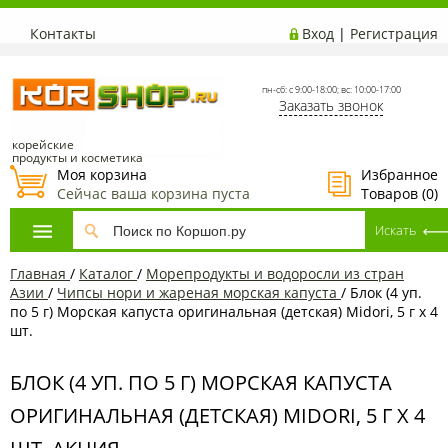
Контакты
Вход
|
Регистрация
пн-сб: с 9:00-18:00; вс: 10:00-17:00
Заказать звонок
корейские
продукты и косметика
Моя корзина
Избранное
Сейчас ваша корзина пуста
Товаров (
0
)
Главная
/
Каталог
/
Морепродукты и водоросли из стран
Азии
/
Чипсы нори и жареная морская капуста
/
Блок (4 уп.
по 5 г) Морская капуста оригинальная (детская) Midori, 5 г х 4
шт.
БЛОК (4 УП. ПО 5 Г) МОРСКАЯ КАПУСТА
ОРИГИНАЛЬНАЯ (ДЕТСКАЯ) MIDORI, 5 Г Х 4