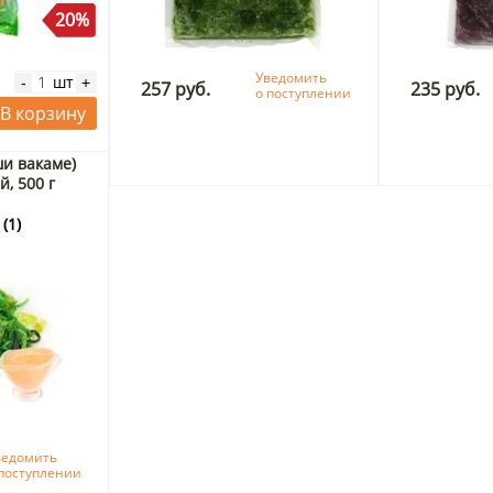
20%
Уведомить
шт
-
+
257 руб.
235 руб.
о поступлении
В корзину
ши вакаме)
, 500 г
(1)
ведомить
поступлении