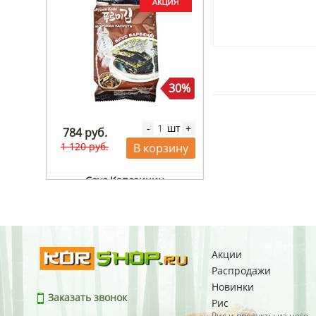
30%
шт
-
+
784 руб.
1 120 руб.
В корзину
Соус Капсаицин
Вумтри/Woomtree, Корея,
550 г
арт. 18095
Акции
Распродажи
Новинки
Заказать звонок
Рис
Рис и продукты из него