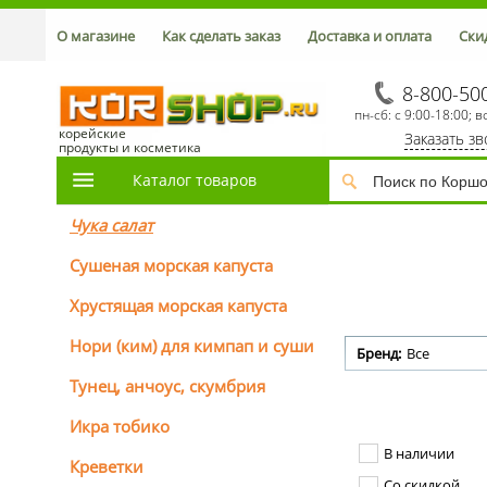
О магазине
Как сделать заказ
Доставка и оплата
Ски
8-800-50
пн-сб: с 9:00-18:00; в
корейские
Заказать з
продукты и косметика
Каталог товаров
Чука салат
Сушеная морская капуста
Хрустящая морская капуста
Нори (ким) для кимпап и суши
Бренд:
Все
Тунец, анчоус, скумбрия
Икра тобико
В наличии
Креветки
Со скидкой