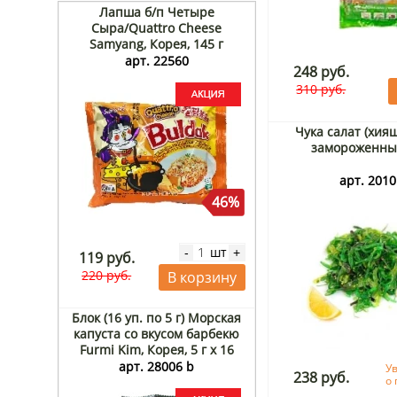
Лапша б/п Четыре
Сыра/Quattro Cheese
Samyang, Корея, 145 г
арт. 22560
248 руб.
310 руб.
Чука салат (хия
замороженный
арт. 2010 
46%
шт
-
+
119 руб.
220 руб.
В корзину
Блок (16 уп. по 5 г) Морская
капуста со вкусом барбекю
Furmi Kim, Корея, 5 г х 16
шт.
арт. 28006 b
У
238 руб.
о 