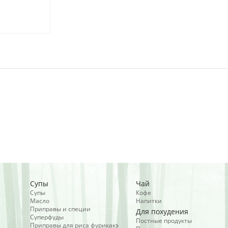
Супы
Чай
Супы
Кофе
Масло
Напитки
Приправы и специи
Для похудения
Суперфуды
Постные продукты
Приправы для риса фурикакэ