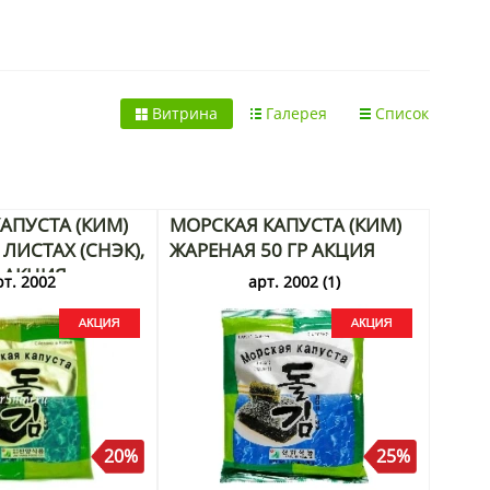
Витрина
Галерея
Список
АПУСТА (КИМ)
МОРСКАЯ КАПУСТА (КИМ)
ЛИСТАХ (СНЭК),
ЖАРЕНАЯ 50 ГР АКЦИЯ
Г АКЦИЯ
рт. 2002
арт. 2002 (1)
20%
25%