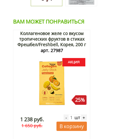
ВАМ МОЖЕТ ПОНРАВИТЬСЯ
Коллагеновое желе со вкусом
тропических фруктов в стиках
Фрешбел/Freshbell, Корея, 200 г
(10 стиков по 20 г) Акция
арт. 27987
25%
шт
-
+
1 238 руб.
1 650 руб.
В корзину