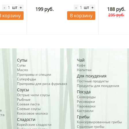
шт
шт
-
+
-
+
199 руб.
188 руб.
235 руб.
В корзину
В корзину
Супы
Чай
Супы
Кофе
Масло
Напитки
Приправы и специи
Для похудения
Суперфуды
Постные продукты
Приправы для риса фурикакэ
Продукты для похудения
Соусы
Посуда
Острые чили соусы
Сковороды
Рыбные
Рисоварки
Соевая паста
Пароварки
Соевые соусы
а
Кастрюли
Кокосовое молоко
ста
Грибы
Сладости
Консервированные грибы
Корейские сладости
Сушеные грибы