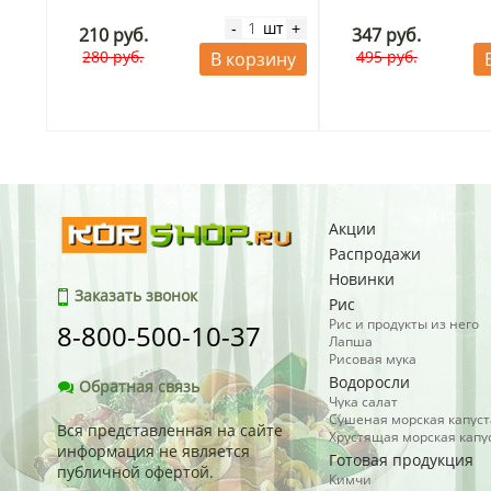
шт
-
+
210 руб.
347 руб.
280 руб.
495 руб.
В корзину
Акции
Распродажи
Новинки
Заказать звонок
Рис
Рис и продукты из него
8-800-500-10-37
Лапша
Рисовая мука
Водоросли
Обратная связь
Чука салат
Сушеная морская капуст
Вся представленная на сайте
Хрустящая морская капу
информация не является
Готовая продукция
публичной офертой.
Кимчи