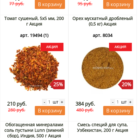
77 руб.
95 руб.
В корзину
В корзину
Томат сушеный, 5х5 мм, 200
Орех мускатный дробленый
г Акция
(0,5 кг) Акция
арт. 19494 (1)
арт. 8034
25%
20%
шт
шт
-
+
-
+
210 руб.
384 руб.
280 руб.
480 руб.
В корзину
В корзину
Обогащенная минералами
Смесь специй для супа,
соль пустыни Lunn (зимний
Узбекистан, 200 г Акция
сбор), Индия, 500 г Акция