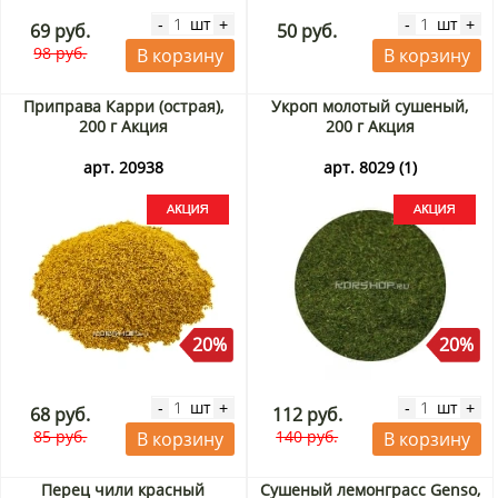
шт
шт
-
+
-
+
69 руб.
50 руб.
98 руб.
В корзину
В корзину
Приправа Карри (острая),
Укроп молотый сушеный,
200 г Акция
200 г Акция
арт. 20938
арт. 8029 (1)
20%
20%
шт
шт
-
+
-
+
68 руб.
112 руб.
85 руб.
140 руб.
В корзину
В корзину
Перец чили красный
Сушеный лемонграсс Genso,