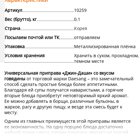
Артикул
10259
Вес (брутто), кг
0.1
Страна
Корея
Посылаем почтой или ТК
отправляем
Упаковка
Металлизированная плёнка
Условия хранения
Хранить в сухом, прохладном,
темном месте
Универсальная приправа «Джин-Даши» со вкусом
говядины
от торговой марки Daesang – это замечательный
способ сделать простые блюда более аппетитными.
Благодаря ей супы получатся наваристыми, а горячие
вторые блюда приобретут неповторимый яркий аромат.
Ее можно добавлять в борщи, различные бульоны, в
жаркое, рагу и другую пищу, и везде эта смесь будет к
месту.
Одним из главных преимуществ этой приправы является
ее экономичность. На одну порцию блюда достаточно
чайной ложки смеси, потому пакетика хватает на долгий
срок. Даже совсем небольшое количество продукта