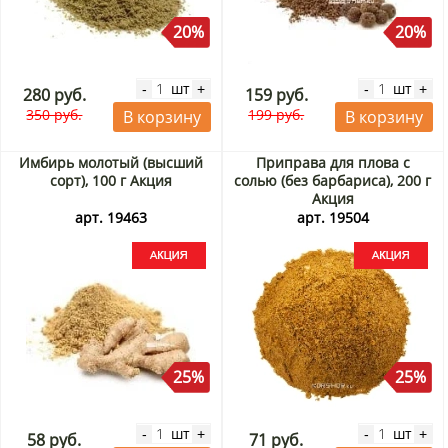
20%
20%
шт
шт
-
+
-
+
280 руб.
159 руб.
350 руб.
199 руб.
В корзину
В корзину
Имбирь молотый (высший
Приправа для плова с
сорт), 100 г Акция
солью (без барбариса), 200 г
Акция
арт. 19463
арт. 19504
25%
25%
шт
шт
-
+
-
+
58 руб.
71 руб.