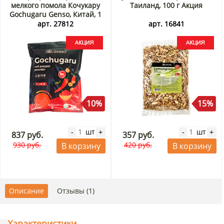
мелкого помола Кочукару
Таиланд, 100 г Акция
Gochugaru Genso, Китай, 1
кг Акция
арт. 27812
арт. 16841
10%
15%
шт
шт
-
+
-
+
837 руб.
357 руб.
930 руб.
420 руб.
В корзину
В корзину
Описание
Отзывы (1)
Характеристики