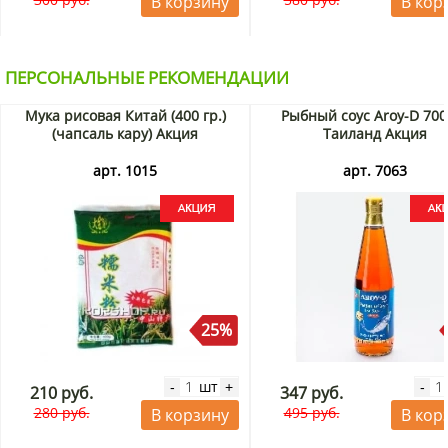
В корзину
В кор
ПЕРСОНАЛЬНЫЕ РЕКОМЕНДАЦИИ
Мука рисовая Китай (400 гр.)
Рыбный соус Aroy-D 700
(чапсаль кару) Акция
Таиланд Акция
арт. 1015
арт. 7063
25%
шт
-
+
-
210 руб.
347 руб.
280 руб.
495 руб.
В корзину
В кор