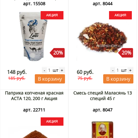
арт. 15508
арт. 8044
20%
20%
шт
шт
-
+
-
+
148 руб.
60 руб.
185 руб.
75 руб.
В корзину
В корзину
Паприка копченая красная
Смесь специй Маласянь 13
АСТА 120, 200 г Акция
специй 45 г
арт. 22711
арт. 8047