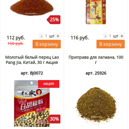
25%
шт
шт
-
+
-
+
112 руб.
116 руб.
150 руб.
В корзину
В корзину
Молотый белый перец Lao
Приправа для лагмана, 100
Pang Jia, Китай, 30 г Акция
г
арт. BJ0072
арт. 25926
30%