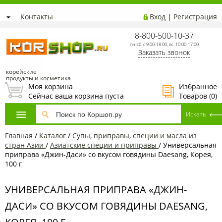
Контакты
Вход
|
Регистрация
8-800-500-10-37
пн-сб: с 9:00-18:00; вс: 10:00-17:00
Заказать звонок
корейские
продукты и косметика
Моя корзина
Избранное
Сейчас ваша корзина пуста
Товаров (
0
)
Главная
/
Каталог
/
Супы, приправы, специи и масла из
стран Азии
/
Азиатские специи и приправы
/
Универсальная
приправа «Джин-Даси» со вкусом говядины Daesang, Корея,
100 г
УНИВЕРСАЛЬНАЯ ПРИПРАВА «ДЖИН-
ДАСИ» СО ВКУСОМ ГОВЯДИНЫ DAESANG,