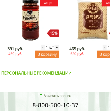
15%
шт
-
+
-
391 руб.
465 руб.
460 руб.
620 руб.
В корзину
В кор
ПЕРСОНАЛЬНЫЕ РЕКОМЕНДАЦИИ
Заказать звонок
8-800-500-10-37