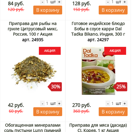
шт
шт
-
+
-
+
84 руб.
128 руб.
120 руб.
150 руб.
В корзину
В корзину
Приправа для рыбы на
Готовое индийское блюдо
гриле Цитрусовый микс,
Бобы в соусе карри Dal
Россия, 100 г Акция
Tadka Bikano, Индия, 300 г
Акция
арт. 24935
арт. 24297
30%
25%
шт
шт
-
+
-
+
42 руб.
270 руб.
60 руб.
360 руб.
В корзину
В корзину
Обогащенная минералами
Приправа для мяса (дасида)
соль пустыни Lunn (зимний
CJ, Корея, 1 кг Акция