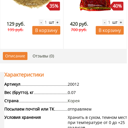
35%
40%
шт
шт
-
+
-
+
129 руб.
420 руб.
199 руб.
700 руб.
В корзину
В корзину
Описание
Отзывы (0)
Характеристики
Артикул
20012
Вес (брутто), кг
0.07
Страна
Корея
Посылаем почтой или ТК
отправляем
Условия хранения
Хранить в сухом, темном мест
при температуре от 0 до +25
градусов