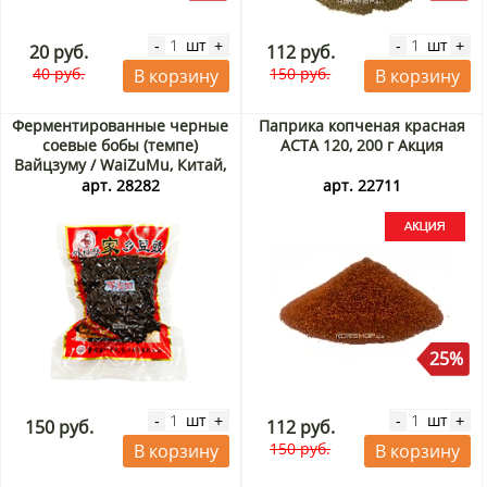
шт
шт
-
+
-
+
20 руб.
112 руб.
40 руб.
150 руб.
В корзину
В корзину
Ферментированные черные
Паприка копченая красная
соевые бобы (темпе)
АСТА 120, 200 г Акция
Вайцзуму / WaiZuMu, Китай,
200 г
арт. 28282
арт. 22711
25%
шт
шт
-
+
-
+
150 руб.
112 руб.
150 руб.
В корзину
В корзину