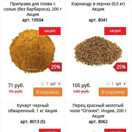
Приправа для плова с
Кориандр в зернах (0,5 кг)
солью (без барбариса), 200 г
Акция
Акция
арт. 19504
арт. 8041
25%
25%
шт
шт
-
+
-
+
71 руб.
105 руб.
95 руб.
140 руб.
В корзину
В корзину
Кунжут черный
Перец красный молотый
обжаренный, 1 кг Акция
чили "Огонек", Индия, 200 г
Акция
арт. 8013 (5)
арт. 8062