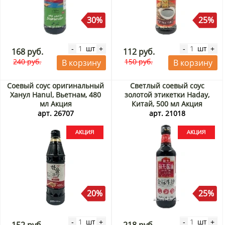
30%
25%
шт
шт
-
+
-
+
168 руб.
112 руб.
240 руб.
150 руб.
В корзину
В корзину
Соевый соус оригинальный
Светлый соевый соус
Ханул Hanul, Вьетнам, 480
золотой этикетки Haday,
мл Акция
Китай, 500 мл Акция
арт. 26707
арт. 21018
20%
25%
шт
шт
-
+
-
+