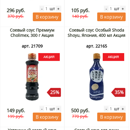
шт
шт
-
+
-
+
296 руб.
105 руб.
370 руб.
140 руб.
В корзину
В корзину
Cоевый соус Премиум
Соевый соус Особый Shoda
Cholimex, 300 г Акция
Shoyu, Япония, 400 мл Акция
арт. 21709
арт. 22165
25%
35%
шт
шт
-
+
-
+
149 руб.
500 руб.
199 руб.
770 руб.
В корзину
В корзину