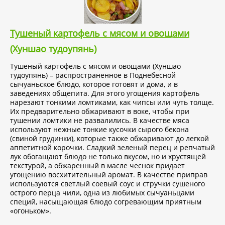
Тушеный картофель с мясом и овощами
(Хуншао тудоупянь)
Тушеный картофель с мясом и овощами (Хуншао
тудоупянь) – распространенное в Поднебесной
сычуаньское блюдо, которое готовят и дома, и в
заведениях общепита. Для этого угощения картофель
нарезают тонкими ломтиками, как чипсы или чуть толще.
Их предварительно обжаривают в воке, чтобы при
тушении ломтики не развалились. В качестве мяса
используют нежные тонкие кусочки сырого бекона
(свиной грудинки), которые также обжаривают до легкой
аппетитной корочки. Сладкий зеленый перец и репчатый
лук обогащают блюдо не только вкусом, но и хрустящей
текстурой, а обжаренный в масле чеснок придает
угощению восхитительный аромат. В качестве приправ
используются светлый соевый соус и стручки сушеного
острого перца чили, одна из любимых сычуаньцами
специй, насыщающая блюдо согревающим приятным
«огоньком».