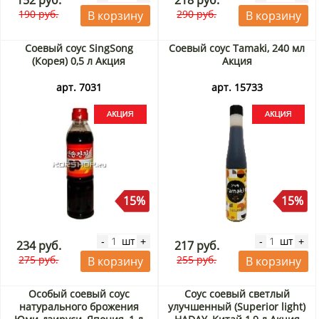
152 руб.
218 руб.
190 руб.
290 руб.
В корзину
В корзину
Соевый соус SingSong
Соевый соус Tamaki, 240 мл
(Корея) 0,5 л Акция
Акция
арт. 7031
арт. 15733
15%
15%
шт
шт
-
+
-
+
234 руб.
217 руб.
275 руб.
255 руб.
В корзину
В корзину
Особый соевый соус
Соус соевый светлый
натурального брожения
улучшенный (Superior light)