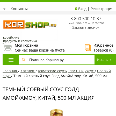
Контакты
Вход
|
Регистрация
8-800-500-10-37
пн-сб: с 9:00-18:00; вс: 10:00-17:00
Заказать звонок
корейские
продукты и косметика
Моя корзина
Избранное
Сейчас ваша корзина пуста
Товаров (
0
)
Главная
/
Каталог
/
Азиатские соусы, пасты и уксус
/
Соевый
соус
/
Темный соевый соус Голд Амой/Amoy, Китай, 500 мл
ТЕМНЫЙ СОЕВЫЙ СОУС ГОЛД
АМОЙ/AMOY, КИТАЙ, 500 МЛ АКЦИЯ