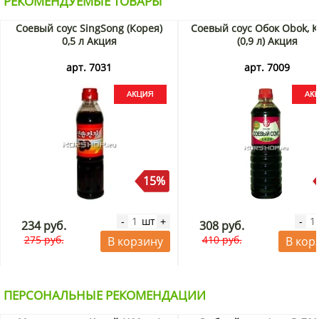
РЕКОМЕНДУЕМЫЕ ТОВАРЫ
Соевый соус SingSong (Корея)
Соевый соус Обок Obok, К
0,5 л Акция
(0,9 л) Акция
арт. 7031
арт. 7009
15%
шт
-
+
-
234 руб.
308 руб.
275 руб.
410 руб.
В корзину
В кор
ПЕРСОНАЛЬНЫЕ РЕКОМЕНДАЦИИ