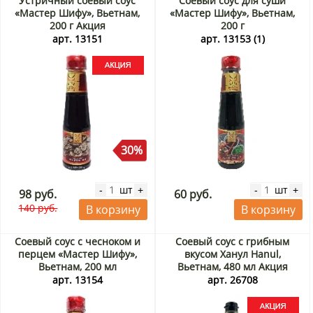
Устричный соевый соус
Соевый соус для суши
«Мастер Шифу», Вьетнам,
«Мастер Шифу», Вьетнам,
200 г Акция
200 г
арт. 13151
арт. 13153 (1)
30%
шт
шт
-
+
-
+
98 руб.
60 руб.
140 руб.
В корзину
В корзину
Соевый соус с чесноком и
Соевый соус с грибным
перцем «Мастер Шифу»,
вкусом Ханул Hanul,
Вьетнам, 200 мл
Вьетнам, 480 мл Акция
арт. 13154
арт. 26708