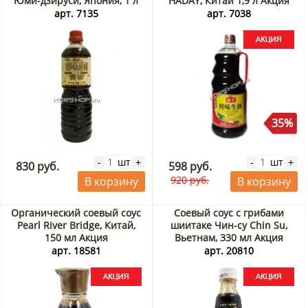
Юми-дзируси, Япония, 1 л
HADAY, Китай 1,9 л Акция
арт. 7135
арт. 7038
35%
шт
шт
-
+
-
+
830 руб.
598 руб.
920 руб.
В корзину
В корзину
Органический соевый соус
Соевый соус с грибами
Pearl River Bridge, Китай,
шиитаке Чин-су Chin Su,
150 мл Акция
Вьетнам, 330 мл Акция
арт. 18581
арт. 20810