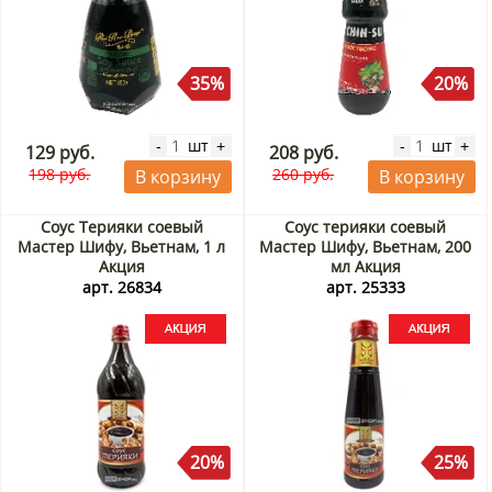
35%
20%
шт
шт
-
+
-
+
129 руб.
208 руб.
198 руб.
260 руб.
В корзину
В корзину
Соус Терияки соевый
Соус терияки соевый
Мастер Шифу, Вьетнам, 1 л
Мастер Шифу, Вьетнам, 200
Акция
мл Акция
арт. 26834
арт. 25333
20%
25%