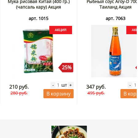
Мука рисовая Китай (400 гр.)
Рыбный соус Aroy-D 700
(чапсаль кару) Акция
Таиланд Акция
арт. 1015
арт. 7063
25%
шт
-
+
-
210 руб.
347 руб.
280 руб.
495 руб.
В корзину
В кор