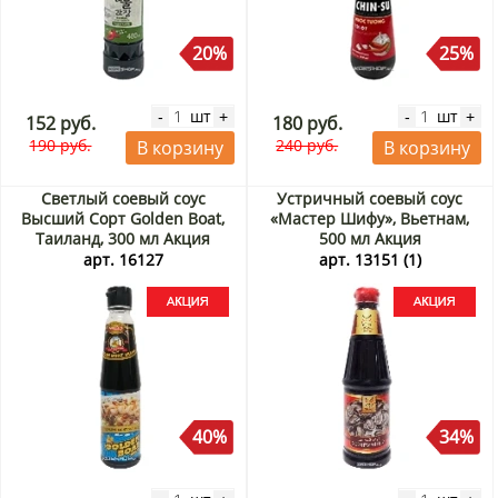
20%
25%
шт
шт
-
+
-
+
152 руб.
180 руб.
190 руб.
240 руб.
В корзину
В корзину
Светлый соевый соус
Устричный соевый соус
Высший Сорт Golden Boat,
«Мастер Шифу», Вьетнам,
Таиланд, 300 мл Акция
500 мл Акция
арт. 16127
арт. 13151 (1)
40%
34%