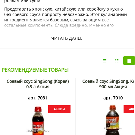
роллам или суши.
Представить японскую, китайскую или корейскую кухню
без соевого соуса попросту невозможно. Этот кулинарный
ингредиент является базовым, связывающим все
остальные компоненты блюда воедино. Именно его
универсальность принесла данному продукту столь
широкую популярность.
ЧИТАТЬ ДАЛЕЕ
Великолепные вкусовые характеристики – отнюдь не
единственная причина любить соевый соус.
Приверженцы здорового образа жизни знают, что этот
продукт также приносит немалую пользу. Благодаря ему в
рационе становится больше антиоксидантов,
РЕКОМЕНДУЕМЫЕ ТОВАРЫ
препятствующих развитию онкологических заболеваний,
а также существенно снижается потребление поваренной
Соевый соус SingSong (Корея)
Соевый соус SingSong, Ко
соли.
0,5 л Акция
900 мл Акция
Купить соевый соус SingSong с доставкой по Москве и
Подмосковью можно в интернет-магазине KorShop.ru.
арт. 7031
арт. 7010