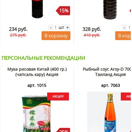
15%
шт
-
+
-
234 руб.
328 руб.
275 руб.
410 руб.
В корзину
В кор
ПЕРСОНАЛЬНЫЕ РЕКОМЕНДАЦИИ
Мука рисовая Китай (400 гр.)
Рыбный соус Aroy-D 700
(чапсаль кару) Акция
Таиланд Акция
арт. 1015
арт. 7063