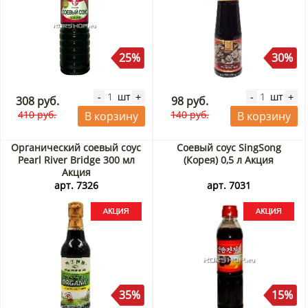
25%
30%
шт
шт
-
+
-
+
308 руб.
98 руб.
410 руб.
140 руб.
В корзину
В корзину
Органический соевый соус
Соевый соус SingSong
Pearl River Bridge 300 мл
(Корея) 0,5 л Акция
Акция
арт. 7326
арт. 7031
35%
15%