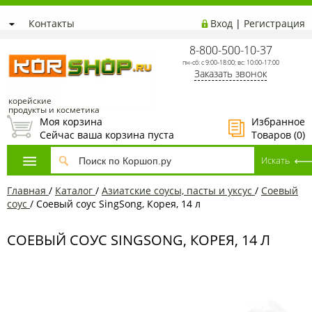
Контакты
Вход
|
Регистрация
8-800-500-10-37
пн-сб: с 9:00-18:00; вс: 10:00-17:00
Заказать звонок
корейские
продукты и косметика
Моя корзина
Избранное
Сейчас ваша корзина пуста
Товаров (
0
)
Главная
/
Каталог
/
Азиатские соусы, пасты и уксус
/
Соевый
соус
/
Соевый соус SingSong, Корея, 14 л
СОЕВЫЙ СОУС SINGSONG, КОРЕЯ, 14 Л