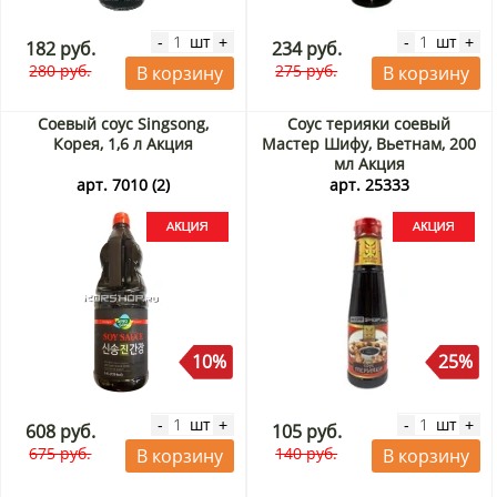
шт
шт
-
+
-
+
182 руб.
234 руб.
280 руб.
275 руб.
В корзину
В корзину
Соевый соус Singsong,
Соус терияки соевый
Корея, 1,6 л Акция
Мастер Шифу, Вьетнам, 200
мл Акция
арт. 7010 (2)
арт. 25333
10%
25%
шт
шт
-
+
-
+
608 руб.
105 руб.
675 руб.
140 руб.
В корзину
В корзину