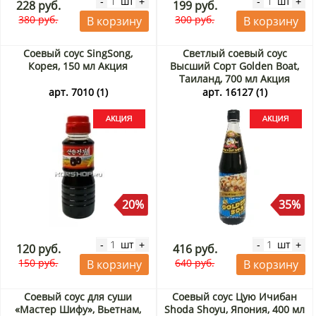
шт
шт
-
+
-
+
228 руб.
199 руб.
380 руб.
300 руб.
В корзину
В корзину
Соевый соус SingSong,
Светлый соевый соус
Корея, 150 мл Акция
Высший Сорт Golden Boat,
Таиланд, 700 мл Акция
арт. 7010 (1)
арт. 16127 (1)
20%
35%
шт
шт
-
+
-
+
120 руб.
416 руб.
150 руб.
640 руб.
В корзину
В корзину
Соевый соус для суши
Соевый соус Цую Ичибан
«Мастер Шифу», Вьетнам,
Shoda Shoyu, Япония, 400 мл