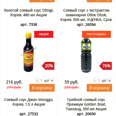
Золотой соевый соус Ottogi,
Соевый соус с экстрактом
Корея, 480 мл Акция
ламинарии Обок Obok,
Корея, 500 мл. УЦЕНКА. Срок
до 07.08.2026. Распродажа
арт. 7338
арт. 26094
20%
76%
шт
шт
-
+
-
+
216 руб.
59 руб.
270 руб.
250 руб.
В корзину
В корзину
Соевый соус Джин Monggo,
Грибной соевый соус
Корея, 1,5 л Акция
Премиум Golden Boat,
Таиланд, 300 мл Акция
арт. 27532
арт. 20690