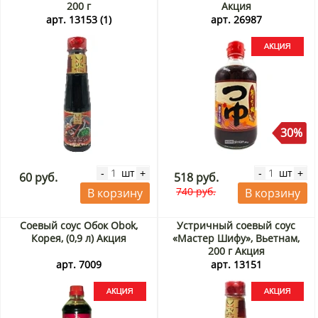
200 г
Акция
арт. 13153 (1)
арт. 26987
30%
шт
шт
-
+
-
+
60 руб.
518 руб.
740 руб.
В корзину
В корзину
Соевый соус Обок Obok,
Устричный соевый соус
Корея, (0,9 л) Акция
«Мастер Шифу», Вьетнам,
200 г Акция
арт. 7009
арт. 13151