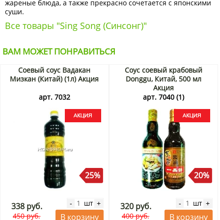
жареные блюда, а также прекрасно сочетается с японскими
суши.
Все товары "Sing Song (Синсонг)"
ВАМ МОЖЕТ ПОНРАВИТЬСЯ
Соевый соус Вадакан
Соус соевый крабовый
Мизкан (Китай) (1л) Акция
Donggu, Китай, 500 мл
Акция
арт. 7032
арт. 7040 (1)
25%
20%
шт
шт
-
+
-
+
338 руб.
320 руб.
450 руб.
400 руб.
В корзину
В корзину