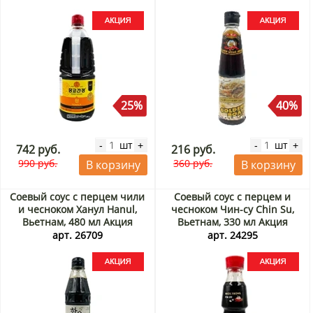
25%
40%
шт
шт
-
+
-
+
742 руб.
216 руб.
990 руб.
360 руб.
В корзину
В корзину
Соевый соус с перцем чили
Соевый соус с перцем и
и чесноком Ханул Hanul,
чесноком Чин-су Chin Su,
Вьетнам, 480 мл Акция
Вьетнам, 330 мл Акция
арт. 26709
арт. 24295