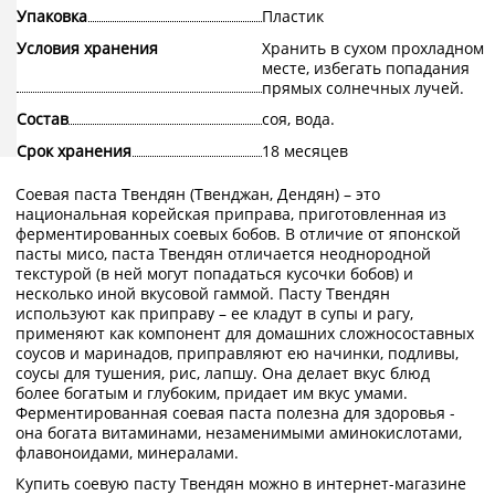
Упаковка
Пластик
Условия хранения
Хранить в сухом прохладном
месте, избегать попадания
прямых солнечных лучей.
Состав
соя, вода.
Срок хранения
18 месяцев
Соевая паста Твендян (Твенджан, Дендян) – это
национальная корейская приправа, приготовленная из
ферментированных соевых бобов. В отличие от японской
пасты мисо, паста Твендян отличается неоднородной
текстурой (в ней могут попадаться кусочки бобов) и
несколько иной вкусовой гаммой. Пасту Твендян
используют как приправу – ее кладут в супы и рагу,
применяют как компонент для домашних сложносоставных
соусов и маринадов, приправляют ею начинки, подливы,
соусы для тушения, рис, лапшу. Она делает вкус блюд
более богатым и глубоким, придает им вкус умами.
Ферментированная соевая паста полезна для здоровья -
она богата витаминами, незаменимыми аминокислотами,
флавоноидами, минералами.
Купить соевую пасту Твендян можно в интернет-магазине