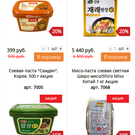
20%
20%
шт
шт
-
+
-
+
399 руб.
5 440 руб.
500 руб.
6 800 руб.
В корзину
В корзину
Соевая паста "Самдян",
Мисо-паста соевая светлая
Корея, 500 г Акция
Широ мисо/Shiro Miso
Китай 1 кг Акция
арт. 7005
арт. 7068