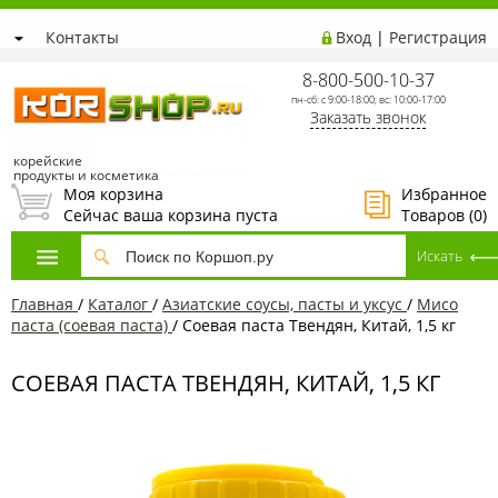
Контакты
Вход
|
Регистрация
8-800-500-10-37
пн-сб: с 9:00-18:00; вс: 10:00-17:00
Заказать звонок
корейские
продукты и косметика
Моя корзина
Избранное
Сейчас ваша корзина пуста
Товаров (
0
)
Главная
/
Каталог
/
Азиатские соусы, пасты и уксус
/
Мисо
паста (соевая паста)
/
Соевая паста Твендян, Китай, 1,5 кг
СОЕВАЯ ПАСТА ТВЕНДЯН, КИТАЙ, 1,5 КГ