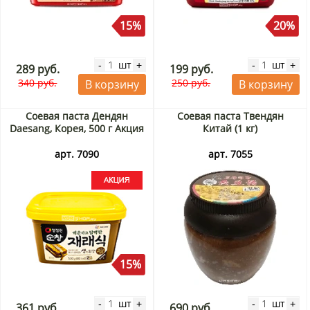
15%
20%
шт
шт
-
+
-
+
289 руб.
199 руб.
340 руб.
250 руб.
В корзину
В корзину
Соевая паста Дендян
Соевая паста Твендян
Daesang, Корея, 500 г Акция
Китай (1 кг)
арт. 7090
арт. 7055
15%
шт
шт
-
+
-
+
361 руб.
690 руб.