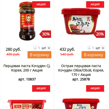
30%
20%
шт
шт
-
+
-
+
280 руб.
432 руб.
400 руб.
540 руб.
В корзину
В корзину
Перцовая паста Кочудян CJ,
Острая перцовая паста
Корея, 200 г Акция
Кочудян Обок/Obok, Корея,
170 г Акция
арт. 10837
арт. 25878