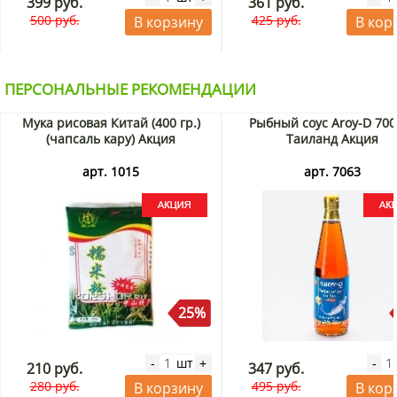
399 руб.
361 руб.
500 руб.
425 руб.
В корзину
В кор
ПЕРСОНАЛЬНЫЕ РЕКОМЕНДАЦИИ
Мука рисовая Китай (400 гр.)
Рыбный соус Aroy-D 700
(чапсаль кару) Акция
Таиланд Акция
арт. 1015
арт. 7063
25%
шт
-
+
-
210 руб.
347 руб.
280 руб.
495 руб.
В корзину
В кор