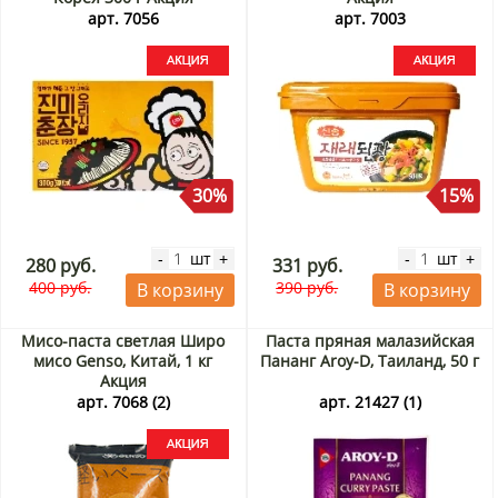
арт. 7056
арт. 7003
30%
15%
шт
шт
-
+
-
+
280 руб.
331 руб.
400 руб.
390 руб.
В корзину
В корзину
Мисо-паста светлая Широ
Паста пряная малазийская
мисо Genso, Китай, 1 кг
Пананг Aroy-D, Таиланд, 50 г
Акция
арт. 7068 (2)
арт. 21427 (1)