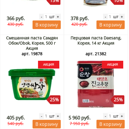
15%
10%
шт
шт
-
+
-
+
366 руб.
378 руб.
430 руб.
420 руб.
В корзину
В корзину
Смешанная паста Самдян
Перцовая паста Daesang,
Обок/Obok, Корея, 500 г
Корея, 14 кг Акция
Акция
арт. 19878
арт. 21382
25%
25%
шт
шт
-
+
-
+
405 руб.
5 960 руб.
540 руб.
7 950 руб.
В корзину
В корзину