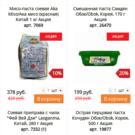
Мисо-паста соевая Aka
Смешанная паста Самдян
Miso/Ака мисо (красная)
Обок/Obok, Корея, 170 г
Китай 1 кг Акция
Акция
арт. 7069
арт. 26470
10%
20%
шт
шт
-
+
-
+
378 руб.
199 руб.
420 руб.
250 руб.
В корзину
В корзину
Соевая приправа с чили
Острая перцовая паста
"Фей Вей Дзи" Laoganma,
Кочудян Обок/Obok, Корея,
Китай, 280 г Акция
500 г Акция
арт. 7332 (1)
арт. 19877