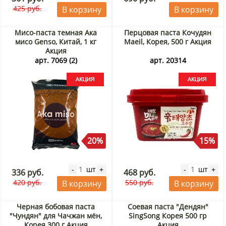
425 руб.
В корзину
В корзину
Мисо-паста темная Ака
Перцовая паста Кочудян
мисо Genso, Китай, 1 кг
Maeil, Корея, 500 г Акция
Акция
арт. 7069 (2)
арт. 20314
20%
15%
шт
шт
-
+
-
+
336 руб.
468 руб.
420 руб.
550 руб.
В корзину
В корзину
Черная бобовая паста
Соевая паста "Дендян"
"Чундян" для Чачжан мён,
SingSong Корея 500 гр
Корея 300 г Акция
Акция