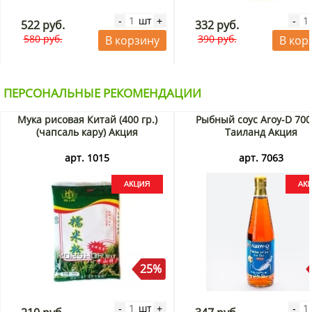
шт
-
+
-
522 руб.
332 руб.
580 руб.
390 руб.
В корзину
В кор
ПЕРСОНАЛЬНЫЕ РЕКОМЕНДАЦИИ
Мука рисовая Китай (400 гр.)
Рыбный соус Aroy-D 700
(чапсаль кару) Акция
Таиланд Акция
арт. 1015
арт. 7063
25%
шт
-
+
-