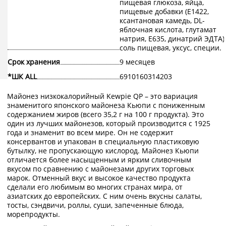
пищевая глюкоза, яйца,
пищевые добавки (Е1422,
ксантановая камедь, DL-
яблочная кислота, глутамат
натрия, Е635, динатрий ЭДТА),
соль пищевая, уксус, специи.
Срок хранения
9 месяцев
*ШК ALL
6910160314203
Майонез низкокалорийный Kewpie QP – это вариация
знаменитого японского майонеза Кьюпи с пониженным
содержанием жиров (всего 35,2 г на 100 г продукта). Это
один из лучших майонезов, который производится с 1925
года и знаменит во всем мире. Он не содержит
консервантов и упакован в специальную пластиковую
бутылку, не пропускающую кислород. Майонез Кьюпи
отличается более насыщенным и ярким сливочным
вкусом по сравнению с майонезами других торговых
марок. Отменный вкус и высокое качество продукта
сделали его любимым во многих странах мира, от
азиатских до европейских. С ним очень вкусны салаты,
тосты, сэндвичи, роллы, суши, запеченные блюда,
морепродукты.