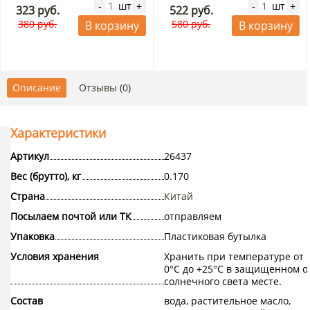
шт
шт
-
+
-
+
323 руб.
522 руб.
380 руб.
580 руб.
В корзину
В корзину
Описание
Отзывы (0)
Характеристики
Артикул
26437
Вес (брутто), кг
0.170
Страна
Китай
Посылаем почтой или ТК
отправляем
Упаковка
Пластиковая бутылка
Условия хранения
Хранить при температуре от
0°С до +25°С в защищенном о
солнечного света месте.
Состав
вода, растительное масло,