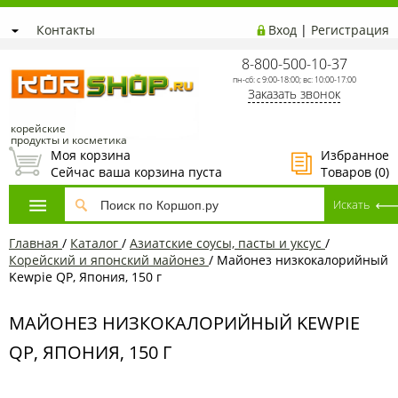
Контакты
Вход
|
Регистрация
8-800-500-10-37
пн-сб: с 9:00-18:00; вс: 10:00-17:00
Заказать звонок
корейские
продукты и косметика
Моя корзина
Избранное
Сейчас ваша корзина пуста
Товаров (
0
)
Главная
/
Каталог
/
Азиатские соусы, пасты и уксус
/
Корейский и японский майонез
/
Майонез низкокалорийный
Kewpie QP, Япония, 150 г
МАЙОНЕЗ НИЗКОКАЛОРИЙНЫЙ KEWPIE
QP, ЯПОНИЯ, 150 Г