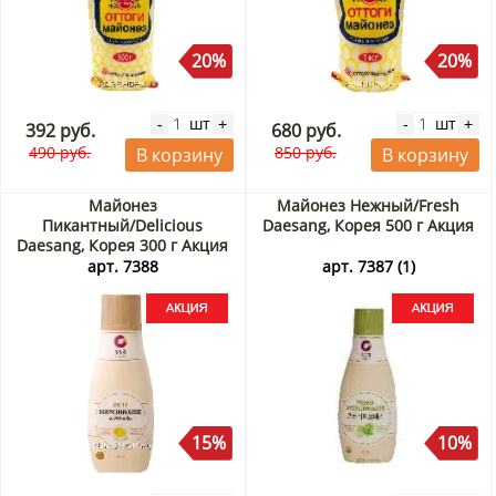
20%
20%
шт
шт
-
+
-
+
392 руб.
680 руб.
490 руб.
850 руб.
В корзину
В корзину
Майонез
Майонез Нежный/Fresh
Пикантный/Delicious
Daesang, Корея 500 г Акция
Daesang, Корея 300 г Акция
арт. 7388
арт. 7387 (1)
15%
10%